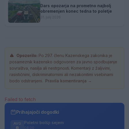
Dars opozarja na prometno najbolj
obremenjen konec tedna to poletje
31. julij 2026
Opozorilo:
Po 297. členu Kazenskega zakonika je
posameznik kazensko odgovoren za javno spodbujanje
sovraštva, nasilja ali nestrpnosti. Komentarji z žaljivimi,
rasističnimi, diskriminatornimi ali nezakonitimi vsebinami
bodo odstranjeni.
Pravila komentiranja →
Failed to fetch
Prihajajoči dogodki
Poletni bolšji sejem
AVG
8
08:00