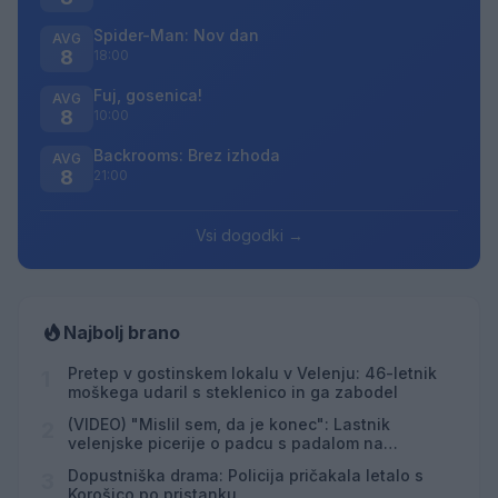
Spider-Man: Nov dan
AVG
8
18:00
Fuj, gosenica!
AVG
8
10:00
Backrooms: Brez izhoda
AVG
8
21:00
Vsi dogodki →
Najbolj brano
Pretep v gostinskem lokalu v Velenju: 46-letnik
1
moškega udaril s steklenico in ga zabodel
(VIDEO) "Mislil sem, da je konec": Lastnik
2
velenjske picerije o padcu s padalom na
Hrvaškem
Dopustniška drama: Policija pričakala letalo s
3
Korošico po pristanku