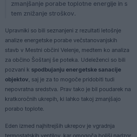
zmanjšanje porabe toplotne energije in s
tem znižanje stroškov.
Upravniki so bili seznanjeni z rezultati letošnje
analize energetske porabe večstanovanjskih
stavb v Mestni občini Velenje, medtem ko analiza
za občino Šoštanj še poteka. Udeleženci so bili
pozvani k
spodbujanju energetske sanacije
objektov
, saj je za to mogoče pridobiti tudi
nepovratna sredstva. Prav tako je bil poudarek na
kratkoročnih ukrepih, ki lahko takoj zmanjšajo
porabo toplote.
Eden izmed najhitrejših ukrepov je vgradnja
termostatskih ventilov, kar omogoča boljši nadzor