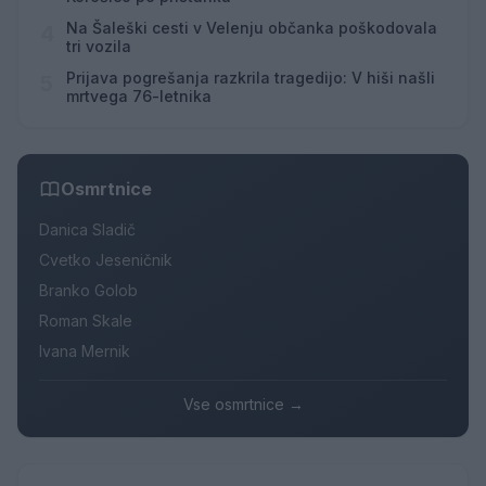
Na Šaleški cesti v Velenju občanka poškodovala
4
tri vozila
Prijava pogrešanja razkrila tragedijo: V hiši našli
5
mrtvega 76-letnika
Osmrtnice
Danica Sladič
Cvetko Jeseničnik
Branko Golob
Roman Skale
Ivana Mernik
Vse osmrtnice →