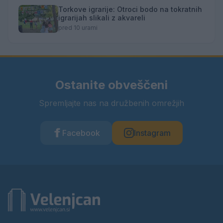
Torkove igrarije: Otroci bodo na tokratnih
igrarijah slikali z akvareli
pred 10 urami
Ostanite obveščeni
Spremljajte nas na družbenih omrežjih
Facebook
Instagram