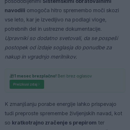
posodobljenimi
Sistemskimi obratovalnimi
navodili
omogoča hitro spremembo moči skozi
vse leto, kar je izvedljivo na podlagi vloge,
potrebnih del in ustrezne dokumentacije.
Upravniki so dodatno svetovali, da se pospeši
postopek od izdaje soglasja do ponudbe za
nakup in vgradnjo merilnikov.
🎁
1 mesec brezplačno!
Beri brez oglasov
Preizkusi zdaj
K zmanjšanju porabe energije lahko prispevajo
tudi preproste spremembe življenjskih navad, kot
so
kratkotrajno zračenje s prepirom
ter