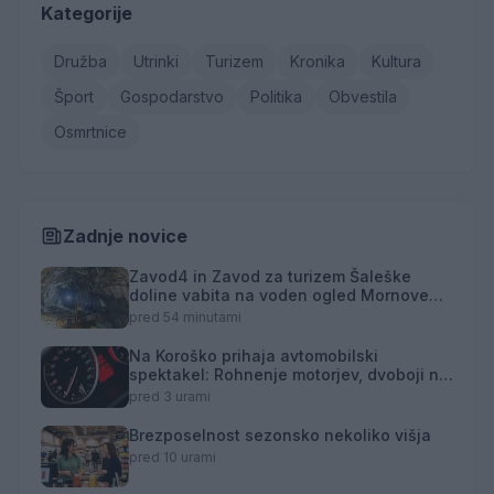
Kategorije
Družba
Utrinki
Turizem
Kronika
Kultura
Šport
Gospodarstvo
Politika
Obvestila
Osmrtnice
Zadnje novice
Zavod4 in Zavod za turizem Šaleške
doline vabita na voden ogled Mornove
zijalke
pred 54 minutami
Na Koroško prihaja avtomobilski
spektakel: Rohnenje motorjev, dvoboji na
progah in atraktivni Car Meet
pred 3 urami
Brezposelnost sezonsko nekoliko višja
pred 10 urami