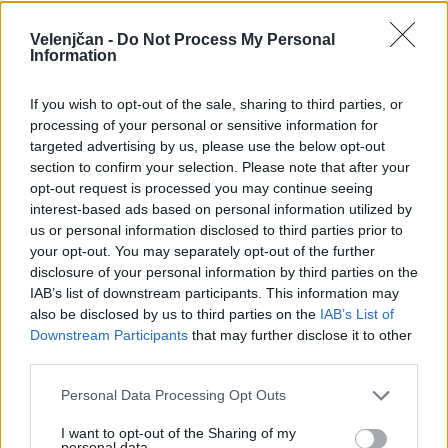
posledica zunanjih dejavnikov
, na katere
Velenjčan -
Do Not Process My Personal
Information
Komunalno podjetje Velenje nima vpliva.
If you wish to opt-out of the sale, sharing to third parties, or
Prav tako že poteka
preobrazba sistema
processing of your personal or sensitive information for
targeted advertising by us, please use the below opt-out
daljinskega ogrevanja v Šaleški dolini
, ki bo
section to confirm your selection. Please note that after your
omogočila prehod na uporabo obnovljivih virov
opt-out request is processed you may continue seeing
interest-based ads based on personal information utilized by
energije.
us or personal information disclosed to third parties prior to
your opt-out. You may separately opt-out of the further
Vir: Komunalno podjetje Velenje
disclosure of your personal information by third parties on the
IAB’s list of downstream participants. This information may
also be disclosed by us to third parties on the
IAB’s List of
Downstream Participants
that may further disclose it to other
third parties.
Gospodarstvo
KATEGORIJE
Personal Data Processing Opt Outs
I want to opt-out of the Sharing of my
personal data.