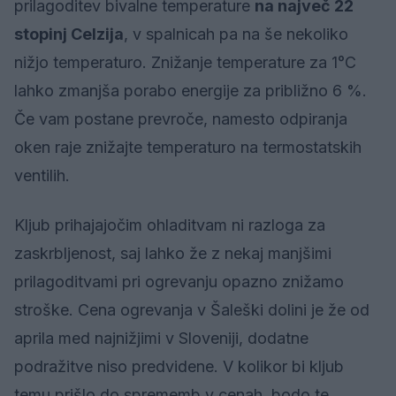
prilagoditev bivalne temperature
na največ 22
stopinj Celzija
, v spalnicah pa na še nekoliko
nižjo temperaturo. Znižanje temperature za 1°C
lahko zmanjša porabo energije za približno 6 %.
Če vam postane prevroče, namesto odpiranja
oken raje znižajte temperaturo na termostatskih
ventilih.
Kljub prihajajočim ohladitvam ni razloga za
zaskrbljenost, saj lahko že z nekaj manjšimi
prilagoditvami pri ogrevanju opazno znižamo
stroške. Cena ogrevanja v Šaleški dolini je že od
aprila med najnižjimi v Sloveniji, dodatne
podražitve niso predvidene. V kolikor bi kljub
temu prišlo do sprememb v cenah, bodo te