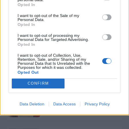
Sorodno
Opted In
Več iz kategorije Gospodarstvo
I want to opt-out of the Sale of my
Personal Data.
Opted In
Nepredvidena okvara Teša 6 bo
I want to opt-out of processing my
vplivala na letošnje poslovanje
Personal Data for Targeted Advertising.
7. avgust 2026
Opted In
I want to opt-out of Collection, Use,
Retention, Sale, and/or Sharing of my
Personal Data that Is Unrelated with the
Poletje v Knjižnici Velenje: od branja
Purposes for which it was collected.
pod krošnjami do robotike in knjižnice
Opted Out
na plaži
5. avgust 2026
CONFIRM
Od jutri nižje cene bencina ter višje
Data Deletion
Data Access
Privacy Policy
cene dizla in kurilnega olja
3. avgust 2026