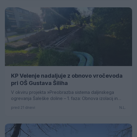
KP Velenje nadaljuje z obnovo vročevoda
pri OŠ Gustava Šiliha
V okviru projekta »Preobrazba sistema daljinskega
ogrevanja Šaleške doline – 1. faza: Obnova izolacij in
podporja na distribucijskem omrežju – 2. del« bo
pred 21 dnevi
N.L.
Komunalno podjetje Velenje v prihodnjih dneh
nadaljevalo z obnovo vročevoda na odseku pri mostu
čez reko Pako ob OŠ Gustava Šiliha.