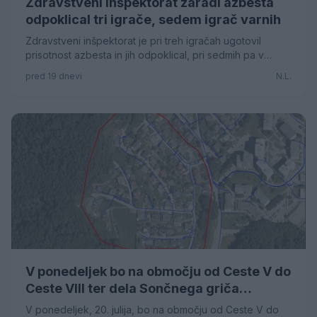
Zdravstveni inšpektorat zaradi azbesta
odpoklical tri igrače, sedem igrač varnih
Zdravstveni inšpektorat je pri treh igračah ugotovil
prisotnost azbesta in jih odpoklical, pri sedmih pa v
uradnem nadzoru igrač s peskom prisotnosti azbesta
pred 19 dnevi
N.L.
niso ugotovili. Potrošnikom svetujejo, da redno
spremljajo obvestila na spletni strani sta.si/qJgdxq, nanje
se lahko tudi naročijo, so sporočili z inšpektorata.
V ponedeljek bo na območju od Ceste V do
Ceste VIII ter dela Sončnega griča
prekinjena oziroma motena dobava pitne
V ponedeljek, 20. julija, bo na območju od Ceste V do