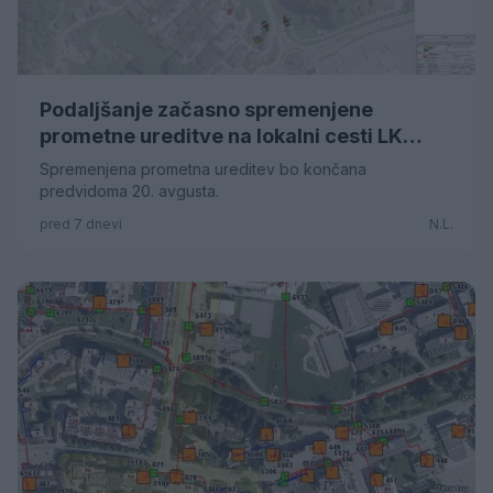
Podaljšanje začasno spremenjene
prometne ureditve na lokalni cesti LK
451201 Cesta V
Spremenjena prometna ureditev bo končana
predvidoma 20. avgusta.
pred 7 dnevi
N.L.