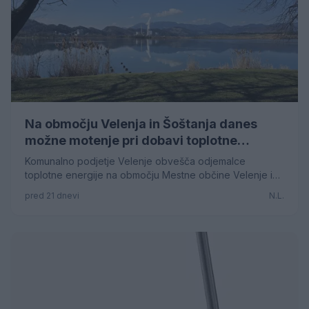
Na območju Velenja in Šoštanja danes
možne motenje pri dobavi toplotne
energije za ogrevanje in pripravo tople
Komunalno podjetje Velenje obvešča odjemalce
sanitarne vode
toplotne energije na območju Mestne občine Velenje in
Občine Šoštanj, da je pri delovanju proizvodnih virov
pred 21 dnevi
N.L.
toplotne energije v Termoelektrarni Šoštanj prišlo do
izpada proizvodnega vira.