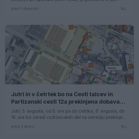
ravnati preudarno. S preudarno uporabo bomo
pred 1 dnevom
N.L.
poskrbeli, da bo kakovostna pitna voda na voljo tudi
prihodnjim generacijam.
Jutri in v četrtek bo na Cesti talcev in
Partizanski cesti 12a prekinjena dobava
toplotne energije.
Jutri, 5. avgusta, od 6. ure pa do četrtka, 6. avgusta, do
19. ure bo zaradi vzdrževalnih del na omrežju prekinjena
dobava toplotne energije.
pred 2 dnevi
N.L.