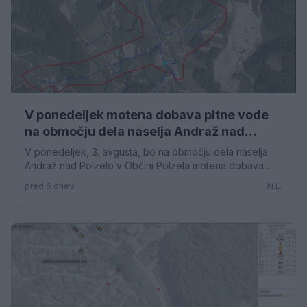
V ponedeljek motena dobava pitne vode
na območju dela naselja Andraž nad
Polzelo v Občini Polzela
V ponedeljek, 3. avgusta, bo na območju dela naselja
Andraž nad Polzelo v Občini Polzela motena dobava
pitne vode.
pred 6 dnevi
N.L.