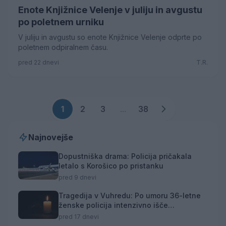
Enote Knjižnice Velenje v juliju in avgustu
po poletnem urniku
V juliju in avgustu so enote Knjižnice Velenje odprte po
poletnem odpiralnem času.
pred 22 dnevi
T.R.
1
2
3
...
38
Najnovejše
Dopustniška drama: Policija pričakala
letalo s Korošico po pristanku
pred 9 dnevi
Tragedija v Vuhredu: Po umoru 36-letne
ženske policija intenzivno išče
osumljenca
pred 17 dnevi