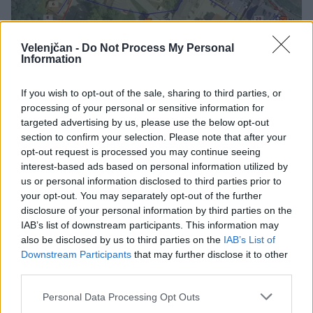
Velenjčan -
Do Not Process My Personal
Information
If you wish to opt-out of the sale, sharing to third parties, or
Jutri bo na območju Žarove ceste
processing of your personal or sensitive information for
prekinjena dobava toplotne energije
targeted advertising by us, please use the below opt-out
Jutri, 22. julija, bo na območju Žarove ceste prekinjena
section to confirm your selection. Please note that after your
dobava toplotne energije.
opt-out request is processed you may continue seeing
interest-based ads based on personal information utilized by
pred 16 dnevi
N.L.
us or personal information disclosed to third parties prior to
your opt-out. You may separately opt-out of the further
disclosure of your personal information by third parties on the
FOTO
IAB’s list of downstream participants. This information may
also be disclosed by us to third parties on the
IAB’s List of
Downstream Participants
that may further disclose it to other
third parties.
Personal Data Processing Opt Outs