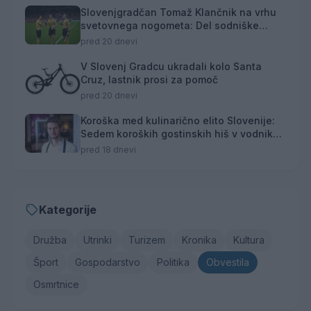
Slovenjgradčan Tomaž Klančnik na vrhu
svetovnega nogometa: Del sodniške
ekipe za finale svetovnega prvenstva
pred 20 dnevi
V Slovenj Gradcu ukradali kolo Santa
Cruz, lastnik prosi za pomoč
pred 20 dnevi
Koroška med kulinarično elito Slovenije:
Sedem koroških gostinskih hiš v vodniku
Falstaff 2026
pred 18 dnevi
Kategorije
Družba
Utrinki
Turizem
Kronika
Kultura
Šport
Gospodarstvo
Politika
Obvestila
Osmrtnice