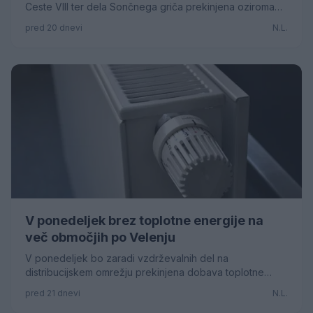
vode
Ceste VIII ter dela Sončnega griča prekinjena oziroma
motena dobava pitne vode.
pred 20 dnevi
N.L.
V ponedeljek brez toplotne energije na
več območjih po Velenju
V ponedeljek bo zaradi vzdrževalnih del na
distribucijskem omrežju prekinjena dobava toplotne
energije na več lokacijah po mestu.
pred 21 dnevi
N.L.