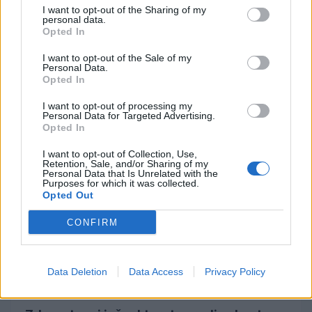
I want to opt-out of the Sharing of my
personal data.
Opted In
Voda v Velenjskem jezeru primerna za
I want to opt-out of the Sale of my
kopanje
Personal Data.
Opted In
Velenjsko jezero je po zadnjih merjenjih primerno za
kopanje in uživanje v vodnih aktivnostih.
I want to opt-out of processing my
Personal Data for Targeted Advertising.
pred 19 dnevi
N.L.
Opted In
I want to opt-out of Collection, Use,
Retention, Sale, and/or Sharing of my
FOTO
Personal Data that Is Unrelated with the
Purposes for which it was collected.
Opted Out
CONFIRM
Data Deletion
Data Access
Privacy Policy