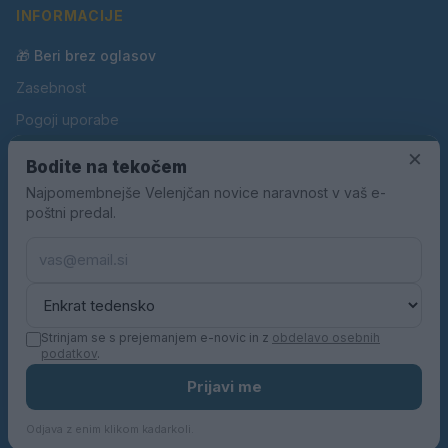
INFORMACIJE
🎁 Beri brez oglasov
Zasebnost
Pogoji uporabe
Piškotki
×
Bodite na tekočem
Oglaševanje
Najpomembnejše Velenjčan novice naravnost v vaš e-
poštni predal.
Kontakt
Pravila nagradnih iger
Pravila volilne kampanje
Strinjam se s prejemanjem e-novic in z
obdelavo osebnih
podatkov
.
© 2026 Velenjčan. Vse pravice pridržane.
Prijavi me
KN MEDIA d.o.o.
Odjava z enim klikom kadarkoli.