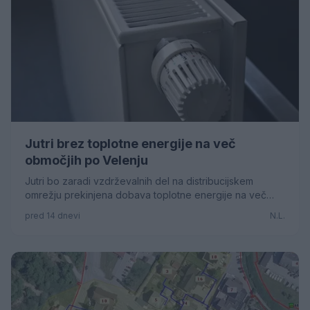
Jutri brez toplotne energije na več
območjih po Velenju
Jutri bo zaradi vzdrževalnih del na distribucijskem
omrežju prekinjena dobava toplotne energije na več
lokacijah po mestu.
pred 14 dnevi
N.L.