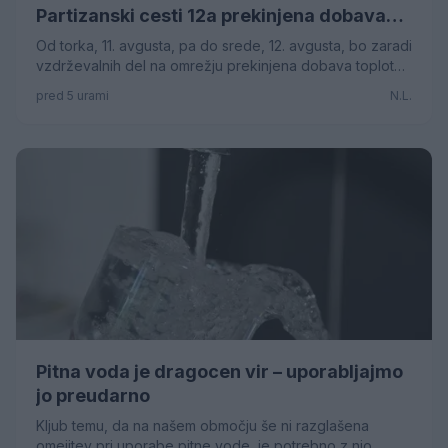
Partizanski cesti 12a prekinjena dobava
toplotne energije
Od torka, 11. avgusta, pa do srede, 12. avgusta, bo zaradi
vzdrževalnih del na omrežju prekinjena dobava toplotne
energije na območju območju Ceste talcev ter
pred 5 urami
N.L.
Partizanske ceste.
Pitna voda je dragocen vir – uporabljajmo
jo preudarno
Kljub temu, da na našem območju še ni razglašena
omejitev pri uporabe pitne vode, je potrebno z njo