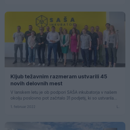
Kljub težavnim razmeram ustvarili 45
novih delovnih mest
V lanskem letu je ob podpori SAŠA inkubatorja v našem
okolju poslovno pot začrtalo 31 podjetij, ki so ustvarila
45 novih delovnih mest. V letu, ko ...
1. februar 2022
L.