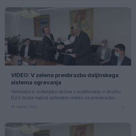
VIDEO: V zeleno preobrazbo daljinskega
sistema ogrevanja
Velenjska in šoštanjska občina v sodelovanju z družbo
ELES iščeta najbolj optimalno rešitev za preobrazbo
sistema daljinskega ogrevanja. V pripravi so...
15. marec 2022
L.