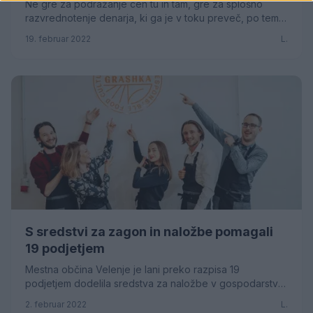
Ne gre za podražanje cen tu in tam, gre za splošno
razvrednotenje denarja, ki ga je v toku preveč, po tem
ko so ga v zadnjih dveh letih natisnili več,...
19. februar 2022
L.
S sredstvi za zagon in naložbe pomagali
19 podjetjem
Mestna občina Velenje je lani preko razpisa 19
podjetjem dodelila sredstva za naložbe v gospodarstvo,
zagon podjetij v inkubatorju, promocijske akti...
2. februar 2022
L.