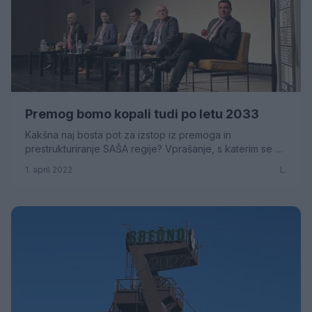
Premog bomo kopali tudi po letu 2033
Kakšna naj bosta pot za izstop iz premoga in
prestrukturiranje SAŠA regije? Vprašanje, s katerim se pri
nas pogosto srečujemo, posebno odkar je vlada ...
1. april 2022
L.