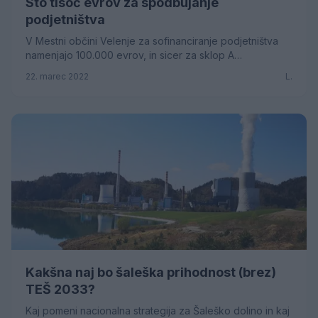
Sto tisoč evrov za spodbujanje
podjetništva
V Mestni občini Velenje za sofinanciranje podjetništva
namenjajo 100.000 evrov, in sicer za sklop A
(spodbujanje naložb v gospodarstvo) 50.000 evrov, ...
22. marec 2022
L.
Kakšna naj bo šaleška prihodnost (brez)
TEŠ 2033?
Kaj pomeni nacionalna strategija za Šaleško dolino in kaj