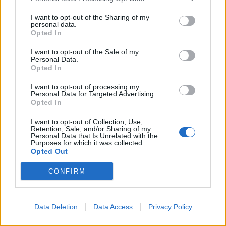
I want to opt-out of the Sharing of my
Dve ekipi iz Velenja v finale na regijskem
personal data.
predizboru POPRI
Opted In
Na nacionalno tekmovanje v podjetniških idejah POPRI
I want to opt-out of the Sale of my
se je letos prijavilo 122 ekip iz celotne Slovenije, torej
Personal Data.
Opted In
več kot 340 mladih, polnih kreativnih ...
9. marec 2022
L.
I want to opt-out of processing my
Personal Data for Targeted Advertising.
Opted In
I want to opt-out of Collection, Use,
Retention, Sale, and/or Sharing of my
Personal Data that Is Unrelated with the
Purposes for which it was collected.
Opted Out
CONFIRM
Data Deletion
Data Access
Privacy Policy
Inflacija