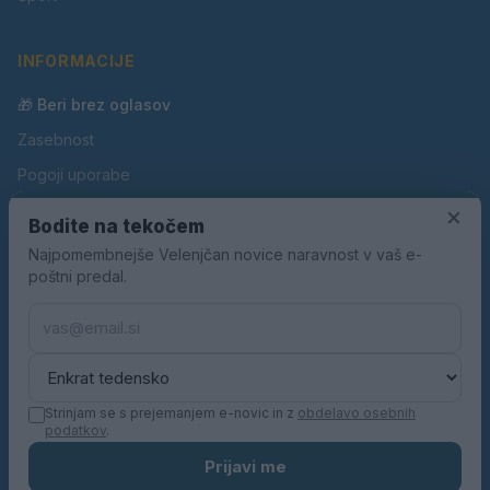
INFORMACIJE
🎁 Beri brez oglasov
Zasebnost
Pogoji uporabe
Piškotki
×
Bodite na tekočem
Oglaševanje
Najpomembnejše Velenjčan novice naravnost v vaš e-
poštni predal.
Kontakt
Pravila nagradnih iger
Pravila volilne kampanje
Strinjam se s prejemanjem e-novic in z
obdelavo osebnih
podatkov
.
© 2026 Velenjčan. Vse pravice pridržane.
Prijavi me
KN MEDIA d.o.o.