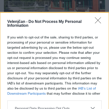
Velenjčan -
Do Not Process My Personal
Information
Občina toži Premogovnik Velenje zaradi
nesklenitve pogodbe za nakup kampa
If you wish to opt-out of the sale, sharing to third parties, or
Premogovnik Velenje je minuli mesec ponovno objavil
processing of your personal or sensitive information for
javni razpis za prodajo kampa z javnim zbiranjem
targeted advertising by us, please use the below opt-out
ponudb (za precej višjo ceno kot lani jeseni), kl...
section to confirm your selection. Please note that after your
11. marec 2022
L.
opt-out request is processed you may continue seeing
interest-based ads based on personal information utilized by
us or personal information disclosed to third parties prior to
your opt-out. You may separately opt-out of the further
disclosure of your personal information by third parties on the
IAB’s list of downstream participants. This information may
also be disclosed by us to third parties on the
IAB’s List of
Downstream Participants
that may further disclose it to other
third parties.
Personal Data Processing Opt Outs