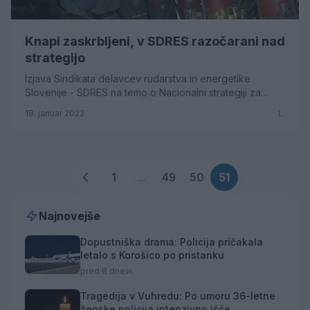
Knapi zaskrbljeni, v SDRES razočarani nad
strategijo
Izjava Sindikata delavcev rudarstva in energetike
Slovenije - SDRES na temo o Nacionalni strategiji za
izstop iz premoga do leta 2033, ki jo je vlada
18. januar 2022
L.
1
...
49
50
51
Najnovejše
Dopustniška drama: Policija pričakala
letalo s Korošico po pristanku
pred 8 dnevi
Tragedija v Vuhredu: Po umoru 36-letne
ženske policija intenzivno išče