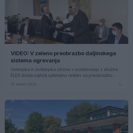
VIDEO: V zeleno preobrazbo daljinskega
sistema ogrevanja
Velenjska in šoštanjska občina v sodelovanju z družbo
ELES iščeta najbolj optimalno rešitev za preobrazbo
sistema daljinskega ogrevanja. V pripravi so...
15. marec 2022
L.