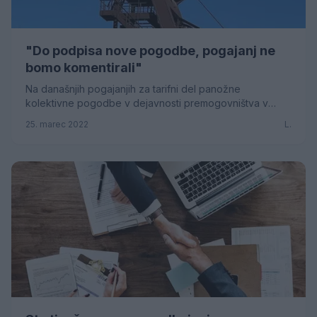
"Do podpisa nove pogodbe, pogajanj ne
bomo komentirali"
Na današnjih pogajanjih za tarifni del panožne
kolektivne pogodbe v dejavnosti premogovništva v
prostorih Premogovnika Velenje so se predstavniki
25. marec 2022
L.
poga...