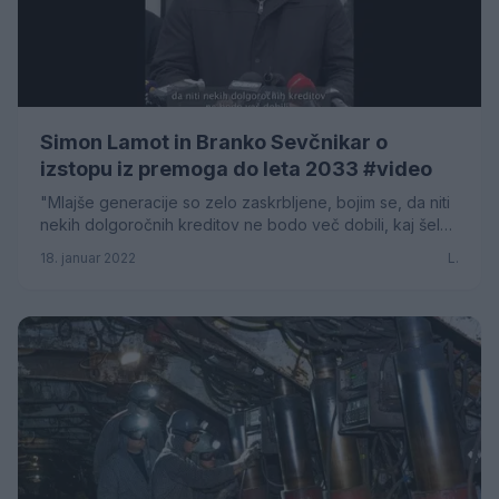
Simon Lamot in Branko Sevčnikar o
izstopu iz premoga do leta 2033 #video
"Mlajše generacije so zelo zaskrbljene, bojim se, da niti
nekih dolgoročnih kreditov ne bodo več dobili, kaj šele
kaj drugega... Šampanjec bodo o
18. januar 2022
L.