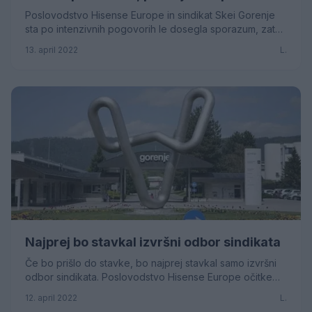
Poslovodstvo Hisense Europe in sindikat Skei Gorenje
sta po intenzivnih pogovorih le dosegla sporazum, zato
je stavkovni odbor sindikata stavko, napov...
13. april 2022
L.
Najprej bo stavkal izvršni odbor sindikata
Če bo prišlo do stavke, bo najprej stavkal samo izvršni
odbor sindikata. Poslovodstvo Hisense Europe očitke
sindikata zavrača.Kot smo že poročali so v...
12. april 2022
L.