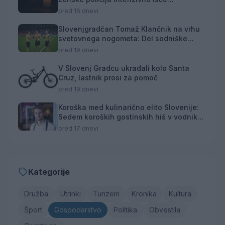
osumljenca
pred 16 dnevi
Slovenjgradčan Tomaž Klančnik na vrhu
svetovnega nogometa: Del sodniške
ekipe za finale svetovnega prvenstva
pred 19 dnevi
V Slovenj Gradcu ukradali kolo Santa
Cruz, lastnik prosi za pomoč
pred 19 dnevi
Koroška med kulinarično elito Slovenije:
Sedem koroških gostinskih hiš v vodniku
Falstaff 2026
pred 17 dnevi
Kategorije
Družba
Utrinki
Turizem
Kronika
Kultura
Šport
Gospodarstvo
Politika
Obvestila