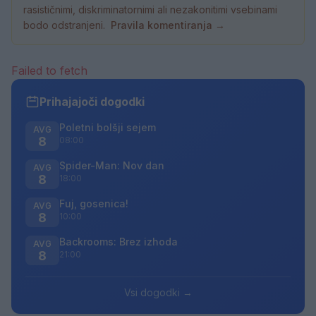
rasističnimi, diskriminatornimi ali nezakonitimi vsebinami
bodo odstranjeni.
Pravila komentiranja →
Failed to fetch
Prihajajoči dogodki
Poletni bolšji sejem
AVG
8
08:00
Spider-Man: Nov dan
AVG
8
18:00
Fuj, gosenica!
AVG
8
10:00
Backrooms: Brez izhoda
AVG
8
21:00
Vsi dogodki →