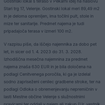
Gostinski lokal s teraso v Pekarni idej na naslovu
Stari trg 17, Velenje. Gostinski lokal meri 89,49 m2
in je deloma opremljen, ima točilni pult, stole in
mize ter sanitarije. Predmet najema je tudi
pripadajoča terasa v izmeri 100 m2.
V razpisu piše, da iščejo najemnika za dobo pet
let, in sicer od 1. 4. 2023 do 31. 3. 2028.
Izhodiščna mesečna najemnina za predmet
najema znaša 630 EUR in je bila določena na
podlagi Cenitvenega poročila, ki ga je izdelal
sodno zapriseženi cenilec gradbene stroke, ter na
podlagi Odloka o obremenjevanju nepremičnin v
lasti Mestne občine Velenje s služnostnimi
pravicami ter oddaji v najem ali zakup (Ur. vestnik