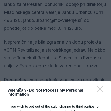
lahko zainteresirani ponudniki dobijo pri direktorju
Mladinskega centra Velenje Janku Urbancu (041
496 120, janko.urbanc@mc-velenje.si) od
ponedeljka do petka med 8. in 12. uro.
Nepremičnina je bila zgrajena v sklopu projekta
»CTN Revitalizacija starotrškega jedra«. Naložbo
sta sofinancirali Republika Slovenija in Evropska
unija iz Evropskega sklada za regionalni razvoj.
Predmet najema se oddaja v najem za opravljanje
gostinske in prireditvene dejavnosti.
Velenjčan -
Do Not Process My Personal
Information
Čas oddaje predmeta najema: najemna pogodba
If you wish to opt-out of the sale, sharing to third parties, or
se sklene za dobo pet (5) let, in sicer od 1. 4.