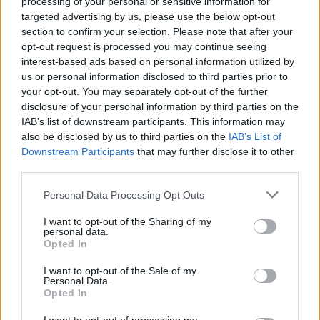
processing of your personal or sensitive information for
targeted advertising by us, please use the below opt-out
2023 do 31. 3. 2028.
section to confirm your selection. Please note that after your
opt-out request is processed you may continue seeing
interest-based ads based on personal information utilized by
us or personal information disclosed to third parties prior to
Gospodarstvo
KATEGORIJE
your opt-out. You may separately opt-out of the further
disclosure of your personal information by third parties on the
IAB’s list of downstream participants. This information may
also be disclosed by us to third parties on the
IAB’s List of
Downstream Participants
that may further disclose it to other
Sorodno
third parties.
Več iz kategorije Gospodarstvo
Personal Data Processing Opt Outs
I want to opt-out of the Sharing of my
Nepredvidena okvara Teša 6 bo
personal data.
vplivala na letošnje poslovanje
Opted In
7. avgust 2026
I want to opt-out of the Sale of my
Personal Data.
Opted In
Poletje v Knjižnici Velenje: od branja