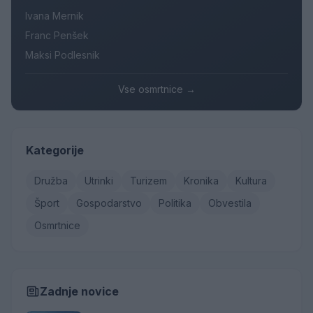
Ivana Mernik
Franc Penšek
Maksi Podlesnik
Vse osmrtnice →
Kategorije
Družba
Utrinki
Turizem
Kronika
Kultura
Šport
Gospodarstvo
Politika
Obvestila
Osmrtnice
Zadnje novice