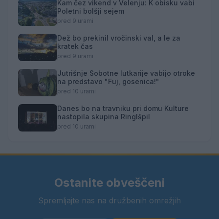
Kam čez vikend v Velenju: K obisku vabi
Poletni bolšji sejem
pred 9 urami
Dež bo prekinil vročinski val, a le za
kratek čas
pred 9 urami
Jutrišnje Sobotne lutkarije vabijo otroke
na predstavo "Fuj, gosenica!"
pred 10 urami
Danes bo na travniku pri domu Kulture
nastopila skupina Ringlšpil
pred 10 urami
Ostanite obveščeni
Spremljajte nas na družbenih omrežjih