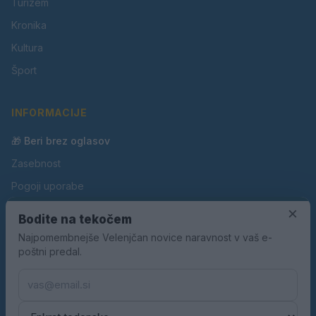
Turizem
Kronika
Kultura
Šport
INFORMACIJE
🎁 Beri brez oglasov
Zasebnost
Pogoji uporabe
×
Piškotki
Bodite na tekočem
Oglaševanje
Najpomembnejše Velenjčan novice naravnost v vaš e-
poštni predal.
Kontakt
Pravila nagradnih iger
Pravila volilne kampanje