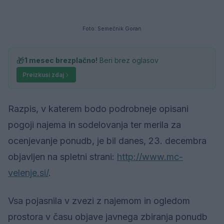
Foto: Semečnik Goran
🎁
1 mesec brezplačno!
Beri brez oglasov
Preizkusi zdaj
Razpis, v katerem bodo podrobneje opisani
pogoji najema in sodelovanja ter merila za
ocenjevanje ponudb, je bil danes, 23. decembra
objavljen na spletni strani:
http://www.mc-
velenje.si/
.
Vsa pojasnila v zvezi z najemom in ogledom
prostora v času objave javnega zbiranja ponudb