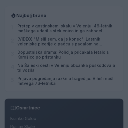
Najbolj brano
Pretep v gostinskem lokalu v Velenju: 46-letnik
1
moškega udaril s steklenico in ga zabodel
(VIDEO) "Mislil sem, da je konec": Lastnik
2
velenjske picerije o padcu s padalom na
Hrvaškem
Dopustniška drama: Policija pričakala letalo s
3
Korošico po pristanku
Na Šaleški cesti v Velenju občanka poškodovala
4
tri vozila
Prijava pogrešanja razkrila tragedijo: V hiši našli
5
mrtvega 76-letnika
Osmrtnice
Branko Golob
Roman Skale