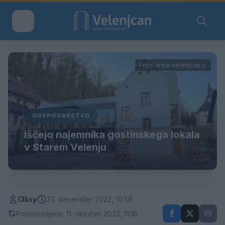
Foto: www.velenjcan.si
GOSPODARSTVO
Iščejo najemnika gostinskega lokala
v Starem Velenju
l3ksy
23. december 2022, 10:59
Posodobljeno: 11. oktober 2023, 11:18