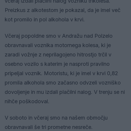
včeraj izdali plačilni nalog vozniku trikolesa.
Preizkus z alkotestom je pokazal, da je imel več
kot promilo in pol alkohola v krvi.
Včeraj popoldne smo v Andražu nad Polzelo
obravnavali voznika motornega kolesa, ki je
zaradi vožnje z neprilagojeno hitrostjo trčil v
osebno vozilo s katerim je nasproti pravilno
pripeljal voznik. Motoristu, ki je imel v krvi 0,82
promila alkohola smo začasno odvzeli vozniško
dovoljenje in mu izdali plačilni nalog. V trenju se ni
nihče poškodoval.
V soboto in včeraj smo na našem območju
obravnavali še tri prometne nesreče.