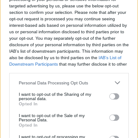
targeted advertising by us, please use the below opt-out
Policijske postaje Celje. Iz enega vozila je storilec
section to confirm your selection. Please note that after your
ukradel žensko torbo s prenosnim računalnikom
opt-out request is processed you may continue seeing
interest-based ads based on personal information utilized by
ter denarnico z dokumenti in gotovino. Iz drugega
us or personal information disclosed to third parties prior to
vozila je ukradel denarnico z gotovino.
your opt-out. You may separately opt-out of the further
disclosure of your personal information by third parties on the
IAB’s list of downstream participants. This information may
V soboto, nekaj pred poldnevom, smo v Mežici
also be disclosed by us to third parties on the
IAB’s List of
obravnavali požar. Zagorelo je v več stanovanjski
Downstream Participants
that may further disclose it to other
third parties.
hiši. Ogenj je eno stanovanje v celoti uničil. Pet
Personal Data Processing Opt Outs
oseb so zaradi zastrupitve z ogljikovim
monoksidom odpeljali v Splošno bolnišnico
I want to opt-out of the Sharing of my
personal data.
Slovenj Gradec. Vsi so bolnišnico zapustili že v
Opted In
popoldanskih urah. V omenjenem primeru zbiramo
I want to opt-out of the Sale of my
Personal Data.
obvestila v smeri suma storitve kaznivega dejanja
Opted In
povzročitev splošne nevarnosti.
I want to opt-out of processing my