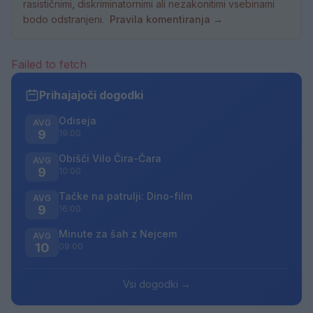
rasističnimi, diskriminatornimi ali nezakonitimi vsebinami
bodo odstranjeni.
Pravila komentiranja →
Failed to fetch
Prihajajoči dogodki
Odiseja
AVG
9
19:00
Obišči Vilo Čira-Čara
AVG
9
10:00
Tačke na patrulji: Dino-film
AVG
9
16:00
Minute za šah z Nejcem
AVG
10
09:00
Vsi dogodki →