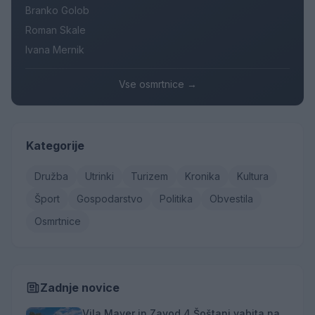
Branko Golob
Roman Skale
Ivana Mernik
Vse osmrtnice →
Kategorije
Družba
Utrinki
Turizem
Kronika
Kultura
Šport
Gospodarstvo
Politika
Obvestila
Osmrtnice
Zadnje novice
Vila Mayer in Zavod 4 Šoštanj vabita na