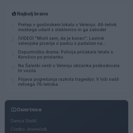
Najbolj brano
Pretep v gostinskem lokalu v Velenju: 46-letnik
1
moškega udaril s steklenico in ga zabodel
(VIDEO) "Mislil sem, da je konec": Lastnik
2
velenjske picerije o padcu s padalom na
Hrvaškem
Dopustniška drama: Policija pričakala letalo s
3
Korošico po pristanku
Na Šaleški cesti v Velenju občanka poškodovala
4
tri vozila
Prijava pogrešanja razkrila tragedijo: V hiši našli
5
mrtvega 76-letnika
Osmrtnice
Danica Sladič
Cvetko Jeseničnik