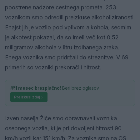
poostrene nadzore cestnega prometa. 253.
voznikom smo odredili preizkuse alkoholiziranosti.
Enajst jih je vozilo pod vplivom alkohola, sedmim
je alkotest pokazal, da so imeli več kot 0,52
miligramov alkohola v litru izdihanega zraka.
Enega voznika smo pridržali do streznitve. V 69.
primerih so vozniki prekoračili hitrost.
🎁
1 mesec brezplačno!
Beri brez oglasov
Preizkusi zdaj
Izven naselja Žiče smo obravnavali voznika
osebnega vozila, ki je pri dovoljeni hitrosti 90
km/h vozil kar 151 km/h. Za voznika smo na OS