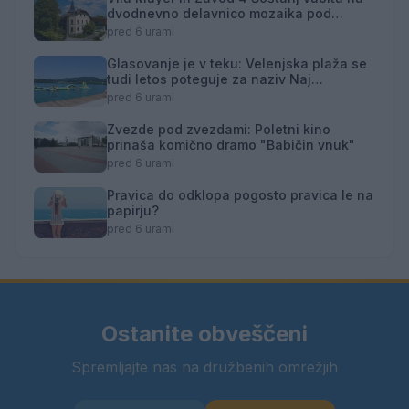
dvodnevno delavnico mozaika pod
mentorstvom Mojce Marije Černivšek
pred 6 urami
Glasovanje je v teku: Velenjska plaža se
tudi letos poteguje za naziv Naj
kopališče
pred 6 urami
Zvezde pod zvezdami: Poletni kino
prinaša komično dramo "Babičin vnuk"
pred 6 urami
Pravica do odklopa pogosto pravica le na
papirju?
pred 6 urami
Ostanite obveščeni
Spremljajte nas na družbenih omrežjih