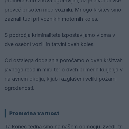
prometa smo znova ugotavljali, da je alkohol vse
preveč prisoten med vozniki. Mnogo kršitev smo
zaznali tudi pri voznikih motornih koles.
S področja kriminalitete izpostavljamo vloma v
dve osebni vozili in tatvini dveh koles.
Od ostalega dogajanja poročamo o dveh kršitvah
javnega reda in miru ter o dveh primerih kurjenja v
naravnem okolju, kljub razglašeni veliki požarni
ogroženosti.
Prometna varnost
Ta konec tedna smo na našem območju izvedli tri