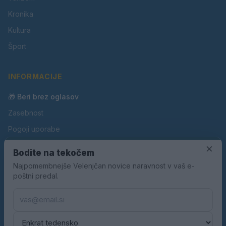
Kronika
Kultura
Šport
INFORMACIJE
🎁 Beri brez oglasov
Zasebnost
Pogoji uporabe
×
Piškotki
Bodite na tekočem
Oglaševanje
Najpomembnejše Velenjčan novice naravnost v vaš e-
poštni predal.
Kontakt
Pravila nagradnih iger
Pravila volilne kampanje