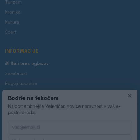
Turizem
Kronika
Kultura
Šport
INFORMACIJE
🎁 Beri brez oglasov
Zasebnost
Pogoji uporabe
Piškotki
×
Bodite na tekočem
Oglaševanje
Najpomembnejše Velenjčan novice naravnost v vaš e-
poštni predal.
Kontakt
Pravila nagradnih iger
Pravila volilne kampanje