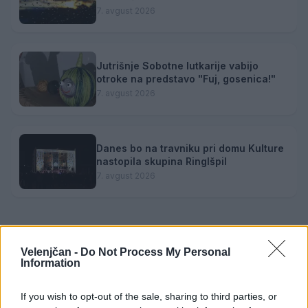
7. avgust 2026
Jutrišnje Sobotne lutkarije vabijo
otroke na predstavo "Fuj, gosenica!"
7. avgust 2026
Danes bo na travniku pri domu Kulture
nastopila skupina Ringlšpil
7. avgust 2026
Velenjčan -
Do Not Process My Personal
Information
Opozorilo:
Po 297. členu Kazenskega zakonika je
posameznik kazensko odgovoren za javno spodbujanje
If you wish to opt-out of the sale, sharing to third parties, or
sovraštva, nasilja ali nestrpnosti. Komentarji z žaljivimi,