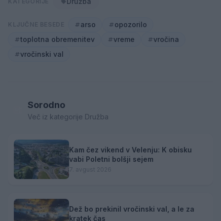
Družba
KATEGORIJE
arso
opozorilo
KLJUČNE BESEDE
toplotna obremenitev
vreme
vročina
vročinski val
Sorodno
Več iz kategorije Družba
Kam čez vikend v Velenju: K obisku
vabi Poletni bolšji sejem
7. avgust 2026
Dež bo prekinil vročinski val, a le za
kratek čas