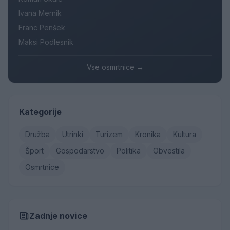
Ivana Mernik
Franc Penšek
Maksi Podlesnik
Vse osmrtnice →
Kategorije
Družba
Utrinki
Turizem
Kronika
Kultura
Šport
Gospodarstvo
Politika
Obvestila
Osmrtnice
Zadnje novice