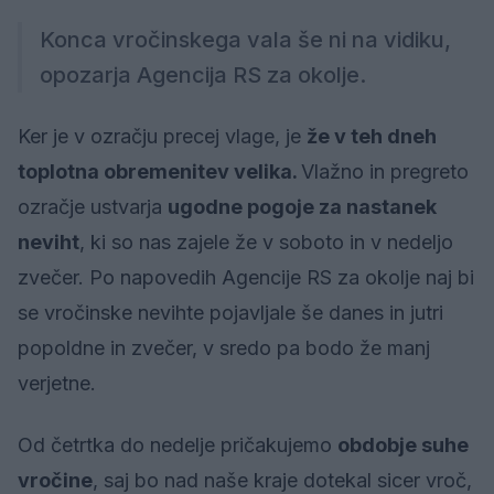
Konca vročinskega vala še ni na vidiku,
opozarja Agencija RS za okolje.
Ker je v ozračju precej vlage, je
že v teh dneh
toplotna obremenitev velika.
Vlažno in pregreto
ozračje ustvarja
ugodne pogoje za nastanek
neviht
, ki so nas zajele že v soboto in v nedeljo
zvečer. Po napovedih Agencije RS za okolje naj bi
se vročinske nevihte pojavljale še danes in jutri
popoldne in zvečer, v sredo pa bodo že manj
verjetne.
Od četrtka do nedelje pričakujemo
obdobje suhe
vročine
, saj bo nad naše kraje dotekal sicer vroč,