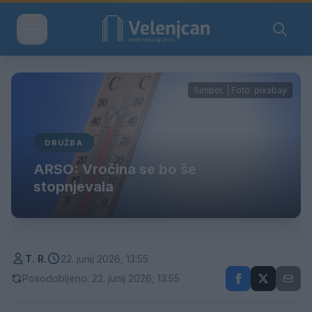
Simbol. | Foto: pixabay
DRUŽBA
ARSO: Vročina se bo še
stopnjevala
T. R.
22. junij 2026, 13:55
Posodobljeno: 22. junij 2026, 13:55