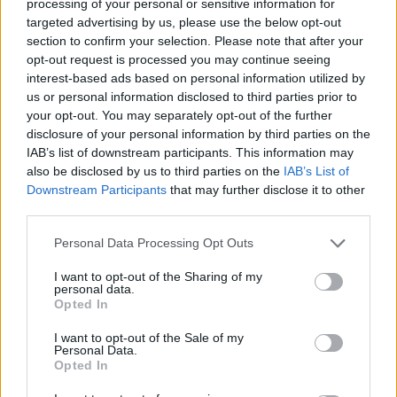
processing of your personal or sensitive information for
rasističnimi, diskriminatornimi ali nezakonitimi vsebinami
targeted advertising by us, please use the below opt-out
bodo odstranjeni.
Pravila komentiranja →
section to confirm your selection. Please note that after your
opt-out request is processed you may continue seeing
interest-based ads based on personal information utilized by
Failed to fetch
us or personal information disclosed to third parties prior to
your opt-out. You may separately opt-out of the further
Prihajajoči dogodki
disclosure of your personal information by third parties on the
IAB’s list of downstream participants. This information may
Pesem kita grbavca
AVG
7
18:00
also be disclosed by us to third parties on the
IAB’s List of
Downstream Participants
that may further disclose it to other
Smrt Robina Hooda
AVG
third parties.
7
20:30
Personal Data Processing Opt Outs
Aktivne poletne počitnice z ustvarjalci Studia
AVG
Spin
7
I want to opt-out of the Sharing of my
08:00
personal data.
Opted In
Večer pesmi Đorđa Balaševića
AVG
7
20:00
I want to opt-out of the Sale of my
Personal Data.
Opted In
Vsi dogodki →