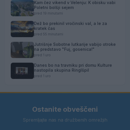
Kam čez vikend v Velenju: K obisku vabi
Poletni bolšji sejem
pred 19 minutami
Dež bo prekinil vročinski val, a le za
kratek čas
pred 55 minutami
Jutrišnje Sobotne lutkarije vabijo otroke
na predstavo "Fuj, gosenica!"
pred 1 uro
Danes bo na travniku pri domu Kulture
nastopila skupina Ringlšpil
pred 1 uro
Ostanite obveščeni
Spremljajte nas na družbenih omrežjih