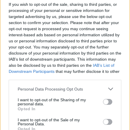
If you wish to opt-out of the sale, sharing to third parties, or
processing of your personal or sensitive information for
Dež bo prekinil vročinski val, a le za
targeted advertising by us, please use the below opt-out
kratek čas
section to confirm your selection. Please note that after your
7. avgust 2026
opt-out request is processed you may continue seeing
interest-based ads based on personal information utilized by
us or personal information disclosed to third parties prior to
Jutrišnje Sobotne lutkarije vabijo
your opt-out. You may separately opt-out of the further
otroke na predstavo "Fuj, gosenica!"
disclosure of your personal information by third parties on the
7. avgust 2026
IAB’s list of downstream participants. This information may
also be disclosed by us to third parties on the
IAB’s List of
Downstream Participants
that may further disclose it to other
third parties.
Danes bo na travniku pri domu Kulture
nastopila skupina Ringlšpil
Personal Data Processing Opt Outs
7. avgust 2026
I want to opt-out of the Sharing of my
personal data.
Opted In
I want to opt-out of the Sale of my
Personal Data.
Opted In