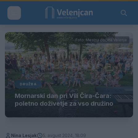
Foto: Mestna občina Velenje
DRUŽBA
Mornarski dan pri Vili Čira-Čara:
poletno doživetje za vso družino
Nina Lesjak
5. avgust 2024, 18:09