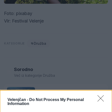
Foto: pixabay
Vir: Festival Velenje
Družba
KATEGORIJE
Sorodno
Več iz kategorije Družba
Kam čez vikend v Velenju: K obisku
vabi Poletni bolšji sejem
Velenjčan -
Do Not Process My Personal
7. avgust 2026
Information