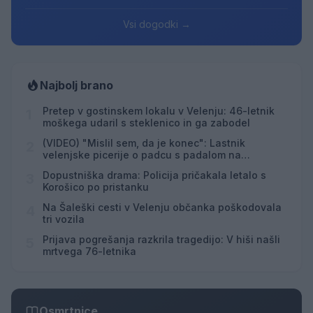
Vsi dogodki →
Najbolj brano
Pretep v gostinskem lokalu v Velenju: 46-letnik
1
moškega udaril s steklenico in ga zabodel
(VIDEO) "Mislil sem, da je konec": Lastnik
2
velenjske picerije o padcu s padalom na
Hrvaškem
Dopustniška drama: Policija pričakala letalo s
3
Korošico po pristanku
Na Šaleški cesti v Velenju občanka poškodovala
4
tri vozila
Prijava pogrešanja razkrila tragedijo: V hiši našli
5
mrtvega 76-letnika
Osmrtnice