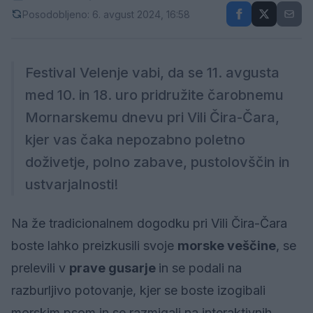
Posodobljeno: 6. avgust 2024, 16:58
Festival Velenje vabi, da se 11. avgusta
med 10. in 18. uro pridružite čarobnemu
Mornarskemu dnevu pri Vili Čira-Čara,
kjer vas čaka nepozabno poletno
doživetje, polno zabave, pustolovščin in
ustvarjalnosti!
Na že tradicionalnem dogodku pri Vili Čira-Čara
boste lahko preizkusili svoje
morske veščine
, se
prelevili v
prave gusarje
in se podali na
razburljivo potovanje, kjer se boste izogibali
morskim psom in se razmigali na interaktivnih