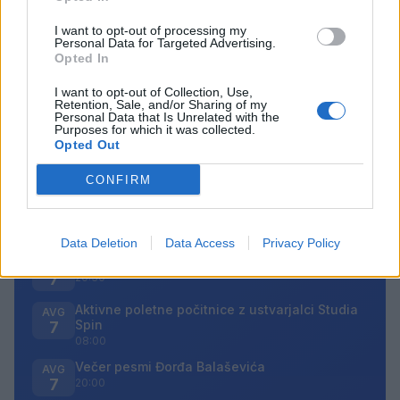
Opozorilo:
Po 297. členu Kazenskega zakonika je
posameznik kazensko odgovoren za javno spodbujanje
I want to opt-out of processing my
Personal Data for Targeted Advertising.
sovraštva, nasilja ali nestrpnosti. Komentarji z žaljivimi,
Opted In
rasističnimi, diskriminatornimi ali nezakonitimi vsebinami
bodo odstranjeni.
Pravila komentiranja →
I want to opt-out of Collection, Use,
Retention, Sale, and/or Sharing of my
Personal Data that Is Unrelated with the
Purposes for which it was collected.
Failed to fetch
Opted Out
Prihajajoči dogodki
CONFIRM
Pesem kita grbavca
AVG
7
18:00
Data Deletion
Data Access
Privacy Policy
Smrt Robina Hooda
AVG
7
20:30
Aktivne poletne počitnice z ustvarjalci Studia
AVG
Spin
7
08:00
Večer pesmi Đorđa Balaševića
AVG
7
20:00