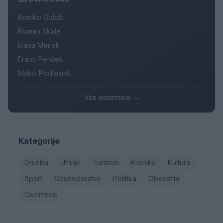
Branko Golob
Roman Skale
Ivana Mernik
Franc Penšek
Maksi Podlesnik
Vse osmrtnice →
Kategorije
Družba
Utrinki
Turizem
Kronika
Kultura
Šport
Gospodarstvo
Politika
Obvestila
Osmrtnice