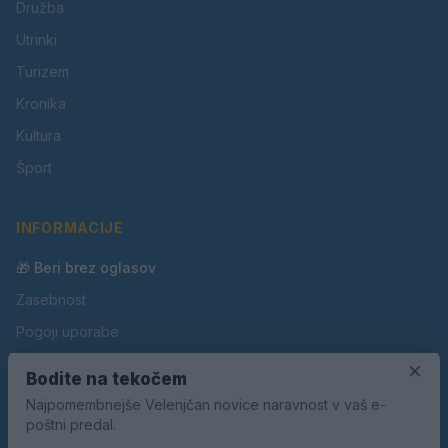
Družba
Utrinki
Turizem
Kronika
Kultura
Šport
INFORMACIJE
🎁 Beri brez oglasov
Zasebnost
Pogoji uporabe
Piškotki
×
Bodite na tekočem
Oglaševanje
Najpomembnejše Velenjčan novice naravnost v vaš e-
poštni predal.
Kontakt