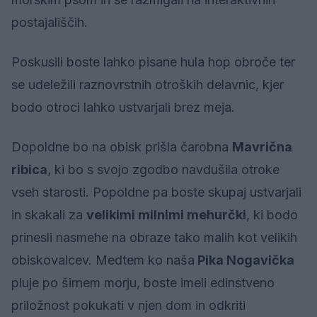
postajališčih.
Poskusili boste lahko pisane hula hop obroče ter
se udeležili raznovrstnih otroških delavnic, kjer
bodo otroci lahko ustvarjali brez meja.
Dopoldne bo na obisk prišla čarobna
Mavrična
ribica
, ki bo s svojo zgodbo navdušila otroke
vseh starosti. Popoldne pa boste skupaj ustvarjali
in skakali za
velikimi milnimi mehurčki
, ki bodo
prinesli nasmehe na obraze tako malih kot velikih
obiskovalcev. Medtem ko naša
Pika Nogavička
pluje po širnem morju, boste imeli edinstveno
priložnost pokukati v njen dom in odkriti