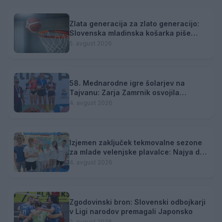
Zlata generacija za zlato generacijo:
Slovenska mladinska košarka piše
zgodovino
5. avgust 2026
58. Mednarodne igre šolarjev na
Tajvanu: Zarja Zamrnik osvojila
srebrno medaljo
4. avgust 2026
Izjemen zaključek tekmovalne sezone
za mlade velenjske plavalce: Najya do
tretjega naziva državne prvakinje
4. avgust 2026
Zgodovinski bron: Slovenski odbojkarji
v Ligi narodov premagali Japonsko
2. avgust 2026