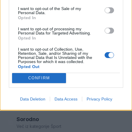
Ljubljana Matica), ki je svoj najpomembnejši
I want to opt-out of the Sale of my
Personal Data.
rezultat dosegel z zmago na tekmi celinskega
Opted In
pokala v Veliki Britaniji februarja lani, decembra pa
I want to opt-out of processing my
Personal Data for Targeted Advertising.
izvrstnim predstavam celinskega pokala dodal še
Opted In
tretje mesto na Češkem.
I want to opt-out of Collection, Use,
Retention, Sale, and/or Sharing of my
Personal Data that Is Unrelated with the
Vir: Manca Ogrin/PZS
Purposes for which it was collected.
Opted Out
CONFIRM
Šport
KATEGORIJE
Data Deletion
Data Access
Privacy Policy
Sorodno
Več iz kategorije Šport