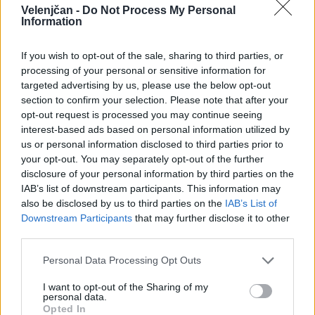
mestom v svetovnem pokalu. V mešani štafeti je
Velenjčan -
Do Not Process My Personal
Information
sonosilka največjega slovenskega dosežka - 9.
mesta, ki ga je dosegla na tekmi svetovnega
If you wish to opt-out of the sale, sharing to third parties, or
processing of your personal or sensitive information for
pokala skupaj z
Luko Kovačičem
(Društvo za
targeted advertising by us, please use the below opt-out
razvoj turnega smučanja), najuspešnejšim
section to confirm your selection. Please note that after your
opt-out request is processed you may continue seeing
slovenskim tekmovalnim turnim smučarjem 2024.
interest-based ads based on personal information utilized by
Gorenjec je poleg tega na evropskem prvenstvu
us or personal information disclosed to third parties prior to
your opt-out. You may separately opt-out of the further
dosegel 16. mesto v vzponu in 21. mesto
disclosure of your personal information by third parties on the
posamično.
IAB’s list of downstream participants. This information may
also be disclosed by us to third parties on the
IAB’s List of
Downstream Participants
that may further disclose it to other
Najuspešnejši v tekmovalnem lednem plezanju
third parties.
leta 2024
Personal Data Processing Opt Outs
I want to opt-out of the Sharing of my
V tekmovalnem lednem plezanju so v preteklem
personal data.
Opted In
letu izstopali dosežki
Gregorja Šegla
(AO PD