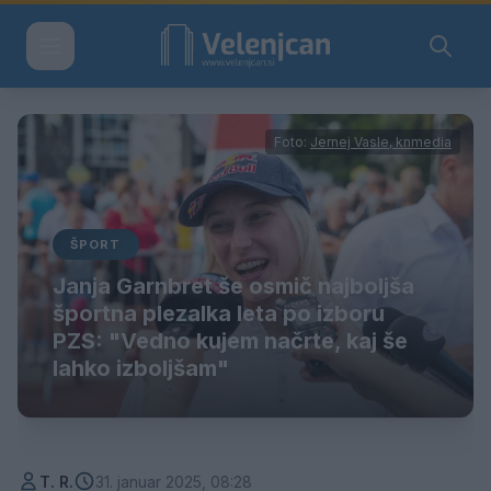
Foto:
Jernej Vasle, knmedia
ŠPORT
Janja Garnbret še osmič najboljša
športna plezalka leta po izboru
PZS: "Vedno kujem načrte, kaj še
lahko izboljšam"
T. R.
31. januar 2025, 08:28