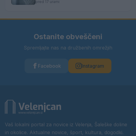
zgodovino
pred 17 urami
Ostanite obveščeni
Spremljajte nas na družbenih omrežjih
Facebook
Instagram
Vaš lokalni portal za novice iz Velenja, Šaleške doline
in okolice. Aktualne novice, šport, kultura, dogodki.