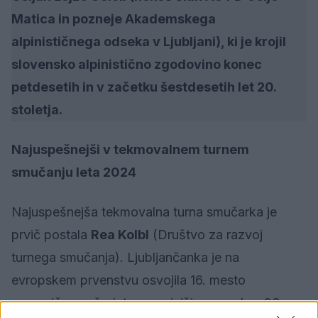
Matica in pozneje Akademskega
alpinističnega odseka v Ljubljani), ki je krojil
slovensko alpinistično zgodovino konec
petdesetih in v začetku šestdesetih let 20.
stoletja.
Najuspešnejši v tekmovalnem turnem
smučanju leta 2024
Najuspešnejša tekmovalna turna smučarka je
prvič postala
Rea Kolbl
(Društvo za razvoj
turnega smučanja). Ljubljančanka je na
evropskem prvenstvu osvojila 16. mesto
posamično, v šprintu pa najvišje posegla s 23.