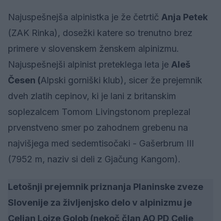
Najuspešnejša alpinistka je že četrtič
Anja Petek
(ZAK Rinka), dosežki katere so trenutno brez
primere v slovenskem ženskem alpinizmu.
Najuspešnejši alpinist preteklega leta je
Aleš
Česen (
Alpski gorniški klub), sicer že prejemnik
dveh zlatih cepinov, ki je lani z britanskim
soplezalcem Tomom Livingstonom preplezal
prvenstveno smer po zahodnem grebenu na
najvišjega med sedemtisočaki - Gašerbrum III
(7952 m, naziv si deli z Gjačung Kangom).
Letošnji prejemnik priznanja Planinske zveze
Slovenije za življenjsko delo v alpinizmu je
Celjan Lojze Golob (nekoč član AO PD Celje