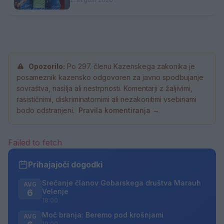
Opozorilo:
Po 297. členu Kazenskega zakonika je
posameznik kazensko odgovoren za javno spodbujanje
sovraštva, nasilja ali nestrpnosti. Komentarji z žaljivimi,
rasističnimi, diskriminatornimi ali nezakonitimi vsebinami
bodo odstranjeni.
Pravila komentiranja →
Failed to fetch
Prihajajoči dogodki
Srečanje članov Gobarskega društva Marauh
AVG
Velenje
6
18:00
Moč branja: Beremo pod krošnjami
AVG
19:00