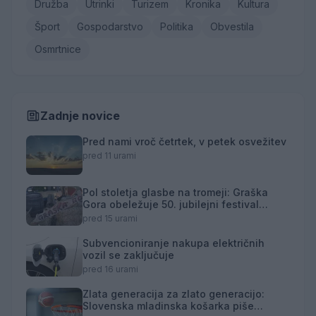
Družba
Utrinki
Turizem
Kronika
Kultura
Šport
Gospodarstvo
Politika
Obvestila
Osmrtnice
Zadnje novice
Pred nami vroč četrtek, v petek osvežitev
pred 11 urami
Pol stoletja glasbe na tromeji: Graška
Gora obeležuje 50. jubilejni festival
narodno-zabavne glasbe
pred 15 urami
Subvencioniranje nakupa električnih
vozil se zaključuje
pred 16 urami
Zlata generacija za zlato generacijo:
Slovenska mladinska košarka piše