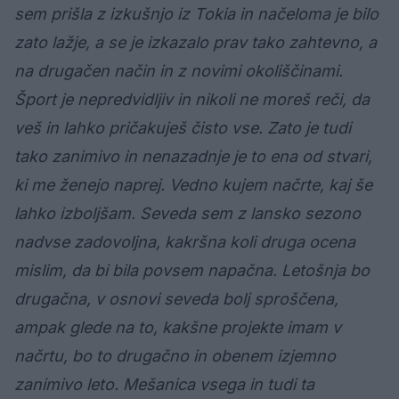
sem prišla z izkušnjo iz Tokia in načeloma je bilo
zato lažje, a se je izkazalo prav tako zahtevno, a
na drugačen način in z novimi okoliščinami.
Šport je nepredvidljiv in nikoli ne moreš reči, da
veš in lahko pričakuješ čisto vse. Zato je tudi
tako zanimivo in nenazadnje je to ena od stvari,
ki me ženejo naprej. Vedno kujem načrte, kaj še
lahko izboljšam. Seveda sem z lansko sezono
nadvse zadovoljna, kakršna koli druga ocena
mislim, da bi bila povsem napačna. Letošnja bo
drugačna, v osnovi seveda bolj sproščena,
ampak glede na to, kakšne projekte imam v
načrtu, bo to drugačno in obenem izjemno
zanimivo leto. Mešanica vsega in tudi ta