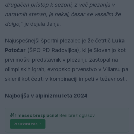
drugačen pristop k sezoni, z več plezanja v
naravnih stenah, je nekaj, česar se veselim že
dolgo
," je dejala Janja.
Najuspešnejši športni plezalec je že četrtič
Luka
Potočar
(ŠPO PD Radovljica), ki je Slovenijo kot
prvi moški predstavnik v plezanju zastopal na
olimpijskih igrah, evropsko prvenstvo v Villarsu pa
sklenil kot četrti v kombinaciji in peti v težavnosti.
Najboljša v alpinizmu leta 2024
🎁
1 mesec brezplačno!
Beri brez oglasov
Preizkusi zdaj