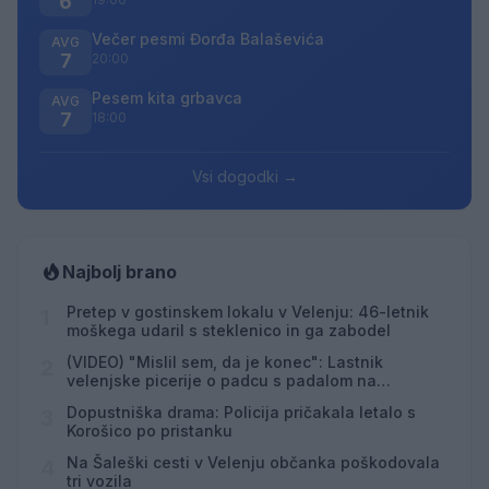
6
Večer pesmi Đorđa Balaševića
AVG
7
20:00
Pesem kita grbavca
AVG
7
18:00
Vsi dogodki →
Najbolj brano
Pretep v gostinskem lokalu v Velenju: 46-letnik
1
moškega udaril s steklenico in ga zabodel
(VIDEO) "Mislil sem, da je konec": Lastnik
2
velenjske picerije o padcu s padalom na
Hrvaškem
Dopustniška drama: Policija pričakala letalo s
3
Korošico po pristanku
Na Šaleški cesti v Velenju občanka poškodovala
4
tri vozila