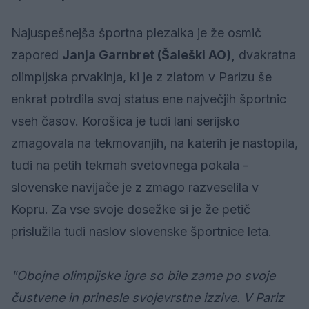
Najuspešnejša športna plezalka je že osmič
zapored
Janja Garnbret (Šaleški AO),
dvakratna
olimpijska prvakinja, ki je z zlatom v Parizu še
enkrat potrdila svoj status ene največjih športnic
vseh časov. Korošica je tudi lani serijsko
zmagovala na tekmovanjih, na katerih je nastopila,
tudi na petih tekmah svetovnega pokala -
slovenske navijače je z zmago razveselila v
Kopru. Za vse svoje dosežke si je že petič
prislužila tudi naslov slovenske športnice leta.
"Obojne olimpijske igre so bile zame po svoje
čustvene in prinesle svojevrstne izzive. V Pariz