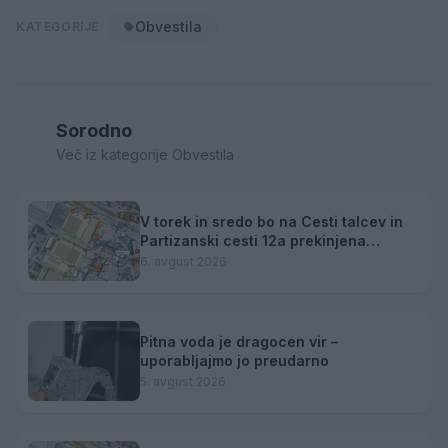
Obvestila
KATEGORIJE
Sorodno
Več iz kategorije Obvestila
V torek in sredo bo na Cesti talcev in
Partizanski cesti 12a prekinjena
dobava toplotne energije
6. avgust 2026
Pitna voda je dragocen vir –
uporabljajmo jo preudarno
5. avgust 2026