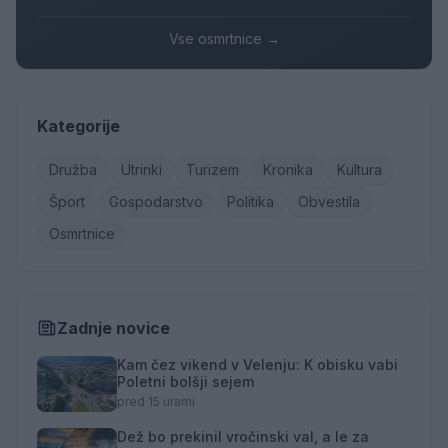
Vse osmrtnice →
Kategorije
Družba
Utrinki
Turizem
Kronika
Kultura
Šport
Gospodarstvo
Politika
Obvestila
Osmrtnice
Zadnje novice
Kam čez vikend v Velenju: K obisku vabi
Poletni bolšji sejem
pred 15 urami
Dež bo prekinil vročinski val, a le za