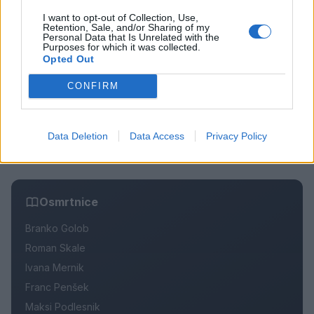
Pretep v gostinskem lokalu v Velenju: 46-letnik
1
moškega udaril s steklenico in ga zabodel
I want to opt-out of Collection, Use,
Retention, Sale, and/or Sharing of my
(VIDEO) "Mislil sem, da je konec": Lastnik
2
Personal Data that Is Unrelated with the
velenjske picerije o padcu s padalom na
Purposes for which it was collected.
Hrvaškem
Opted Out
Dopustniška drama: Policija pričakala letalo s
3
Korošico po pristanku
CONFIRM
Na Šaleški cesti v Velenju občanka poškodovala
4
tri vozila
Prijava pogrešanja razkrila tragedijo: V hiši našli
5
Data Deletion
Data Access
Privacy Policy
mrtvega 76-letnika
Osmrtnice
Branko Golob
Roman Skale
Ivana Mernik
Franc Penšek
Maksi Podlesnik