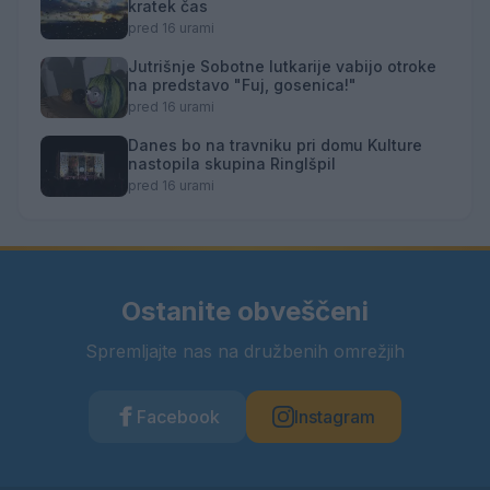
kratek čas
pred 16 urami
Jutrišnje Sobotne lutkarije vabijo otroke
na predstavo "Fuj, gosenica!"
pred 16 urami
Danes bo na travniku pri domu Kulture
nastopila skupina Ringlšpil
pred 16 urami
Ostanite obveščeni
Spremljajte nas na družbenih omrežjih
Facebook
Instagram