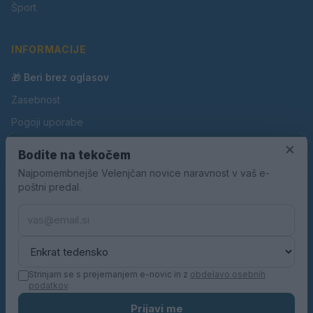
Šport
INFORMACIJE
🎁 Beri brez oglasov
Zasebnost
Pogoji uporabe
Piškotki
×
Bodite na tekočem
Oglaševanje
Najpomembnejše Velenjčan novice naravnost v vaš e-
poštni predal.
Kontakt
Pravila nagradnih iger
Pravila volilne kampanje
Strinjam se s prejemanjem e-novic in z
obdelavo osebnih
podatkov
.
© 2026 Velenjčan. Vse pravice pridržane.
Prijavi me