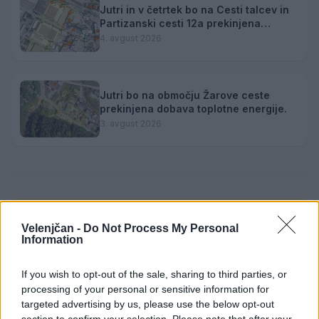
Jutri in v četrtek bo na Cesti talcev in
Partizanski cesti 12a prekinjena
dobava toplotne energije.
4. avgust 2026
Jutri bo na območju Žarove ceste
prekinjena dobava toplotne energije.
3. avgust 2026
Opozorilo:
Po 297. členu Kazenskega zakonika je
Velenjčan -
Do Not Process My Personal
posameznik kazensko odgovoren za javno spodbujanje
Information
sovraštva, nasilja ali nestrpnosti. Komentarji z žaljivimi,
rasističnimi, diskriminatornimi ali nezakonitimi vsebinami
If you wish to opt-out of the sale, sharing to third parties, or
bodo odstranjeni.
Pravila komentiranja →
processing of your personal or sensitive information for
targeted advertising by us, please use the below opt-out
section to confirm your selection. Please note that after your