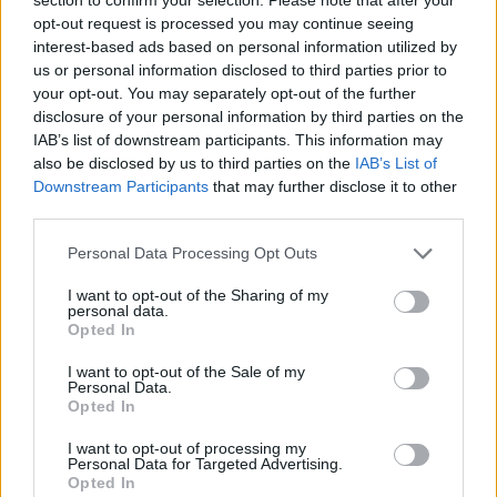
Failed to fetch
opt-out request is processed you may continue seeing
interest-based ads based on personal information utilized by
Prihajajoči dogodki
us or personal information disclosed to third parties prior to
your opt-out. You may separately opt-out of the further
Poletni bolšji sejem
AVG
disclosure of your personal information by third parties on the
8
08:00
IAB’s list of downstream participants. This information may
Spider-Man: Nov dan
also be disclosed by us to third parties on the
IAB’s List of
AVG
8
18:00
Downstream Participants
that may further disclose it to other
third parties.
Fuj, gosenica!
AVG
8
10:00
Personal Data Processing Opt Outs
Backrooms: Brez izhoda
AVG
I want to opt-out of the Sharing of my
8
21:00
personal data.
Opted In
Vsi dogodki →
I want to opt-out of the Sale of my
Personal Data.
Opted In
I want to opt-out of processing my
Najbolj brano
Personal Data for Targeted Advertising.
Opted In