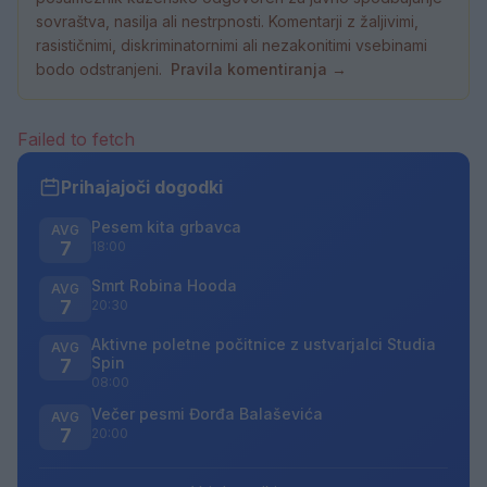
sovraštva, nasilja ali nestrpnosti. Komentarji z žaljivimi,
rasističnimi, diskriminatornimi ali nezakonitimi vsebinami
bodo odstranjeni.
Pravila komentiranja →
Failed to fetch
Prihajajoči dogodki
Pesem kita grbavca
AVG
7
18:00
Smrt Robina Hooda
AVG
7
20:30
Aktivne poletne počitnice z ustvarjalci Studia
AVG
Spin
7
08:00
Večer pesmi Đorđa Balaševića
AVG
7
20:00