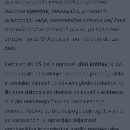
pravilno urejenih, lahko izrekajo opozorila
oziroma
opomine,
delodajalce, pri katerih
prepoznajo večje, sistematične oziroma dalj časa
trajajoče kršitve delavskih pravic, pa kaznujejo
strožje,"
so za STA pojasnili na inšpektoratu za
delo.
Letos so do 25. julija ugotovili
486 kršitev
, ki so
se nanašale na vodenje evidenc na področju dela
in socialne varnosti, predvsem glede podatkov, ki
jih mora delodajalec dnevno vpisovati v evidenco
o izrabi delovnega časa za posameznega
delavca. Kršitve so bile najpogosteje ugotovljene
pri zavezancih, ki opravljajo dejavnost
gradbeništva in gostinstva, sledijo predelovalne