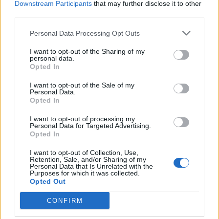
Downstream Participants
that may further disclose it to other
delo, ali opravlja delo v neugodnem delovnem
third parties.
času kot je nočno, nedeljsko, praznično delo, ali
Personal Data Processing Opt Outs
je koristil letni ali izredni dopust in druge
I want to opt-out of the Sharing of my
odsotnosti z dela itd.,"
so utemeljili.
personal data.
Opted In
Vse to je povezano tudi s pravilnim obračunom
I want to opt-out of the Sale of my
Personal Data.
plač, nadomestilom plač in obračunom dodatkov
Opted In
k plači, so dodali.
I want to opt-out of processing my
Personal Data for Targeted Advertising.
Opted In
"Iz navedenega sledi, da iz evidenc inšpektor
I want to opt-out of Collection, Use,
pridobi veliko podatkov v zvezi z drugimi
Retention, Sale, and/or Sharing of my
Personal Data that Is Unrelated with the
pravicami delavcev in če evidence niso pravilne,
Purposes for which it was collected.
Opted Out
potem tudi ni mogoče ugotavljati drugih
CONFIRM
morebitnih kršitev,"
so sklenili na inšpektoratu.