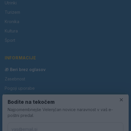
Utrinki
Turizem
Kronika
Kultura
Šport
INFORMACIJE
🎁 Beri brez oglasov
Zasebnost
Pogoji uporabe
Piškotki
×
Bodite na tekočem
Oglaševanje
Najpomembnejše Velenjčan novice naravnost v vaš e-
poštni predal.
Kontakt
Pravila nagradnih iger