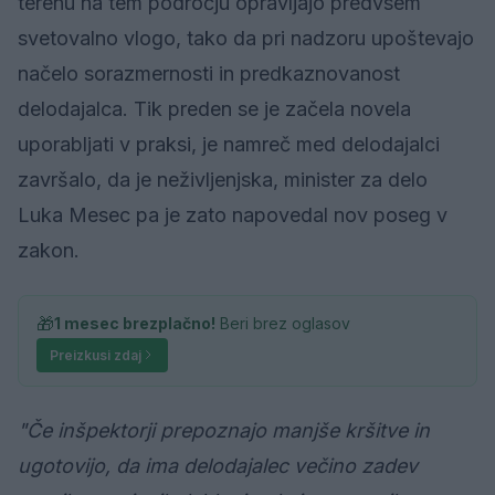
terenu na tem področju opravljajo predvsem
svetovalno vlogo, tako da pri nadzoru upoštevajo
načelo sorazmernosti in predkaznovanost
delodajalca. Tik preden se je začela novela
uporabljati v praksi, je namreč med delodajalci
završalo, da je neživljenjska, minister za delo
Luka Mesec pa je zato napovedal nov poseg v
zakon.
🎁
1 mesec brezplačno!
Beri brez oglasov
Preizkusi zdaj
"Če inšpektorji prepoznajo manjše kršitve in
ugotovijo, da ima delodajalec večino zadev