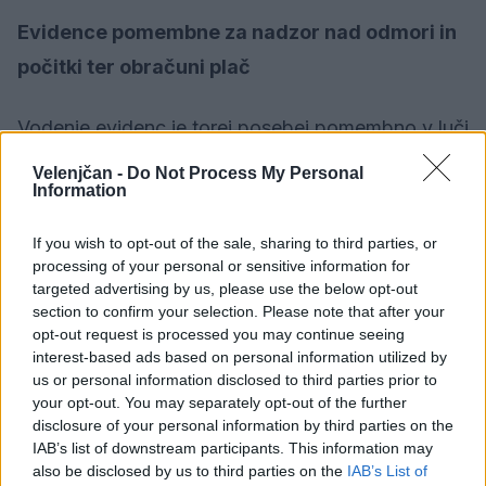
Evidence pomembne za nadzor nad odmori in
počitki ter obračuni plač
Vodenje evidenc je torej posebej pomembno v luči
učinkovitejšega nadzora nad izvajanjem
Velenjčan -
Do Not Process My Personal
Information
normativne ureditve delovnega časa, odmorov in
počitkov.
If you wish to opt-out of the sale, sharing to third parties, or
processing of your personal or sensitive information for
targeted advertising by us, please use the below opt-out
"Pravilno vodene evidence so podlaga za to, da
section to confirm your selection. Please note that after your
inšpektor pri svojem nadzoru lahko ugotovi,
opt-out request is processed you may continue seeing
interest-based ads based on personal information utilized by
kako je delovni čas za posameznega delavca
us or personal information disclosed to third parties prior to
razporejen, ali dela poln ali krajši delovni čas, ali
your opt-out. You may separately opt-out of the further
disclosure of your personal information by third parties on the
dela v izmenah, ali je delovni čas enakomerno ali
IAB’s list of downstream participants. This information may
neenakomerno razporejen, ali opravlja nadurno
also be disclosed by us to third parties on the
IAB’s List of