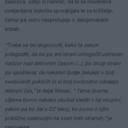
zadošča. Želijo si namreč, da bi se novembra
uveljavljena določila uporabljala le za kršitelje,
čemur pa ostro nasprotujejo v delojemalskih
vrstah.
"Treba se bo dogovoriti, kako ta zakon
prilagoditi, da bo po eni strani omogočil ustrezen
nadzor nad delovnim časom /.../, po drugi strani
pa upošteval, da nekateri ljudje delujejo v bolj
svobodnih poklicih in si bolj svobodno odrejajo
delovni čas,"
je dejal Mesec. "
Tema dvema
ciljema bomo nekako skušali slediti v tej skupini,
zakon pa bo šel v DZ takoj, ko bomo z njim
približno zadovoljni na vseh treh straneh,"
je
napovedal.