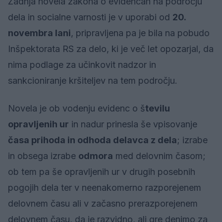
Zadnja novela zakona o evidencah na področju
dela in socialne varnosti je v uporabi od
20.
novembra lani
, pripravljena pa je bila na pobudo
Inšpektorata RS za delo, ki je več let opozarjal, da
nima podlage za učinkovit nadzor in
sankcioniranje kršiteljev na tem področju.
Novela je ob vodenju evidenc o š
tevilu
opravljenih ur
in nadur prinesla še vpisovanje
časa prihoda in odhoda delavca z dela
; izrabe
in obsega izrabe
odmora
med delovnim časom;
ob tem pa še opravljenih ur v drugih posebnih
pogojih dela ter v neenakomerno razporejenem
delovnem času ali v začasno prerazporejenem
delovnem času, da je razvidno, ali gre denimo za