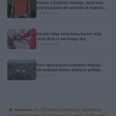
Poletje v Knjižnici Velenje: od branja
pod krošnjami do robotike in knjižnice
na plaži
5. avgust 2026
Od jutri nižje cene bencina ter višje
cene dizla in kurilnega olja
3. avgust 2026
Dars opozarja na prometno najbolj
obremenjen konec tedna to poletje
31. julij 2026
Opozorilo:
Po 297. členu Kazenskega zakonika je
posameznik kazensko odgovoren za javno spodbujanje