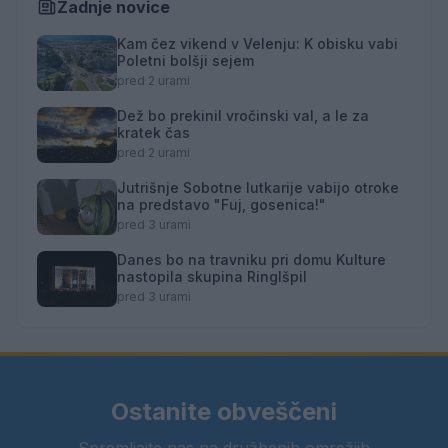
Zadnje novice
Kam čez vikend v Velenju: K obisku vabi
Poletni bolšji sejem
pred 2 urami
Dež bo prekinil vročinski val, a le za
kratek čas
pred 2 urami
Jutrišnje Sobotne lutkarije vabijo otroke
na predstavo "Fuj, gosenica!"
pred 3 urami
Danes bo na travniku pri domu Kulture
nastopila skupina Ringlšpil
pred 3 urami
Ostanite obveščeni