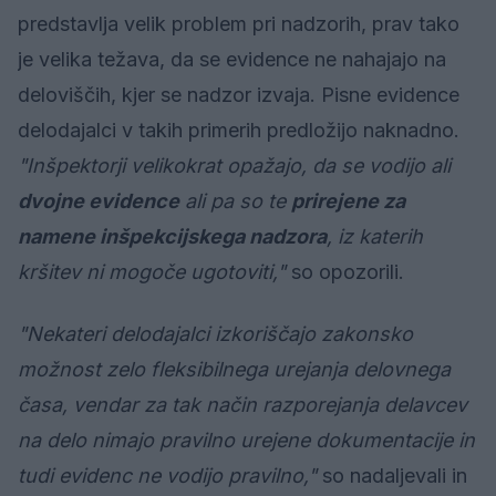
predstavlja velik problem pri nadzorih, prav tako
je velika težava, da se evidence ne nahajajo na
deloviščih, kjer se nadzor izvaja. Pisne evidence
delodajalci v takih primerih predložijo naknadno.
"Inšpektorji velikokrat opažajo, da se vodijo ali
dvojne evidence
ali pa so te
prirejene za
namene inšpekcijskega nadzora
, iz katerih
kršitev ni mogoče ugotoviti,"
so opozorili.
"Nekateri delodajalci izkoriščajo zakonsko
možnost zelo fleksibilnega urejanja delovnega
časa, vendar za tak način razporejanja delavcev
na delo nimajo pravilno urejene dokumentacije in
tudi evidenc ne vodijo pravilno,"
so nadaljevali in