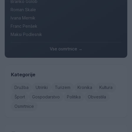
Branko Golob
Roman Skale
Ivana Mernik
Franc Penšek
Maksi Podlesnik
Vse osmrtnice →
Kategorije
Družba
Utrinki
Turizem
Kronika
Kultura
Šport
Gospodarstvo
Politika
Obvestila
Osmrtnice