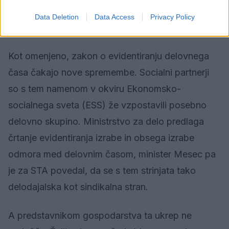
Socialni partnerji glede sprememb še daleč
Data Deletion
Data Access
Privacy Policy
vsaksebi
Kot omenjeno, zakon o evidentiranju delovnega
časa čakajo nove spremembe. Socialni partnerji
so s tem namenom v okviru Ekonomsko-
socialnega sveta (ESS) že vzpostavili posebno
delovno skupino. Ministrstvo za delo predlaga
črtanje evidentiranja izrabe in obsega izrabe
odmora med delovnim časom, minister Mesec pa
je za STA povedal, da se s tem strinjata tako
delodajalska kot sindikalna stran.
A predstavnikom gospodarstva ta ukrep ne