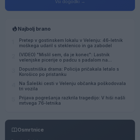
Vsi dogodki →
Najbolj brano
Pretep v gostinskem lokalu v Velenju: 46-letnik
1
moškega udaril s steklenico in ga zabodel
(VIDEO) "Mislil sem, da je konec": Lastnik
2
velenjske picerije o padcu s padalom na
Hrvaškem
Dopustniška drama: Policija pričakala letalo s
3
Korošico po pristanku
Na Šaleški cesti v Velenju občanka poškodovala
4
tri vozila
Prijava pogrešanja razkrila tragedijo: V hiši našli
5
mrtvega 76-letnika
Osmrtnice