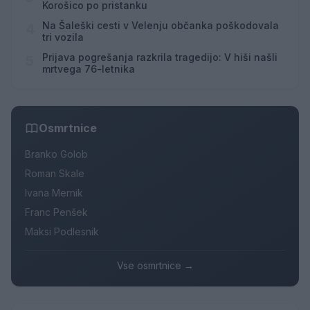
Korošico po pristanku
Na Šaleški cesti v Velenju občanka poškodovala
4
tri vozila
Prijava pogrešanja razkrila tragedijo: V hiši našli
5
mrtvega 76-letnika
Osmrtnice
Branko Golob
Roman Skale
Ivana Mernik
Franc Penšek
Maksi Podlesnik
Vse osmrtnice →