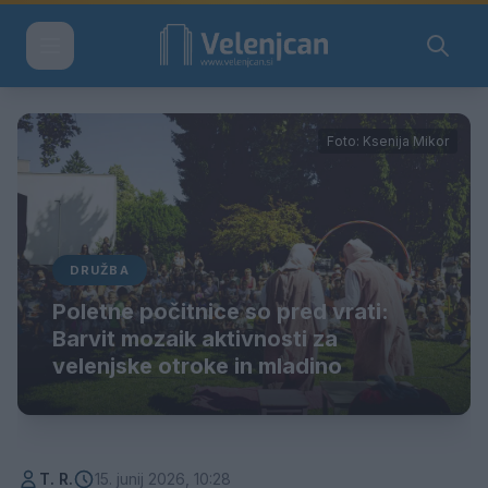
Foto: Ksenija Mikor
DRUŽBA
Poletne počitnice so pred vrati:
Barvit mozaik aktivnosti za
velenjske otroke in mladino
T. R.
15. junij 2026, 10:28