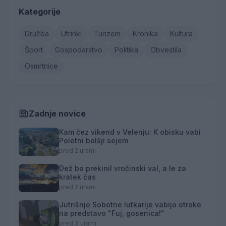
Kategorije
Družba
Utrinki
Turizem
Kronika
Kultura
Šport
Gospodarstvo
Politika
Obvestila
Osmrtnice
Zadnje novice
Kam čez vikend v Velenju: K obisku vabi
Poletni bolšji sejem
pred 2 urami
Dež bo prekinil vročinski val, a le za
kratek čas
pred 2 urami
Jutrišnje Sobotne lutkarije vabijo otroke
na predstavo "Fuj, gosenica!"
pred 3 urami