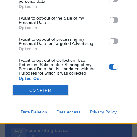
personal data.
Danes bo na travniku pri domu Kulture
Opted In
nastopila skupina Ringlšpil
I want to opt-out of the Sale of my
7. avgust 2026
Personal Data.
Opted In
I want to opt-out of processing my
Personal Data for Targeted Advertising.
Opted In
Opozorilo:
Po 297. členu Kazenskega zakonika je
I want to opt-out of Collection, Use,
Retention, Sale, and/or Sharing of my
posameznik kazensko odgovoren za javno spodbujanje
Personal Data that Is Unrelated with the
sovraštva, nasilja ali nestrpnosti. Komentarji z žaljivimi,
Purposes for which it was collected.
Opted Out
rasističnimi, diskriminatornimi ali nezakonitimi vsebinami
bodo odstranjeni.
Pravila komentiranja →
CONFIRM
Failed to fetch
Data Deletion
Data Access
Privacy Policy
Prihajajoči dogodki
Pesem kita grbavca
AVG
7
18:00