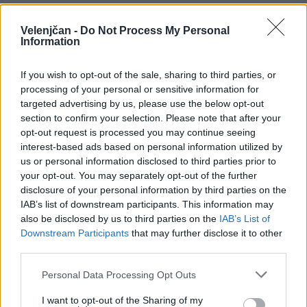
Sorodno
Več iz kategorije Družba
Velenjčan -
Do Not Process My Personal
Information
Kam čez vikend v Velenju: K obisku
If you wish to opt-out of the sale, sharing to third parties, or
vabi Poletni bolšji sejem
processing of your personal or sensitive information for
7. avgust 2026
targeted advertising by us, please use the below opt-out
section to confirm your selection. Please note that after your
opt-out request is processed you may continue seeing
interest-based ads based on personal information utilized by
Dež bo prekinil vročinski val, a le za
us or personal information disclosed to third parties prior to
kratek čas
your opt-out. You may separately opt-out of the further
7. avgust 2026
disclosure of your personal information by third parties on the
IAB’s list of downstream participants. This information may
also be disclosed by us to third parties on the
IAB’s List of
Downstream Participants
that may further disclose it to other
Jutrišnje Sobotne lutkarije vabijo
third parties.
otroke na predstavo "Fuj, gosenica!"
7. avgust 2026
Personal Data Processing Opt Outs
I want to opt-out of the Sharing of my