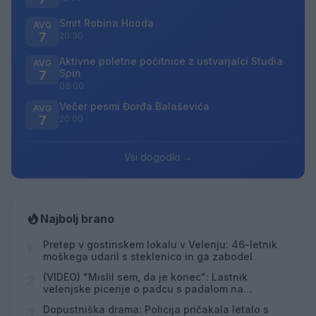
Smrt Robina Hooda
AVG
7
20:30
Aktivne poletne počitnice z ustvarjalci Studia
AVG
Spin
7
08:00
Večer pesmi Đorđa Balaševića
AVG
7
20:00
Vsi dogodki →
Najbolj brano
Pretep v gostinskem lokalu v Velenju: 46-letnik
1
moškega udaril s steklenico in ga zabodel
(VIDEO) "Mislil sem, da je konec": Lastnik
2
velenjske picerije o padcu s padalom na
Hrvaškem
Dopustniška drama: Policija pričakala letalo s
3