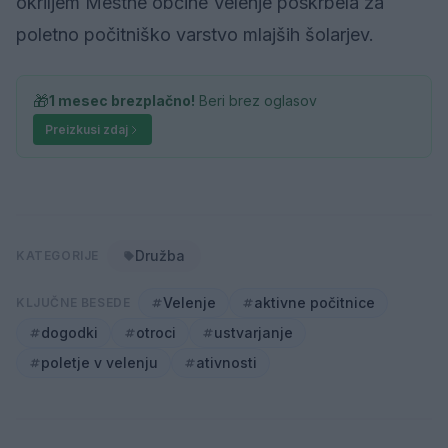
okriljem Mestne občine Velenje poskrbela za
poletno počitniško varstvo mlajših šolarjev.
🎁
1 mesec brezplačno!
Beri brez oglasov
Preizkusi zdaj
Družba
KATEGORIJE
Velenje
aktivne počitnice
KLJUČNE BESEDE
dogodki
otroci
ustvarjanje
poletje v velenju
ativnosti