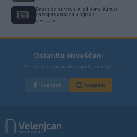
Danes bo na travniku pri domu Kulture
nastopila skupina Ringlšpil
pred 3 urami
Ostanite obveščeni
Spremljajte nas na družbenih omrežjih
Facebook
Instagram