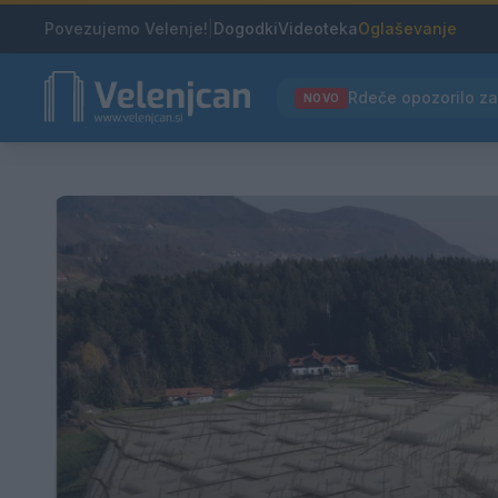
Povezujemo Velenje!
|
Dogodki
Videoteka
Oglaševanje
NOVO