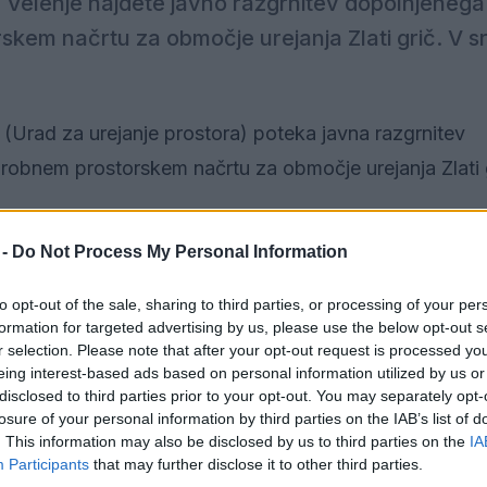
e Velenje najdete javno razgrnitev dopolnjeneg
em načrtu za območje urejanja Zlati grič. V sr
 (Urad za urejanje prostora) poteka javna razgrnitev
bnem prostorskem načrtu za območje urejanja Zlati g
b 16. uri v sejni dvorani Mestne občine Velenje.
 -
Do Not Process My Personal Information
čanov in zainteresirane javnosti
z vsebino predla
to opt-out of the sale, sharing to third parties, or processing of your per
nenj in dodatnih predlogov.
formation for targeted advertising by us, please use the below opt-out s
r selection. Please note that after your opt-out request is processed y
eing interest-based ads based on personal information utilized by us or
m prostorskem načrtu za območje urejanja Zlati grič
disclosed to third parties prior to your opt-out. You may separately opt-
trani Mestne občine Velenje (
www.velenje.si
) pod
losure of your personal information by third parties on the IAB’s list of
. This information may also be disclosed by us to third parties on the
IA
Participants
that may further disclose it to other third parties.