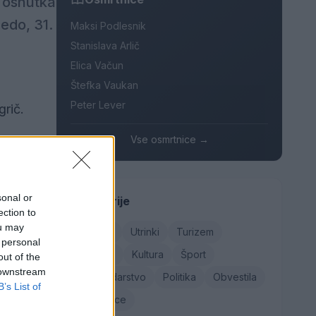
a osnutka
edo, 31.
Maksi Podlesnik
Stanislava Arlič
Elica Vačun
Štefka Vaukan
Peter Lever
rič.
Vse osmrtnice →
ganega
sonal or
Kategorije
ection to
ou may
Družba
Utrinki
Turizem
 personal
 bo v
Kronika
Kultura
Šport
out of the
 downstream
Gospodarstvo
Politika
Obvestila
B’s List of
Osmrtnice