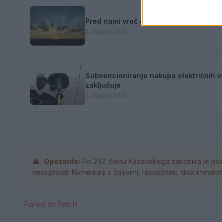
Pred nami vroč četrtek, v petek osveži
5. avgust 2026
Subvencioniranje nakupa električnih v
zaključuje
5. avgust 2026
Opozorilo:
Po 297. členu Kazenskega zakonika je pos
nestrpnosti. Komentarji z žaljivimi, rasističnimi, diskrimina
Failed to fetch