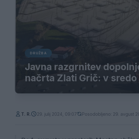
DRUŽBA
Javna razgrnitev dopoln
načrta Zlati Grič: v sred
T. R.
29. julij 2024, 09:07
Posodobljeno: 29. avgust 2