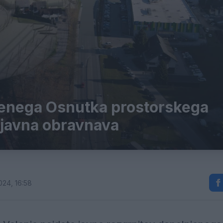
jenega Osnutka prostorskega
o javna obravnava
024, 16:58