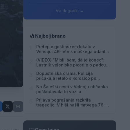
Vsi dogodki →
Najbolj brano
Pretep v gostinskem lokalu v
1
Velenju: 46-letnik moškega udaril s
steklenico in ga zabodel
(VIDEO) "Mislil sem, da je konec":
2
Lastnik velenjske picerije o padcu s
padalom na Hrvaškem
Dopustniška drama: Policija
3
pričakala letalo s Korošico po
pristanku
Na Šaleški cesti v Velenju občanka
4
poškodovala tri vozila
Prijava pogrešanja razkrila
5
tragedijo: V hiši našli mrtvega 76-
letnika
Osmrtnice