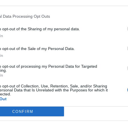
sne pripombe, mnenja in predloge podajo na kraju javne
ostora Mestne občine Velenje, Titov trg 1, Velenje.
l Data Processing Opt Outs
o opt-out of the Sharing of my personal data.
In
Preizku
o opt-out of the Sale of my Personal Data.
In
to opt-out of processing my Personal Data for Targeted
ing.
In
o opt-out of Collection, Use, Retention, Sale, and/or Sharing
ersonal Data that Is Unrelated with the Purposes for which it
lected.
Out
CONFIRM