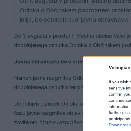
Do 1. avgusta v prostorih Mestne občin
Odloka o Občinskem podrobnem prostorsk
julija, bo potekala tudi javna obravnava.
Do 1. avgusta v prostorih Mestne občine Velenje
dopolnjenega osnutka Odloka o Občinskem podro
Javna obravnava bo v sredo, 31. julija 2024, o
Velenjčan
Namen javne razgrnitve Odloka je
seznanitev ob
If you wish 
dopolnjenega osnutka ter pridobitev pripomb, m
sensitive in
confirm you
continue se
Dopolnjen osnutek Odloka o Občinskem podrobne
information 
času javne razgrnitve objavljen tudi na spletni s
further disc
participants
zavihkom
“Javne razgrnitve prostorskih aktov”.
Downstream 