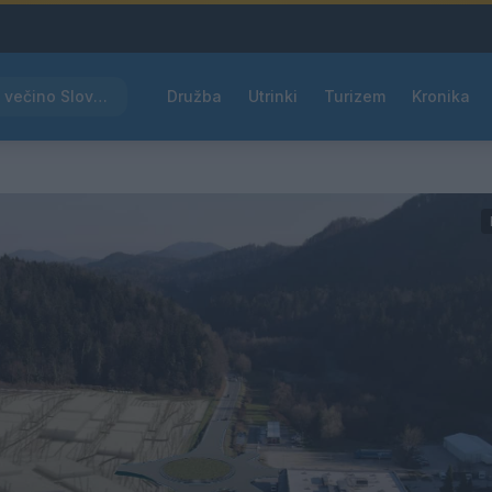
Rdeče opozorilo za večino Slovenije, temperature bodo segale do 39 °C
Družba
Utrinki
Turizem
Kronika