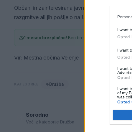
Občani in zainteresirana javnost lahko svoje pi
razgrnitve ali jih pošljejo na Urad za urejanje pr
Persona
I want t
Opted 
🎁
1 mesec brezplačno!
Beri brez oglasov
I want t
Vir: Mestna občina Velenje
Opted 
I want 
Advertis
Opted 
Družba
KATEGORIJE
I want t
of my P
was col
Opted 
Sorodno
Več iz kategorije Družba