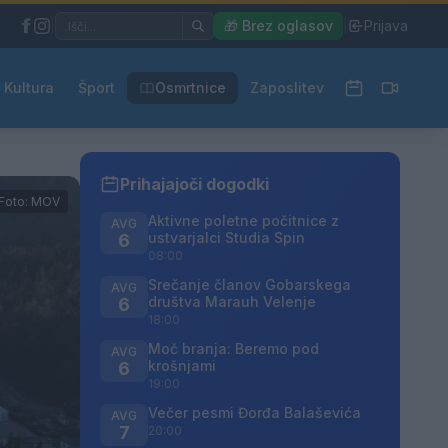
|
🎁 Brez oglasov
|
Prijava
Kultura
Šport
Osmrtnice
Zaposlitev
Prihajajoči dogodki
Foto: MOV
Aktivne poletne počitnice z
AVG
ustvarjalci Studia Spin
6
08:00
Srečanje članov Gobarskega
AVG
društva Marauh Velenje
6
18:00
Moč branja: Beremo pod
AVG
krošnjami
6
19:00
Večer pesmi Đorđa Balaševića
AVG
7
20:00