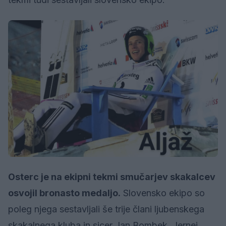
Osterc je na ekipni tekmi smučarjev skakalcev
osvojil bronasto medaljo.
Slovensko ekipo so
poleg njega sestavljali še trije člani ljubenskega
skakalnega kluba in sicer Jan Bombek, Jernej