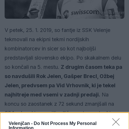
V petek, 25. 1. 2019, so fantje iz SSK Velenje
tekmovali na ekipni tekmi nordijskih
kombinatorcev in sicer so kot najboljši
predstavljali slovensko ekipo. Po skakalnem delu
so končali na 5. mestu.
Z drugim časom teka pa
so navdušili Rok Jelen, Gašper Brecl, Ožbej
Jelen, predvsem pa Vid Vrhovnik, ki je tekel
najhitreje med vsemi v zadnji predaji.
Na
koncu so zaostanek z 72 sekund zmanjšali na
32,1 sekund in osvojili odlično peto mesto, kjer so
bili že po skokih. S tem so za pet mest izboljšali
Velenjčan -
Do Not Process My Personal
Information