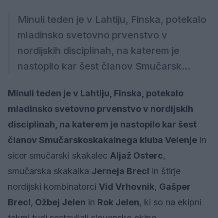
Minuli teden je v Lahtiju, Finska, potekalo
mladinsko svetovno prvenstvo v
nordijskih disciplinah, na katerem je
nastopilo kar šest članov Smučarsk...
Minuli teden je v Lahtiju, Finska, potekalo
mladinsko svetovno prvenstvo v nordijskih
disciplinah, na katerem je nastopilo kar šest
članov Smučarskoskakalnega kluba Velenje
in
sicer smučarski skakalec
Aljaž Osterc
,
smučarska skakalka
Jerneja Brecl
in štirje
nordijski kombinatorci
Vid Vrhovnik
,
Gašper
Brecl
,
Ožbej Jelen
in
Rok Jelen
, ki so na ekipni
tekmi tudi sestavljali slovensko ekipo.