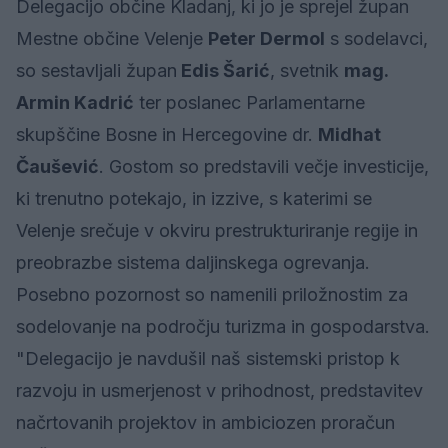
Delegacijo občine Kladanj, ki jo je sprejel župan
Mestne občine Velenje
Peter Dermol
s sodelavci,
so sestavljali župan
Edis Šarić
, svetnik
mag.
Armin Kadrić
ter poslanec Parlamentarne
skupščine Bosne in Hercegovine dr.
Midhat
Čaušević
. Gostom so predstavili večje investicije,
ki trenutno potekajo, in izzive, s katerimi se
Velenje srečuje v okviru prestrukturiranje regije in
preobrazbe sistema daljinskega ogrevanja.
Posebno pozornost so namenili priložnostim za
sodelovanje na področju turizma in gospodarstva.
"Delegacijo je navdušil naš sistemski pristop k
razvoju in usmerjenost v prihodnost, predstavitev
načrtovanih projektov in ambiciozen proračun