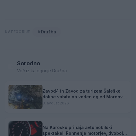
Družba
KATEGORIJE
Sorodno
Več iz kategorije Družba
Zavod4 in Zavod za turizem Šaleške
doline vabita na voden ogled Mornove
zijalke
8. avgust 2026
Na Koroško prihaja avtomobilski
spektakel: Rohnenje motorjev, dvoboji