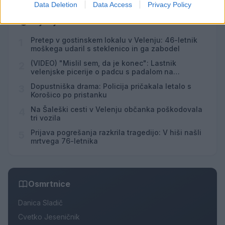
Data Deletion
Data Access
Privacy Policy
Najbolj brano
Pretep v gostinskem lokalu v Velenju: 46-letnik
1
moškega udaril s steklenico in ga zabodel
(VIDEO) "Mislil sem, da je konec": Lastnik
2
velenjske picerije o padcu s padalom na
Hrvaškem
Dopustniška drama: Policija pričakala letalo s
3
Korošico po pristanku
Na Šaleški cesti v Velenju občanka poškodovala
4
tri vozila
Prijava pogrešanja razkrila tragedijo: V hiši našli
5
mrtvega 76-letnika
Osmrtnice
Danica Sladič
Cvetko Jeseničnik