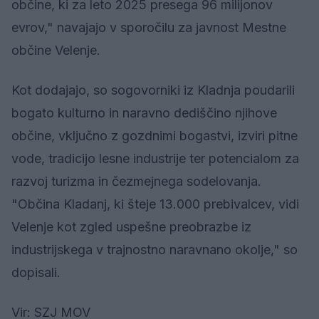
občine, ki za leto 2025 presega 96 milijonov
evrov," navajajo v sporočilu za javnost Mestne
občine Velenje.
Kot dodajajo, so sogovorniki iz Kladnja poudarili
bogato kulturno in naravno dediščino njihove
občine, vključno z gozdnimi bogastvi, izviri pitne
vode, tradicijo lesne industrije ter potencialom za
razvoj turizma in čezmejnega sodelovanja.
"Občina Kladanj, ki šteje 13.000 prebivalcev, vidi
Velenje kot zgled uspešne preobrazbe iz
industrijskega v trajnostno naravnano okolje," so
dopisali.
Vir: SZJ MOV