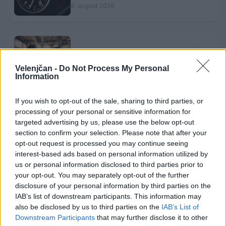
na progah in atraktivni Car Meet
8. avgust 2026
Brezposelnost sezonsko nekoliko višja
8. avgust 2026
Velenjčan -
Do Not Process My Personal
Information
If you wish to opt-out of the sale, sharing to third parties, or
Torkove igrarije: Otroci bodo na
processing of your personal or sensitive information for
tokratnih igrarijah slikali z akvareli
targeted advertising by us, please use the below opt-out
8. avgust 2026
section to confirm your selection. Please note that after your
opt-out request is processed you may continue seeing
interest-based ads based on personal information utilized by
us or personal information disclosed to third parties prior to
your opt-out. You may separately opt-out of the further
disclosure of your personal information by third parties on the
Opozorilo:
Po 297. členu Kazenskega zakonika je
IAB’s list of downstream participants. This information may
posameznik kazensko odgovoren za javno spodbujanje
also be disclosed by us to third parties on the
IAB’s List of
sovraštva, nasilja ali nestrpnosti. Komentarji z žaljivimi,
Downstream Participants
that may further disclose it to other