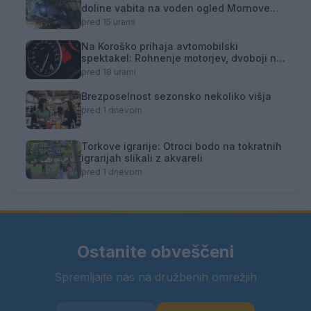
doline vabita na voden ogled Mornove
zijalke
pred 15 urami
Na Koroško prihaja avtomobilski
spektakel: Rohnenje motorjev, dvoboji na
progah in atraktivni Car Meet
pred 18 urami
Brezposelnost sezonsko nekoliko višja
pred 1 dnevom
Torkove igrarije: Otroci bodo na tokratnih
igrarijah slikali z akvareli
pred 1 dnevom
Ostanite obveščeni
Spremljajte nas na družbenih omrežjih