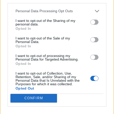
rasističnimi, diskriminatornimi ali nezakonitimi vsebinami
third parties.
bodo odstranjeni.
Pravila komentiranja →
Personal Data Processing Opt Outs
I want to opt-out of the Sharing of my
Failed to fetch
personal data.
Opted In
Prihajajoči dogodki
I want to opt-out of the Sale of my
Personal Data.
Odiseja
AVG
Opted In
9
19:00
I want to opt-out of processing my
Obišči Vilo Čira-Čara
AVG
Personal Data for Targeted Advertising.
9
10:00
Opted In
Tačke na patrulji: Dino-film
AVG
I want to opt-out of Collection, Use,
9
16:00
Retention, Sale, and/or Sharing of my
Personal Data that Is Unrelated with the
Purposes for which it was collected.
Minute za šah z Nejcem
AVG
Opted Out
10
09:00
CONFIRM
Vsi dogodki →