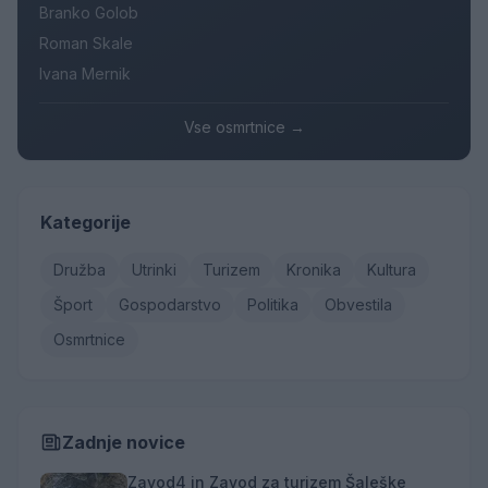
Branko Golob
Roman Skale
Ivana Mernik
Vse osmrtnice →
Kategorije
Družba
Utrinki
Turizem
Kronika
Kultura
Šport
Gospodarstvo
Politika
Obvestila
Osmrtnice
Zadnje novice
Zavod4 in Zavod za turizem Šaleške