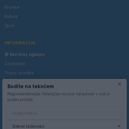
Kronika
Kultura
Šport
INFORMACIJE
🎁 Beri brez oglasov
Zasebnost
Pogoji uporabe
×
Piškotki
Bodite na tekočem
Oglaševanje
Najpomembnejše Velenjčan novice naravnost v vaš e-
poštni predal.
Kontakt
Pravila nagradnih iger
Pravila volilne kampanje