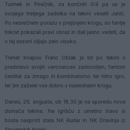
Turinek in Pirečnik, za končnih 0:9 pa se je
svojega tretjega zadetka na tekmi veselil Jahić.
Po nesrečnem porazu v prejšnjem krogu, so fantje
tokrat pokazali pravi obraz in dali jasno vedeti, da
v tej sezoni ciljajo zelo visoko.
Trener knapov Franc Oblak je bil po tekmi s
predstavo svojih varovancev zadovoljen, fantom
čestital za zmago in kombinatorno ter hitro igro,
ter jim zaželel vse dobro v naslednjem krogu.
Danes, 26. avgusta, ob 18.30 je na sporedu nova
domača tekma. Na igrišču z umetno travo si
bosta nasproti stala NK Rudar in NK Dravinja iz
Slovenskih Konjic.