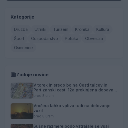
Kategorije
Družba
Utrinki
Turizem
Kronika
Kultura
Šport
Gospodarstvo
Politika
Obvestila
Osmrtnice
Zadnje novice
V torek in sredo bo na Cesti talcev in
Partizanski cesti 12a prekinjena dobava
toplotne energije
pred 8 urami
Vročina lahko vpliva tudi na delovanje
vozil
pred 8 urami
Sušne razmere bodo vztrajale še vsaj