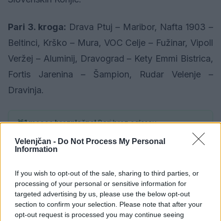
Pari 3. kroga:
Drava Ptuj – Maribor, Nafta 1903 –
Beltinci, Krško – Mura, VOC Celje – Fužinar, Vipoll
Veržej – Aluminij, Dravograd – Kety Emmi Bistrica,
Fortis Jarenina – Šampion, Rudar Velenje –
Dravinja.
🎁
1 mesec brezplačno!
Beri brez oglasov
Preizkusi zdaj
Velenjčan -
Do Not Process My Personal
Information
Lestvica po 2. krogih:
1. Mura (6), 2. Fortis
If you wish to opt-out of the sale, sharing to third parties, or
processing of your personal or sensitive information for
Jarenina (6), 3. VOC Celje (6), 4. Aluminij (4), 5.
targeted advertising by us, please use the below opt-out
Maribor (4), 6. Rudar Velenje (3), 7. Krško (3), 8.
section to confirm your selection. Please note that after your
opt-out request is processed you may continue seeing
Fužinar (3), 9. Drava Ptuj (3), 10. Dravograd (3),