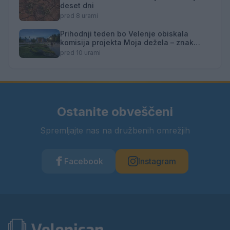
deset dni
pred 8 urami
Prihodnji teden bo Velenje obiskala
komisija projekta Moja dežela – znak
gostoljubnosti
pred 10 urami
Ostanite obveščeni
Spremljajte nas na družbenih omrežjih
Facebook
Instagram