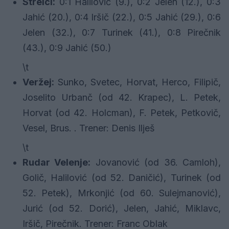
Strelci:
0:1 Halilović (9.), 0:2 Jelen (12.), 0:3
Jahić (20.), 0:4 Iršič (22.), 0:5 Jahić (29.), 0:6
Jelen (32.), 0:7 Turinek (41.), 0:8 Pirečnik
(43.), 0:9 Jahić (50.)
\t
Veržej:
Sunko, Svetec, Horvat, Herco, Filipič,
Joselito Urbanč (od 42. Krapec), L. Petek,
Horvat (od 42. Holcman), F. Petek, Petkovič,
Vesel, Brus. . Trener: Denis Ilješ
\t
Rudar Velenje:
Jovanović (od 36. Camloh),
Golič, Halilović (od 52. Daničić), Turinek (od
52. Petek), Mrkonjić (od 60. Sulejmanović),
Jurić (od 52. Dorić), Jelen, Jahić, Miklavc,
Iršič, Pirečnik. Trener: Franc Oblak