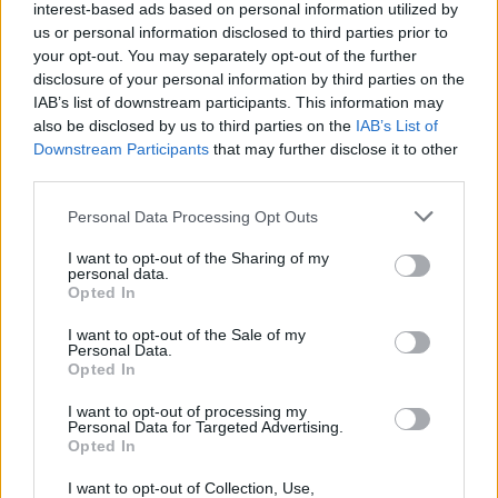
interest-based ads based on personal information utilized by
11. Dravinja (3), 12. Kety Emmi Bistrica (3), 13.
us or personal information disclosed to third parties prior to
your opt-out. You may separately opt-out of the further
Šampion (0), 14. Beltinci (0), 15. Vipoll Veržej (0),
disclosure of your personal information by third parties on the
16. Nafta 1903 (0).
IAB’s list of downstream participants. This information may
also be disclosed by us to third parties on the
IAB’s List of
Downstream Participants
that may further disclose it to other
third parties.
Personal Data Processing Opt Outs
I want to opt-out of the Sharing of my
Opozorilo:
Po 297. členu Kazenskega zakonika je
personal data.
posameznik kazensko odgovoren za javno spodbujanje
Opted In
sovraštva, nasilja ali nestrpnosti. Komentarji z žaljivimi,
I want to opt-out of the Sale of my
rasističnimi, diskriminatornimi ali nezakonitimi vsebinami
Personal Data.
bodo odstranjeni.
Pravila komentiranja →
Opted In
I want to opt-out of processing my
Personal Data for Targeted Advertising.
Failed to fetch
Opted In
Prihajajoči dogodki
I want to opt-out of Collection, Use,