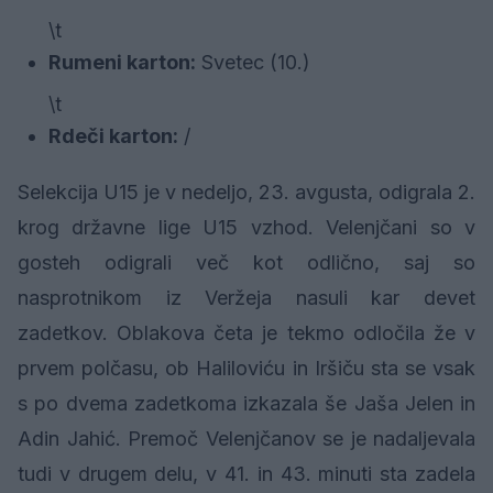
\t
Rumeni karton:
Svetec (10.)
\t
Rdeči karton:
/
Selekcija U15 je v nedeljo, 23. avgusta, odigrala 2.
krog državne lige U15 vzhod. Velenjčani so v
gosteh odigrali več kot odlično, saj so
nasprotnikom iz Veržeja nasuli kar devet
zadetkov. Oblakova četa je tekmo odločila že v
prvem polčasu, ob Haliloviću in Iršiču sta se vsak
s po dvema zadetkoma izkazala še Jaša Jelen in
Adin Jahić. Premoč Velenjčanov se je nadaljevala
tudi v drugem delu, v 41. in 43. minuti sta zadela