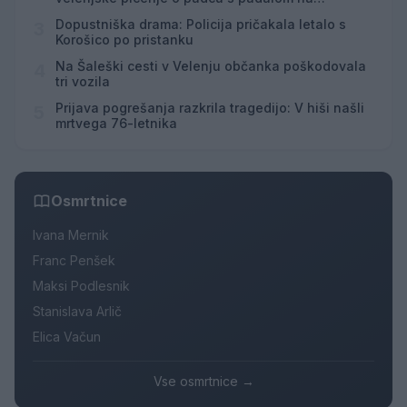
Hrvaškem
Dopustniška drama: Policija pričakala letalo s
3
Korošico po pristanku
Na Šaleški cesti v Velenju občanka poškodovala
4
tri vozila
Prijava pogrešanja razkrila tragedijo: V hiši našli
5
mrtvega 76-letnika
Osmrtnice
Ivana Mernik
Franc Penšek
Maksi Podlesnik
Stanislava Arlič
Elica Vačun
Vse osmrtnice →