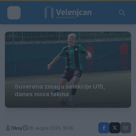
Suverena zmaga selekcije U15,
danes nova tekma
l3ksy
26. avgust 2020, 10:28