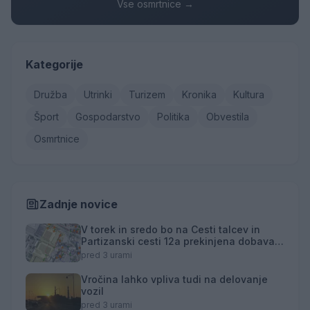
Vse osmrtnice →
Kategorije
Družba
Utrinki
Turizem
Kronika
Kultura
Šport
Gospodarstvo
Politika
Obvestila
Osmrtnice
Zadnje novice
V torek in sredo bo na Cesti talcev in
Partizanski cesti 12a prekinjena dobava
toplotne energije
pred 3 urami
Vročina lahko vpliva tudi na delovanje
vozil
pred 3 urami