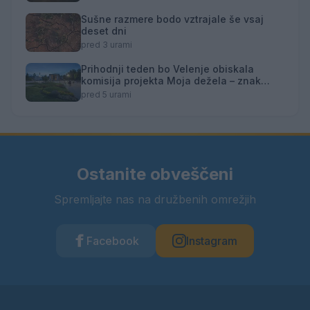
Sušne razmere bodo vztrajale še vsaj
deset dni
pred 3 urami
Prihodnji teden bo Velenje obiskala
komisija projekta Moja dežela – znak
gostoljubnosti
pred 5 urami
Ostanite obveščeni
Spremljajte nas na družbenih omrežjih
Facebook
Instagram