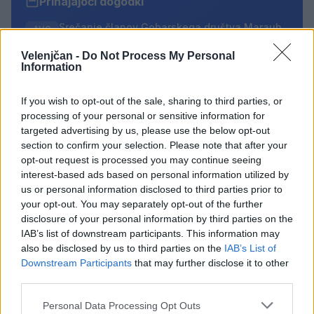
Prihajajoči dogodki
Srečanje članov Gobarskega društva Marauh
AVG
Velenje
6
18:00
Velenjčan -
Do Not Process My Personal
Information
Moč branja: Beremo pod krošnjami
AVG
6
19:00
If you wish to opt-out of the sale, sharing to third parties, or
Aktivne poletne počitnice z ustvarjalci Studia
AVG
processing of your personal or sensitive information for
Spin
6
targeted advertising by us, please use the below opt-out
08:00
section to confirm your selection. Please note that after your
Pesem kita grbavca
AVG
opt-out request is processed you may continue seeing
7
18:00
interest-based ads based on personal information utilized by
us or personal information disclosed to third parties prior to
your opt-out. You may separately opt-out of the further
Vsi dogodki →
disclosure of your personal information by third parties on the
IAB’s list of downstream participants. This information may
also be disclosed by us to third parties on the
IAB’s List of
Downstream Participants
that may further disclose it to other
Najbolj brano
third parties.
Pretep v gostinskem lokalu v Velenju: 46-letnik
1
moškega udaril s steklenico in ga zabodel
Personal Data Processing Opt Outs