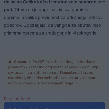
da so na Češko kočo trenutno zelo nevarne vse
poti.
Obvezna je popolna zimska gorniška
oprema in velika previdnost zaradi snega, zdrsov,
podorov. Opozarjajo, da verigice za obutev niso
primerna oprema za sredogorje in visokogorje.
Opozorilo:
Po 297. členu Kazenskega zakonika je
posameznik kazensko odgovoren za javno spodbujanje
sovraštva, nasilja ali nestrpnosti. Komentarji z žaljivimi,
rasističnimi, diskriminatornimi ali nezakonitimi vsebinami
bodo odstranjeni.
Pravila komentiranja →
Failed to fetch