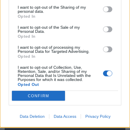
(VIDEO) "Mislil sem, da je konec": Lastnik
2
I want to opt-out of the Sharing of my
velenjske picerije o padcu s padalom na
personal data.
Hrvaškem
Opted In
Dopustniška drama: Policija pričakala letalo s
3
Korošico po pristanku
I want to opt-out of the Sale of my
Na Šaleški cesti v Velenju občanka poškodovala
Personal Data.
4
tri vozila
Opted In
Prijava pogrešanja razkrila tragedijo: V hiši našli
5
I want to opt-out of processing my
mrtvega 76-letnika
Personal Data for Targeted Advertising.
Opted In
I want to opt-out of Collection, Use,
Retention, Sale, and/or Sharing of my
Osmrtnice
Personal Data that Is Unrelated with the
Purposes for which it was collected.
Opted Out
Ivana Mernik
Franc Penšek
CONFIRM
Maksi Podlesnik
Stanislava Arlič
Data Deletion
Data Access
Privacy Policy
Elica Vačun