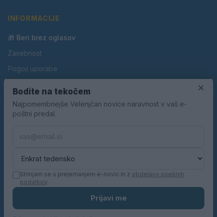
INFORMACIJE
🎁 Beri brez oglasov
Zasebnost
Pogoji uporabe
×
Piškotki
Bodite na tekočem
Oglaševanje
Najpomembnejše Velenjčan novice naravnost v vaš e-
poštni predal.
Kontakt
Pravila nagradnih iger
Pravila volilne kampanje
Strinjam se s prejemanjem e-novic in z
obdelavo osebnih
podatkov
.
© 2026 Velenjčan. Vse pravice pridržane.
Prijavi me
KN MEDIA d.o.o.