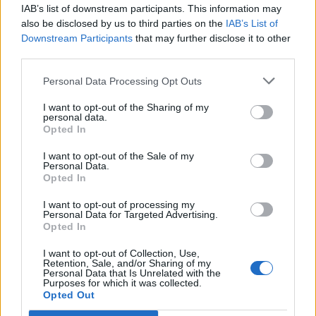
IAB’s list of downstream participants. This information may
vozil
also be disclosed by us to third parties on the
IAB’s List of
6. avgust 2026
Downstream Participants
that may further disclose it to other
third parties.
Sušne razmere bodo vztrajale še vsaj
Personal Data Processing Opt Outs
deset dni
I want to opt-out of the Sharing of my
6. avgust 2026
personal data.
Opted In
I want to opt-out of the Sale of my
Prihodnji teden bo Velenje obiskala
Personal Data.
Opted In
komisija projekta Moja dežela – znak
gostoljubnosti
6. avgust 2026
I want to opt-out of processing my
Personal Data for Targeted Advertising.
Opted In
Ob povečanem številu podtaknjenih
I want to opt-out of Collection, Use,
Retention, Sale, and/or Sharing of my
požarov pozivi občanom k takojšnjemu
Personal Data that Is Unrelated with the
obveščanju policije
6. avgust 2026
Purposes for which it was collected.
Opted Out