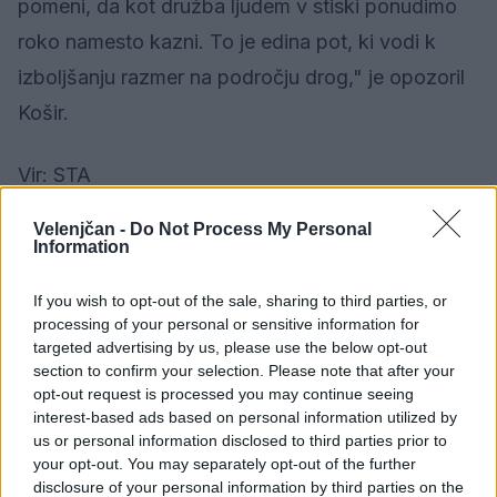
pomeni, da kot družba ljudem v stiski ponudimo
roko namesto kazni. To je edina pot, ki vodi k
izboljšanju razmer na področju drog," je opozoril
Košir.
Vir: STA
Velenjčan -
Do Not Process My Personal
Information
Družba
KATEGORIJE
If you wish to opt-out of the sale, sharing to third parties, or
processing of your personal or sensitive information for
targeted advertising by us, please use the below opt-out
section to confirm your selection. Please note that after your
Sorodno
opt-out request is processed you may continue seeing
Več iz kategorije Družba
interest-based ads based on personal information utilized by
us or personal information disclosed to third parties prior to
your opt-out. You may separately opt-out of the further
disclosure of your personal information by third parties on the
Vročina lahko vpliva tudi na delovanje