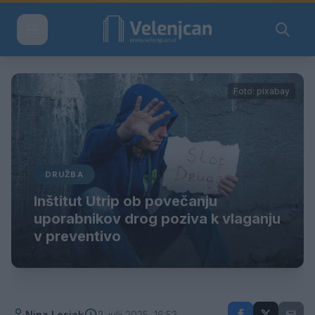
Foto: pixabay
DRUŽBA
Inštitut Utrip ob povečanju
uporabnikov drog poziva k vlaganju
v preventivo
Nina Lesjak
2. julij 2025, 16:53