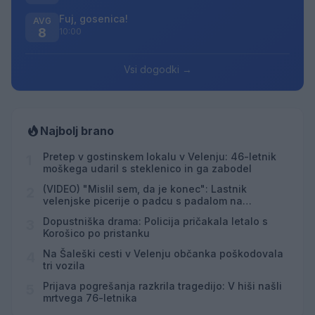
Fuj, gosenica!
AVG
8
10:00
Vsi dogodki →
Najbolj brano
Pretep v gostinskem lokalu v Velenju: 46-letnik
1
moškega udaril s steklenico in ga zabodel
(VIDEO) "Mislil sem, da je konec": Lastnik
2
velenjske picerije o padcu s padalom na
Hrvaškem
Dopustniška drama: Policija pričakala letalo s
3
Korošico po pristanku
Na Šaleški cesti v Velenju občanka poškodovala
4
tri vozila
Prijava pogrešanja razkrila tragedijo: V hiši našli
5
mrtvega 76-letnika