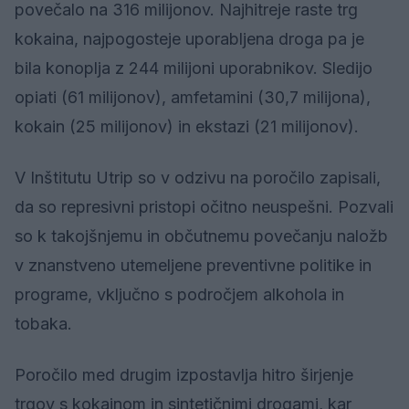
povečalo na 316 milijonov. Najhitreje raste trg
kokaina, najpogosteje uporabljena droga pa je
bila konoplja z 244 milijoni uporabnikov. Sledijo
opiati (61 milijonov), amfetamini (30,7 milijona),
kokain (25 milijonov) in ekstazi (21 milijonov).
V Inštitutu Utrip so v odzivu na poročilo zapisali,
da so represivni pristopi očitno neuspešni. Pozvali
so k takojšnjemu in občutnemu povečanju naložb
v znanstveno utemeljene preventivne politike in
programe, vključno s področjem alkohola in
tobaka.
Poročilo med drugim izpostavlja hitro širjenje
trgov s kokainom in sintetičnimi drogami, kar