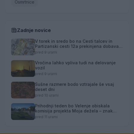
Osmrtnice
Zadnje novice
V torek in sredo bo na Cesti talcev in
Partizanski cesti 12a prekinjena dobava
toplotne energije
pred 9 urami
Vročina lahko vpliva tudi na delovanje
vozil
pred 9 urami
Sušne razmere bodo vztrajale še vsaj
deset dni
pred 10 urami
Prihodnji teden bo Velenje obiskala
komisija projekta Moja dežela – znak
gostoljubnosti
pred 11 urami