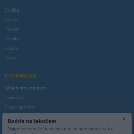
Družba
Utrinki
Turizem
Kronika
Kultura
Šport
INFORMACIJE
🎁 Beri brez oglasov
Zasebnost
Pogoji uporabe
×
Piškotki
Bodite na tekočem
Oglaševanje
Najpomembnejše Velenjčan novice naravnost v vaš e-