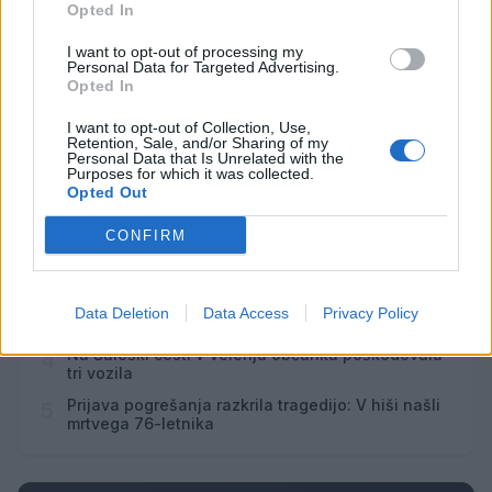
10
09:00
Opted In
I want to opt-out of processing my
Vsi dogodki →
Personal Data for Targeted Advertising.
Opted In
I want to opt-out of Collection, Use,
Retention, Sale, and/or Sharing of my
Personal Data that Is Unrelated with the
Najbolj brano
Purposes for which it was collected.
Opted Out
Pretep v gostinskem lokalu v Velenju: 46-letnik
1
moškega udaril s steklenico in ga zabodel
CONFIRM
(VIDEO) "Mislil sem, da je konec": Lastnik
2
velenjske picerije o padcu s padalom na
Hrvaškem
Dopustniška drama: Policija pričakala letalo s
3
Data Deletion
Data Access
Privacy Policy
Korošico po pristanku
Na Šaleški cesti v Velenju občanka poškodovala
4
tri vozila
Prijava pogrešanja razkrila tragedijo: V hiši našli
5
mrtvega 76-letnika