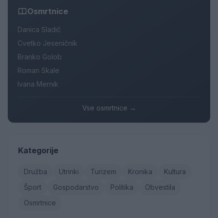
Osmrtnice
Danica Sladič
Cvetko Jeseničnik
Branko Golob
Roman Skale
Ivana Mernik
Vse osmrtnice →
Kategorije
Družba
Utrinki
Turizem
Kronika
Kultura
Šport
Gospodarstvo
Politika
Obvestila
Osmrtnice