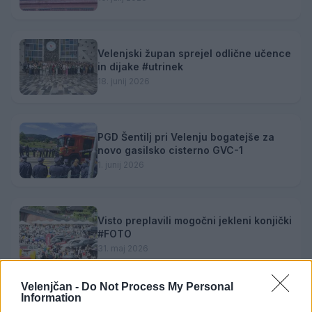
Velenjski župan sprejel odlične učence
in dijake #utrinek
18. junij 2026
PGD Šentilj pri Velenju bogatejše za
novo gasilsko cisterno GVC-1
1. junij 2026
Visto preplavili mogočni jekleni konjički
#FOTO
31. maj 2026
Velenjčan -
Do Not Process My Personal
Information