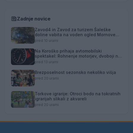
Zadnje novice
Zavod4 in Zavod za turizem Šaleške
doline vabita na voden ogled Mornove
zijalke
pred 10 urami
Na Koroško prihaja avtomobilski
spektakel: Rohnenje motorjev, dvoboji na
progah in atraktivni Car Meet
pred 13 urami
Brezposelnost sezonsko nekoliko višja
pred 20 urami
Torkove igrarije: Otroci bodo na tokratnih
igrarijah slikali z akvareli
pred 20 urami