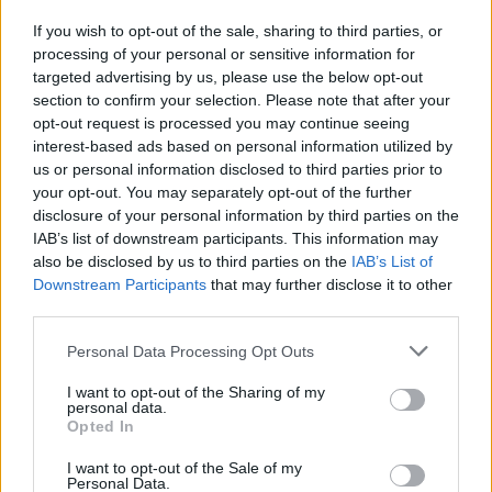
If you wish to opt-out of the sale, sharing to third parties, or
Opozorilo:
Po 297. členu Kazenskega zakonika je
processing of your personal or sensitive information for
posameznik kazensko odgovoren za javno spodbujanje
targeted advertising by us, please use the below opt-out
sovraštva, nasilja ali nestrpnosti. Komentarji z žaljivimi,
section to confirm your selection. Please note that after your
rasističnimi, diskriminatornimi ali nezakonitimi vsebinami
opt-out request is processed you may continue seeing
bodo odstranjeni.
Pravila komentiranja →
interest-based ads based on personal information utilized by
us or personal information disclosed to third parties prior to
your opt-out. You may separately opt-out of the further
Failed to fetch
disclosure of your personal information by third parties on the
IAB’s list of downstream participants. This information may
Prihajajoči dogodki
also be disclosed by us to third parties on the
IAB’s List of
Downstream Participants
that may further disclose it to other
Odiseja
AVG
third parties.
9
19:00
Personal Data Processing Opt Outs
Obišči Vilo Čira-Čara
AVG
9
10:00
I want to opt-out of the Sharing of my
personal data.
Tačke na patrulji: Dino-film
AVG
Opted In
9
16:00
I want to opt-out of the Sale of my
Minute za šah z Nejcem
Personal Data.
AVG