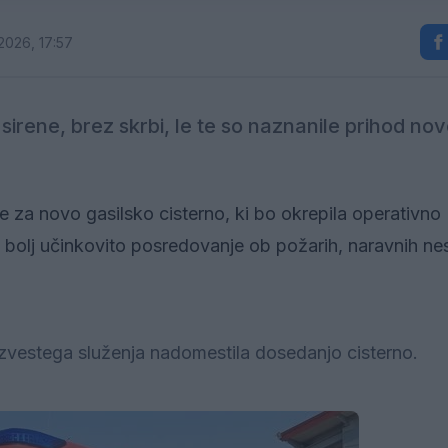
 2026, 17:57
e sirene, brez skrbi, le te so naznanile prihod no
še za novo gasilsko cisterno, ki bo okrepila operativno
in bolj učinkovito posredovanje ob požarih, naravnih ne
 zvestega služenja nadomestila dosedanjo cisterno.