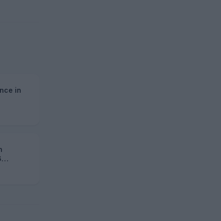
nce in
n
6