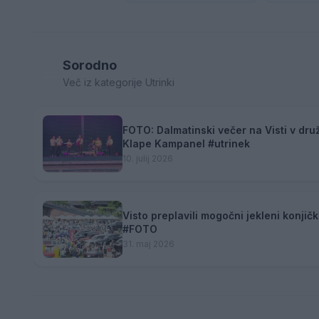
Sorodno
Več iz kategorije Utrinki
FOTO: Dalmatinski večer na Visti v dru
Klape Kampanel #utrinek
10. julij 2026
Visto preplavili mogočni jekleni konjičk
#FOTO
31. maj 2026