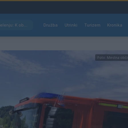
Kam čez vikend v Velenju: K obisku vabi Poletni bolšji sejem
Družba
Utrinki
Turizem
Kronika
Foto: Mestna obči