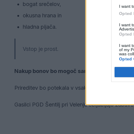
bogat srečelov,
I want t
Opted 
okusna hrana in
I want 
hladna pijača.
Advertis
Opted 
I want t
Vstop je prost.
of my P
was col
Opted 
Nakup bonov bo mogoč samo z gotovino.
Prireditev bo potekala v vsakem vremenu pod šo
Gasilci PGD Šentilj pri Velenju obljubljajo zabavo 