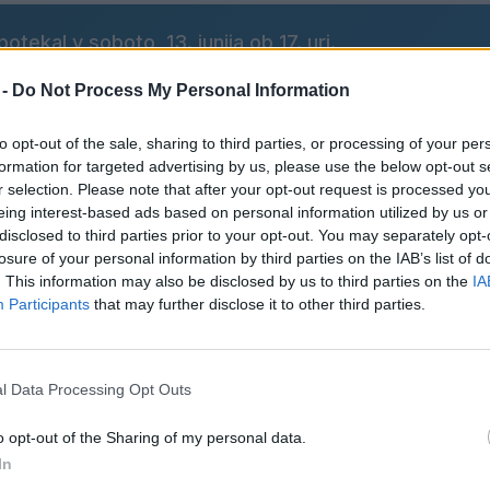
ekal v soboto, 13. junija ob 17. uri.
 -
Do Not Process My Personal Information
na svečan prevzem nove gasilske cisterne. Dogodek se bo
to opt-out of the sale, sharing to third parties, or processing of your per
pihalnega orkestra Premogovnika Velenje.
formation for targeted advertising by us, please use the below opt-out s
r selection. Please note that after your opt-out request is processed y
eing interest-based ads based on personal information utilized by us or
a, za dobro voljo in prijetno vzdušje pa bodo poskrbel
disclosed to third parties prior to your opt-out. You may separately opt-
losure of your personal information by third parties on the IAB’s list of
. This information may also be disclosed by us to third parties on the
IA
Participants
that may further disclose it to other third parties.
Preizku
l Data Processing Opt Outs
o opt-out of the Sharing of my personal data.
In