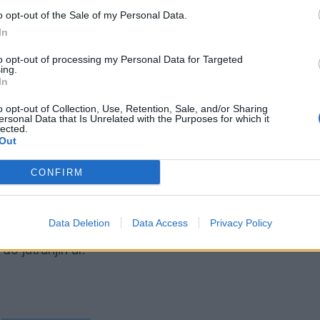
o opt-out of the Sale of my Personal Data.
In
to opt-out of processing my Personal Data for Targeted
ing.
In
o opt-out of Collection, Use, Retention, Sale, and/or Sharing
ersonal Data that Is Unrelated with the Purposes for which it
lected.
Out
CONFIRM
torom na parkirišču Športnega parka Šentilj.
Data Deletion
Data Access
Privacy Policy
do jutranjih ur.