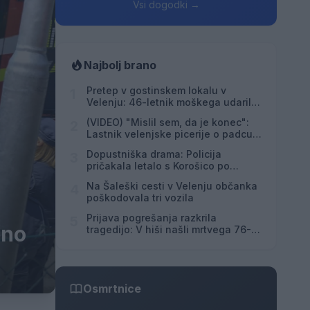
Vsi dogodki →
Najbolj brano
Pretep v gostinskem lokalu v
1
Velenju: 46-letnik moškega udaril s
steklenico in ga zabodel
(VIDEO) "Mislil sem, da je konec":
2
Lastnik velenjske picerije o padcu s
padalom na Hrvaškem
Dopustniška drama: Policija
3
pričakala letalo s Korošico po
pristanku
Na Šaleški cesti v Velenju občanka
4
poškodovala tri vozila
Prijava pogrešanja razkrila
5
rno
tragedijo: V hiši našli mrtvega 76-
letnika
Osmrtnice