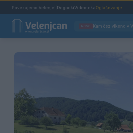
Povezujemo Velenje!
|
Dogodki
Videoteka
Oglaševanje
NOVO