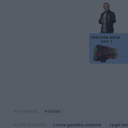
Utrinki
KATEGORIJE
nova gasilska cisterna
pgd šent
KLJUČNE BESEDE