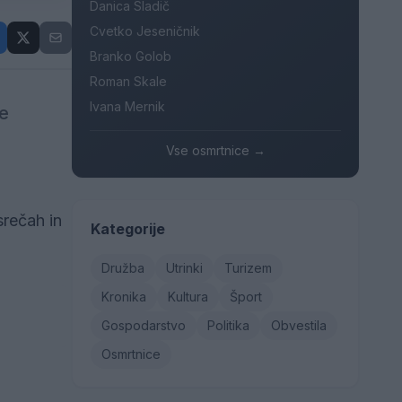
Danica Sladič
Cvetko Jeseničnik
Branko Golob
Roman Skale
Ivana Mernik
ve
Vse osmrtnice →
srečah in
Kategorije
Družba
Utrinki
Turizem
Kronika
Kultura
Šport
Gospodarstvo
Politika
Obvestila
Osmrtnice