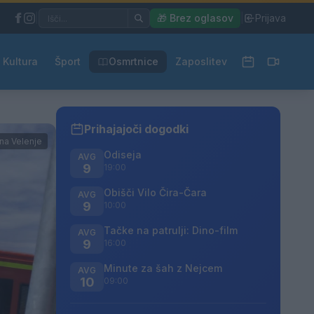
|
🎁 Brez oglasov
|
Prijava
Kultura
Šport
Osmrtnice
Zaposlitev
Prihajajoči dogodki
na Velenje
Odiseja
AVG
9
19:00
Obišči Vilo Čira-Čara
AVG
9
10:00
Tačke na patrulji: Dino-film
AVG
9
16:00
Minute za šah z Nejcem
AVG
10
09:00