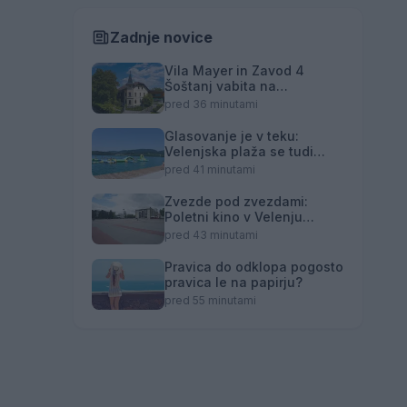
Zadnje novice
Vila Mayer in Zavod 4
Šoštanj vabita na
dvodnevno delavnico
pred 36 minutami
mozaika pod mentorstvom
Mojce Marije Černivšek
Glasovanje je v teku:
Velenjska plaža se tudi
letos poteguje za naziv Naj
pred 41 minutami
kopališče
Zvezde pod zvezdami:
Poletni kino v Velenju
prinaša komično dramo
pred 43 minutami
"Babičin vnuk"
Pravica do odklopa pogosto
pravica le na papirju?
pred 55 minutami