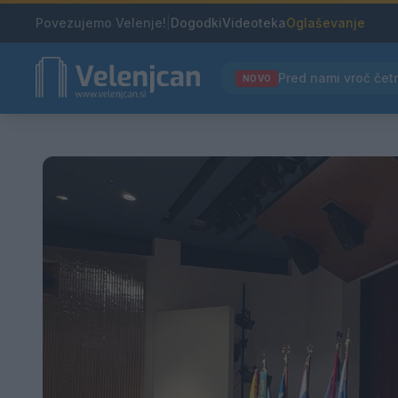
Povezujemo Velenje!
|
Dogodki
Videoteka
Oglaševanje
NOVO