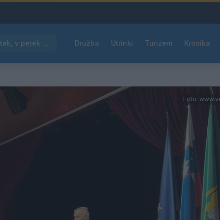
Pred nami vroč četrtek, v petek osvežitev
Družba
Utrinki
Turizem
Kronika
Foto: www.ve