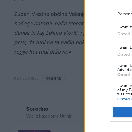
Župan Mestne občine Velenje
Peter Dermol
je 
Persona
našega naroda, naše identitete, po drugi stran
I want t
danes in kaj želimo storiti v prihodnje. Ni nakl
Opted 
prav, da tudi na ta način pokažemo medsebojno 
I want t
regije kot tudi države.«
Opted 
I want 
Advertis
Opted 
Utrinki
KATEGORIJE
I want t
of my P
was col
Opted 
Sorodno
Več iz kategorije Utrinki