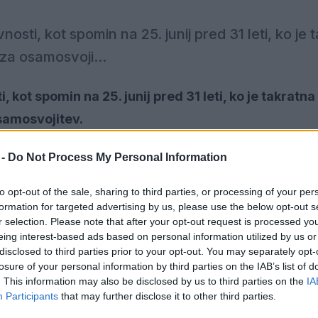
sti, kot spomin na 25. junij pred 31 leti, ko je 
za osamosvoji...
kot spomin na 25. junij pred 31 leti, ko je takratna
samosvojitev.
 -
Do Not Process My Personal Information
 potekala osrednja občinska slovesnost ob dnevu državn
 infrastrukturo
mag. Bojan Kumer
. Kulturni program je 
to opt-out of the sale, sharing to third parties, or processing of your per
formation for targeted advertising by us, please use the below opt-out s
r selection. Please note that after your opt-out request is processed y
eing interest-based ads based on personal information utilized by us or
l veselje nad povabilom velenjskega župana,
»vedno se r
disclosed to third parties prior to your opt-out. You may separately opt-
edvsem Velenjčankam in Velenjčanom rad sporočil, d
losure of your personal information by third parties on the IAB’s list of
. This information may also be disclosed by us to third parties on the
IA
o spoštovati načelo pravičnosti in odpirati upanja z n
Participants
that may further disclose it to other third parties.
 da bi se ljudje počutili varno glede svoje prihodnosti