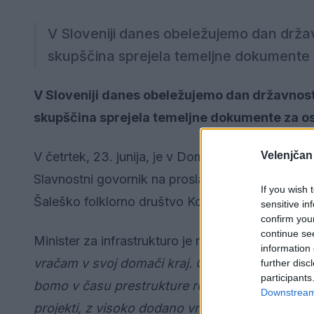
V Sloveniji danes obeležujemo dan državno
skupščina sprejela temeljne dokumente 
V Sloveniji danes obeležujemo dan državnosti, 
skupščina sprejela temeljne dokumente za o
Velenjčan
V četrtek, 23. junija, je v Domu kulture Velenje
Slavnostni govornik na proslavi je bil minister za
If you wish 
Šaleško folklorno društvo Koleda.
sensitive in
confirm you
continue se
Minister za infrastrukturo je na proslavi izrazi
information 
vračam v svoj domači kraj. Ob tem dnevu bi pr
further disc
participants
bomo v času prestrukture regije trudili dosledn
Downstream 
projekti, z visoko dodano vrednostjo. Želimo si,