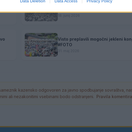
Data Deletion
Data Access
Privacy Policy
žbi
Velenjski župan sprejel odlične uče
dijake #utrinek
18. junij 2026
ovo
Visto preplavili mogočni jekleni konj
#FOTO
31. maj 2026
ameznik kazensko odgovoren za javno spodbujanje sovraštva, nasil
tornimi ali nezakonitimi vsebinami bodo odstranjeni.
Pravila komentir