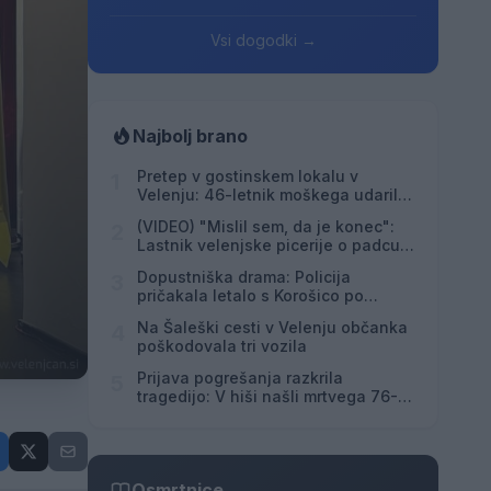
Vsi dogodki →
Najbolj brano
Pretep v gostinskem lokalu v
1
Velenju: 46-letnik moškega udaril s
steklenico in ga zabodel
(VIDEO) "Mislil sem, da je konec":
2
Lastnik velenjske picerije o padcu s
padalom na Hrvaškem
Dopustniška drama: Policija
3
pričakala letalo s Korošico po
pristanku
Na Šaleški cesti v Velenju občanka
4
poškodovala tri vozila
Prijava pogrešanja razkrila
5
tragedijo: V hiši našli mrtvega 76-
letnika
Osmrtnice