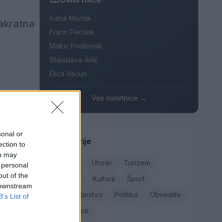
Ivana Mernik
takratna
Franc Penšek
Maksi Podlesnik
Stanislava Arlič
Elica Vačun
Vse osmrtnice →
osti.
pripravilo
sonal or
Kategorije
ection to
ou may
Družba
Utrinki
Turizem
 personal
ad
out of the
Kronika
Kultura
Šport
a se
 downstream
Gospodarstvo
Politika
Obvestila
B’s List of
ovimi
Osmrtnice
.«