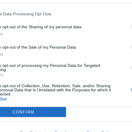
dodal:
»S praznovanjem tega dne izkazujemo spoštov
l Data Processing Opt Outs
i pa je to dobra priložnost, da pogledamo, kje pravza
o opt-out of the Sharing of my personal data.
jučje, da sem danes povabil ministra Kumra - zdelo se 
In
spoštovanje in pripravljenost na sodelovanje, tako 
o opt-out of the Sale of my Personal Data.
In
to opt-out of processing my Personal Data for Targeted
ing.
In
o opt-out of Collection, Use, Retention, Sale, and/or Sharing
ersonal Data that Is Unrelated with the Purposes for which it
lected.
Out
CONFIRM