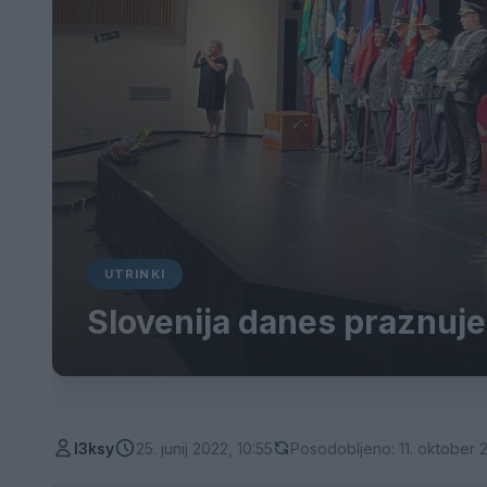
UTRINKI
Slovenija danes praznuje
l3ksy
25. junij 2022, 10:55
Posodobljeno: 11. oktober 2