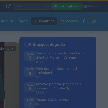
|
🎁 Brez oglasov
|
Prijava
Kultura
Šport
Osmrtnice
Zaposlitev
Prihajajoči dogodki
lenjcan.si
Srečanje članov Gobarskega
AVG
društva Marauh Velenje
6
18:00
Moč branja: Beremo pod
AVG
krošnjami
6
19:00
Aktivne poletne počitnice z
AVG
ustvarjalci Studia Spin
6
08:00
Pesem kita grbavca
AVG
7
18:00