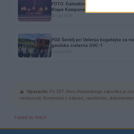
FOTO: Dalmatinski večer na Visti v dru
Klape Kampanel #utrinek
10. julij 2026
PGD Šentilj pri Velenju bogatejše za n
gasilsko cisterno GVC-1
1. junij 2026
Opozorilo:
Po 297. členu Kazenskega zakonika je pos
nestrpnosti. Komentarji z žaljivimi, rasističnimi, diskrimina
Failed to fetch