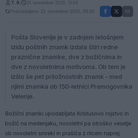
T. R.
21. november 2025, 13:03
Posodobljeno: 22. november 2025, 09:29
Pošta Slovenije je v zadnjem letošnjem
izidu poštnih znamk izdala štiri redne
praznične znamke, dve z božičnima in
dve z novoletnima motivoma. Ob tem je
izšlo še pet priložnostnih znamk - med
njimi znamka ob 150-letnici Premogovnika
Velenje.
Božični znamki upodabljata Kristusovo rojstvo in
božič na medenjaku, novoletni pa otroško veselje
ob novoletni smreki in prašiča z rilcem naprej.