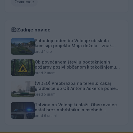
Osmrtnice
Zadnje novice
Prihodnji teden bo Velenje obiskala
komisija projekta Moja dežela – znak
gostoljubnosti
pred 1 uro
Ob povečanem številu podtaknjenih
požarov pozivi občanom k takojšnjemu
obveščanju policije
pred 2 urami
(VIDEO) Preobrazba na terenu: Zakaj
gradbišče ob OŠ Antona Aškerca pomeni
naložbo v prihodnost?
pred 5 urami
Tatvina na Velenjski plaži: Obiskovalec
ostal brez nahrbtnika in osebnih
predmetov
pred 6 urami