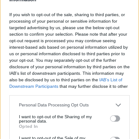
If you wish to opt-out of the sale, sharing to third parties, or
Opozorilo:
Po 297. členu Kazenskega zakonika je
processing of your personal or sensitive information for
posameznik kazensko odgovoren za javno spodbujanje
targeted advertising by us, please use the below opt-out
sovraštva, nasilja ali nestrpnosti. Komentarji z žaljivimi,
section to confirm your selection. Please note that after your
rasističnimi, diskriminatornimi ali nezakonitimi vsebinami
opt-out request is processed you may continue seeing
bodo odstranjeni.
Pravila komentiranja →
interest-based ads based on personal information utilized by
us or personal information disclosed to third parties prior to
your opt-out. You may separately opt-out of the further
Failed to fetch
disclosure of your personal information by third parties on the
IAB’s list of downstream participants. This information may
Prihajajoči dogodki
also be disclosed by us to third parties on the
IAB’s List of
Downstream Participants
that may further disclose it to other
Aktivne poletne počitnice z ustvarjalci Studia
AVG
third parties.
Spin
6
08:00
Personal Data Processing Opt Outs
Srečanje članov Gobarskega društva Marauh
AVG
Velenje
6
I want to opt-out of the Sharing of my
personal data.
18:00
Opted In
Moč branja: Beremo pod krošnjami
AVG
6
19:00
I want to opt-out of the Sale of my