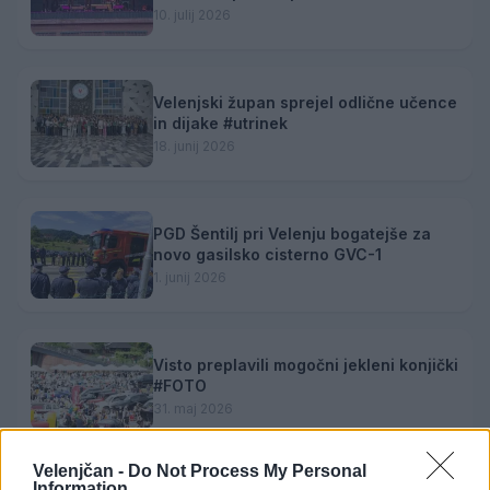
10. julij 2026
Velenjski župan sprejel odlične učence
in dijake #utrinek
18. junij 2026
PGD Šentilj pri Velenju bogatejše za
novo gasilsko cisterno GVC-1
1. junij 2026
Visto preplavili mogočni jekleni konjički
#FOTO
31. maj 2026
Velenjčan -
Do Not Process My Personal
Information