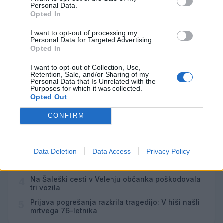
Personal Data.
Večer pesmi Đorđa Balaševića
Opted In
AVG
7
20:00
I want to opt-out of processing my
Personal Data for Targeted Advertising.
Opted In
Vsi dogodki →
I want to opt-out of Collection, Use,
Retention, Sale, and/or Sharing of my
Personal Data that Is Unrelated with the
Purposes for which it was collected.
Najbolj brano
Opted Out
Pretep v gostinskem lokalu v Velenju: 46-letnik
1
CONFIRM
moškega udaril s steklenico in ga zabodel
(VIDEO) "Mislil sem, da je konec": Lastnik
2
velenjske picerije o padcu s padalom na
Hrvaškem
Data Deletion
Data Access
Privacy Policy
Dopustniška drama: Policija pričakala letalo s
3
Korošico po pristanku
Na Šaleški cesti v Velenju občanka poškodovala
4
tri vozila
Prijava pogrešanja razkrila tragedijo: V hiši našli
5
mrtvega 76-letnika