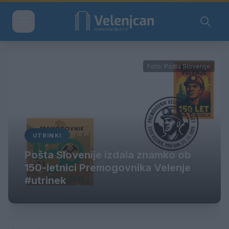
Foto: Pošta Slovenije
UTRINKI
Pošta Slovenije izdala znamko ob
150-letnici Premogovnika Velenje
#utrinek