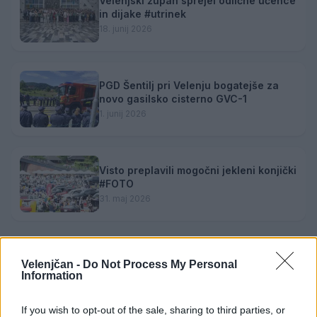
Velenjski župan sprejel odlične učence
in dijake #utrinek
18. junij 2026
PGD Šentilj pri Velenju bogatejše za
novo gasilsko cisterno GVC-1
1. junij 2026
Visto preplavili mogočni jekleni konjički
#FOTO
31. maj 2026
Velenjčan -
Do Not Process My Personal
Information
Opozorilo:
Po 297. členu Kazenskega zakonika je
posameznik kazensko odgovoren za javno spodbujanje
If you wish to opt-out of the sale, sharing to third parties, or