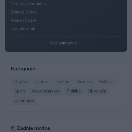
Cvetko Jeseničnik
Branko Golob
Roman Skale
Ivana Mernik
Vse osmrtnice →
Kategorije
Družba
Utrinki
Turizem
Kronika
Kultura
Šport
Gospodarstvo
Politika
Obvestila
Osmrtnice
Zadnje novice