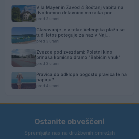
Vila Mayer in Zavod 4 Šoštanj vabita na
dvodnevno delavnico mozaika pod
mentorstvom Mojce Marije Černivšek
pred 3 urami
Glasovanje je v teku: Velenjska plaža se
tudi letos poteguje za naziv Naj
kopališče
pred 3 urami
Zvezde pod zvezdami: Poletni kino
prinaša komično dramo "Babičin vnuk"
pred 3 urami
Pravica do odklopa pogosto pravica le na
papirju?
pred 4 urami
Ostanite obveščeni
Spremljajte nas na družbenih omrežjih