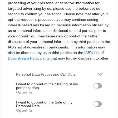
sovraštva, nasilja ali nestrpnosti. Komentarji z žaljivimi,
processing of your personal or sensitive information for
rasističnimi, diskriminatornimi ali nezakonitimi vsebinami
targeted advertising by us, please use the below opt-out
section to confirm your selection. Please note that after your
bodo odstranjeni.
Pravila komentiranja →
opt-out request is processed you may continue seeing
interest-based ads based on personal information utilized by
us or personal information disclosed to third parties prior to
Failed to fetch
your opt-out. You may separately opt-out of the further
disclosure of your personal information by third parties on the
Prihajajoči dogodki
IAB’s list of downstream participants. This information may
Odiseja
also be disclosed by us to third parties on the
IAB’s List of
AVG
9
19:00
Downstream Participants
that may further disclose it to other
third parties.
Obišči Vilo Čira-Čara
AVG
9
10:00
Personal Data Processing Opt Outs
Tačke na patrulji: Dino-film
AVG
I want to opt-out of the Sharing of my
9
16:00
personal data.
Opted In
Minute za šah z Nejcem
AVG
10
09:00
I want to opt-out of the Sale of my
Personal Data.
Opted In
Vsi dogodki →