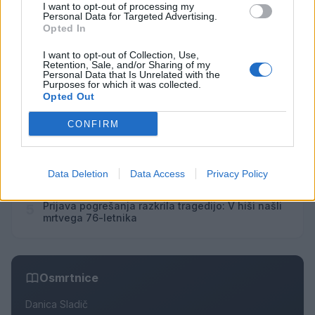
I want to opt-out of processing my
Personal Data for Targeted Advertising.
Opted In
Najbolj brano
I want to opt-out of Collection, Use,
Retention, Sale, and/or Sharing of my
Personal Data that Is Unrelated with the
Pretep v gostinskem lokalu v Velenju: 46-letnik
1
Purposes for which it was collected.
moškega udaril s steklenico in ga zabodel
Opted Out
(VIDEO) "Mislil sem, da je konec": Lastnik
2
velenjske picerije o padcu s padalom na
CONFIRM
Hrvaškem
Dopustniška drama: Policija pričakala letalo s
3
Korošico po pristanku
Na Šaleški cesti v Velenju občanka poškodovala
Data Deletion
Data Access
Privacy Policy
4
tri vozila
Prijava pogrešanja razkrila tragedijo: V hiši našli
5
mrtvega 76-letnika
Osmrtnice
Danica Sladič