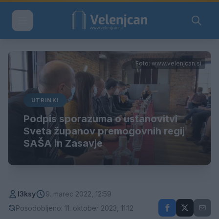
Foto: www.velenjcan.si
UTRINKI
Podpis sporazuma o ustanovitvi
Sveta županov premogovnih regij
SAŠA in Zasavje
l3ksy
9. marec 2022, 12:59
Posodobljeno: 11. oktober 2023, 11:12