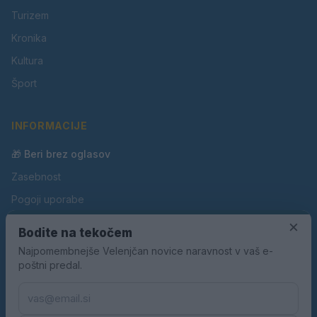
Turizem
Kronika
Kultura
Šport
INFORMACIJE
🎁 Beri brez oglasov
Zasebnost
Pogoji uporabe
×
Piškotki
Bodite na tekočem
Oglaševanje
Najpomembnejše Velenjčan novice naravnost v vaš e-
poštni predal.
Kontakt
Pravila nagradnih iger
Pravila volilne kampanje