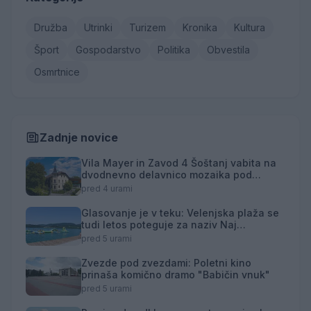
Družba
Utrinki
Turizem
Kronika
Kultura
Šport
Gospodarstvo
Politika
Obvestila
Osmrtnice
Zadnje novice
Vila Mayer in Zavod 4 Šoštanj vabita na
dvodnevno delavnico mozaika pod
mentorstvom Mojce Marije Černivšek
pred 4 urami
Glasovanje je v teku: Velenjska plaža se
tudi letos poteguje za naziv Naj
kopališče
pred 5 urami
Zvezde pod zvezdami: Poletni kino
prinaša komično dramo "Babičin vnuk"
pred 5 urami