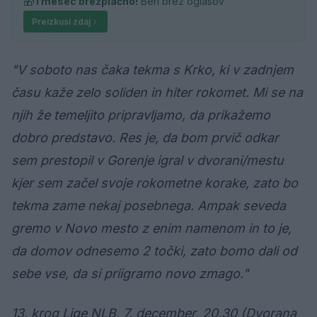
🎁
1 mesec brezplačno!
Beri brez oglasov
Preizkusi zdaj
"V soboto nas čaka tekma s Krko, ki v zadnjem
času kaže zelo soliden in hiter rokomet. Mi se na
njih že temeljito pripravljamo, da prikažemo
dobro predstavo. Res je, da bom prvič odkar
sem prestopil v Gorenje igral v dvorani/mestu
kjer sem začel svoje rokometne korake, zato bo
tekma zame nekaj posebnega. Ampak seveda
gremo v Novo mesto z enim namenom in to je,
da domov odnesemo 2 točki, zato bomo dali od
sebe vse, da si priigramo novo zmago."
13. krog Lige NLB, 7. december, 20.30 (Dvorana