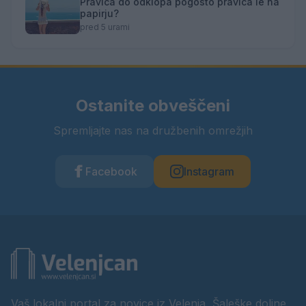
Pravica do odklopa pogosto pravica le na
papirju?
pred 5 urami
Ostanite obveščeni
Spremljajte nas na družbenih omrežjih
Facebook
Instagram
Vaš lokalni portal za novice iz Velenja, Šaleške doline