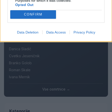
Purposes for which it was collected.
Na Šaleški cesti v Velenju občanka poškodovala
4
Opted Out
tri vozila
Prijava pogrešanja razkrila tragedijo: V hiši našli
5
CONFIRM
mrtvega 76-letnika
Data Deletion
Data Access
Privacy Policy
Osmrtnice
Danica Sladič
Cvetko Jeseničnik
Branko Golob
Roman Skale
Ivana Mernik
Vse osmrtnice →
Kategorije