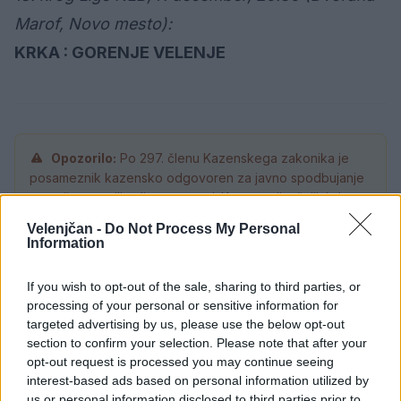
Marof, Novo mesto):
KRKA : GORENJE VELENJE
Opozorilo:
Po 297. členu Kazenskega zakonika je
posameznik kazensko odgovoren za javno spodbujanje
sovraštva, nasilja ali nestrpnosti. Komentarji z žaljivimi,
rasističnimi, diskriminatornimi ali nezakonitimi vsebinami
Velenjčan -
Do Not Process My Personal
bodo odstranjeni.
Pravila komentiranja →
Information
If you wish to opt-out of the sale, sharing to third parties, or
Failed to fetch
processing of your personal or sensitive information for
targeted advertising by us, please use the below opt-out
Prihajajoči dogodki
section to confirm your selection. Please note that after your
opt-out request is processed you may continue seeing
Odiseja
AVG
interest-based ads based on personal information utilized by
9
19:00
us or personal information disclosed to third parties prior to