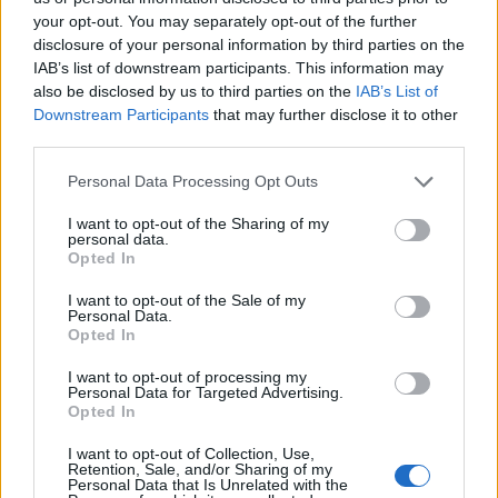
Obišči Vilo Čira-Čara
your opt-out. You may separately opt-out of the further
AVG
9
10:00
disclosure of your personal information by third parties on the
IAB’s list of downstream participants. This information may
Tačke na patrulji: Dino-film
AVG
also be disclosed by us to third parties on the
IAB’s List of
9
16:00
Downstream Participants
that may further disclose it to other
Minute za šah z Nejcem
third parties.
AVG
10
09:00
Personal Data Processing Opt Outs
Vsi dogodki →
I want to opt-out of the Sharing of my
personal data.
Opted In
I want to opt-out of the Sale of my
Najbolj brano
Personal Data.
Opted In
Pretep v gostinskem lokalu v Velenju: 46-letnik
1
moškega udaril s steklenico in ga zabodel
I want to opt-out of processing my
Personal Data for Targeted Advertising.
(VIDEO) "Mislil sem, da je konec": Lastnik
2
Opted In
velenjske picerije o padcu s padalom na
Hrvaškem
I want to opt-out of Collection, Use,
Dopustniška drama: Policija pričakala letalo s
3
Retention, Sale, and/or Sharing of my
Korošico po pristanku
Personal Data that Is Unrelated with the