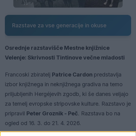
Razstave za vse generacije in okuse
Osrednje razstavišče Mestne knjižnice
Velenje: Skrivnosti Tintinove večne mladosti
Francoski zbiratelj
Patrice Cardon
predstavlja
izbor knjižnega in neknjižnega gradiva na temo
priljubljenih Hergéjevih zgodb, ki še danes veljajo
za temelj evropske stripovske kulture. Razstavo je
pripravil
Peter Groznik - Peč
. Razstava bo na
ogled od 16. 3. do 21. 4. 2026.