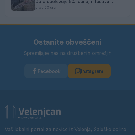
Gora obeležuje 50. jubilejni festival
narodno-zabavne glasbe
pred 20 urami
Ostanite obveščeni
Spremljajte nas na družbenih omrežjih
Facebook
Instagram
Vaš lokalni portal za novice iz Velenja, Šaleške doline