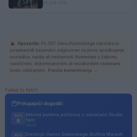
26. junij 2026
Opozorilo:
Po 297. členu Kazenskega zakonika je
posameznik kazensko odgovoren za javno spodbujanje
sovraštva, nasilja ali nestrpnosti. Komentarji z žaljivimi,
rasističnimi, diskriminatornimi ali nezakonitimi vsebinami
bodo odstranjeni.
Pravila komentiranja →
Failed to fetch
Prihajajoči dogodki
Aktivne poletne počitnice z ustvarjalci Studia
AVG
Spin
6
08:00
Srečanje članov Gobarskega društva Marauh
AVG