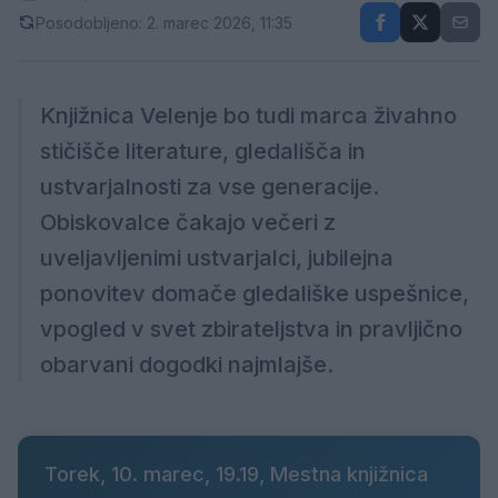
Posodobljeno: 2. marec 2026, 11:35
Knjižnica Velenje bo tudi marca živahno
stičišče literature, gledališča in
ustvarjalnosti za vse generacije.
Obiskovalce čakajo večeri z
uveljavljenimi ustvarjalci, jubilejna
ponovitev domače gledališke uspešnice,
vpogled v svet zbirateljstva in pravljično
obarvani dogodki najmlajše.
Torek, 10. marec, 19.19, Mestna knjižnica