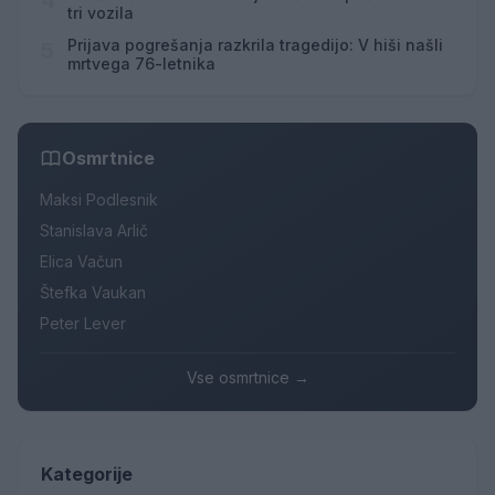
4
tri vozila
Prijava pogrešanja razkrila tragedijo: V hiši našli
5
mrtvega 76-letnika
Osmrtnice
Maksi Podlesnik
Stanislava Arlič
Elica Vačun
Štefka Vaukan
Peter Lever
Vse osmrtnice →
Kategorije