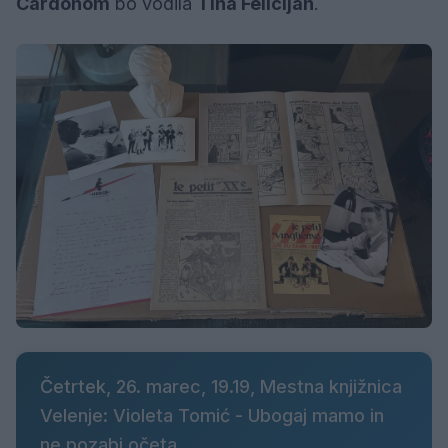
Cardonom
bo vodila
Tina Felicijan
.
Četrtek, 26. marec, 19.19, Mestna knjižnica
Velenje: Violeta Tomić - Ubogaj mamo in
ne pozabi očeta