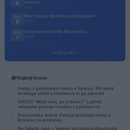
Velenje
6
18:00
Moč branja: Beremo pod krošnjami
AVG
6
19:00
Večer pesmi Đorđa Balaševića
AVG
7
20:00
Vsi dogodki →
Najbolj brano
Pretep v gostinskem lokalu v Velenju: 46-letnik
1
moškega udaril s steklenico in ga zabodel
(VIDEO) "Mislil sem, da je konec": Lastnik
2
velenjske picerije o padcu s padalom na
Hrvaškem
Dopustniška drama: Policija pričakala letalo s
3
Korošico po pristanku
Na Šaleški cesti v Velenju občanka poškodovala