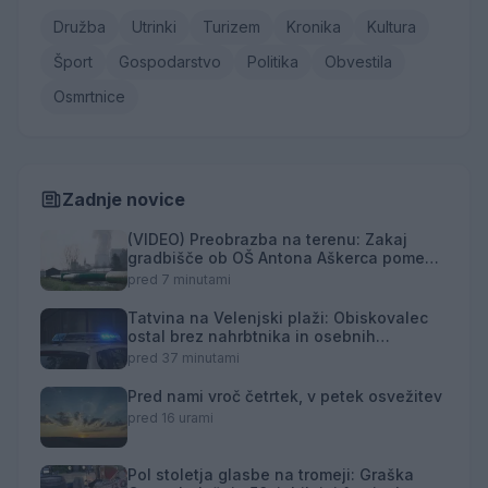
Družba
Utrinki
Turizem
Kronika
Kultura
Šport
Gospodarstvo
Politika
Obvestila
Osmrtnice
Zadnje novice
(VIDEO) Preobrazba na terenu: Zakaj
gradbišče ob OŠ Antona Aškerca pomeni
naložbo v prihodnost?
pred 7 minutami
Tatvina na Velenjski plaži: Obiskovalec
ostal brez nahrbtnika in osebnih
predmetov
pred 37 minutami
Pred nami vroč četrtek, v petek osvežitev
pred 16 urami
Pol stoletja glasbe na tromeji: Graška