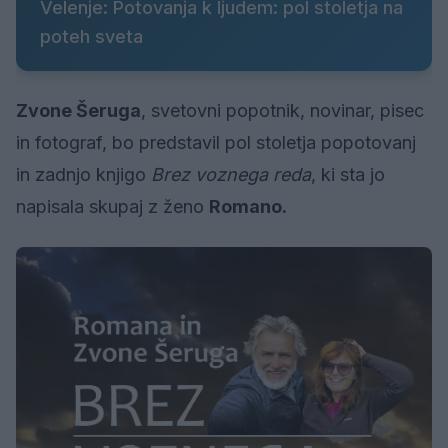
Velenje: Potovanja k ljudem: pol stoletja na
poteh sveta
Zvone Šeruga
, svetovni popotnik, novinar, pisec
in fotograf, bo predstavil pol stoletja popotovanj
in zadnjo knjigo
Brez voznega reda
, ki sta jo
napisala skupaj z ženo
Romano.