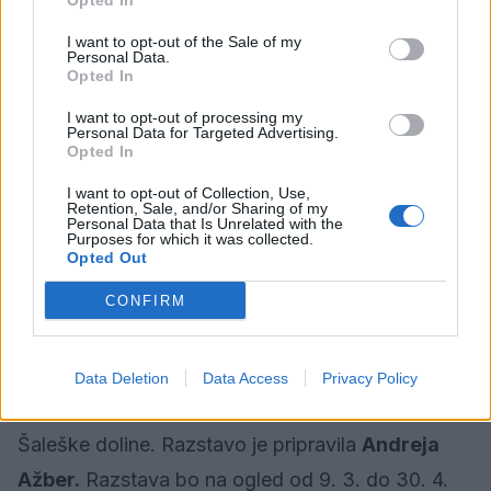
Opted In
triada otrok vseh osnovnih šol Mestne občine
Velenje. Razstava bo na ogled od 3. do 31. 3.
I want to opt-out of the Sale of my
Personal Data.
2026.
Opted In
I want to opt-out of processing my
Personal Data for Targeted Advertising.
Domoznansko razstavišče Mestne knjižnice
Opted In
Velenje: Markantne ženske iz Šaleškega
I want to opt-out of Collection, Use,
biografskega leksikona – 2. del
Retention, Sale, and/or Sharing of my
Personal Data that Is Unrelated with the
Purposes for which it was collected.
Opted Out
Druga razstava iz ciklusa Markantne ženske iz
CONFIRM
Šaleškega biografskega leksikona prikazuje
življenje in delovanje osmih markantnih žensk,
rojenih v 19. in prvih dveh desetletjih 20. stoletja,
Data Deletion
Data Access
Privacy Policy
ki so trajno zapisane v zgodovinski spomin
Šaleške doline. Razstavo je pripravila
Andreja
Ažber.
Razstava bo na ogled od 9. 3. do 30. 4.