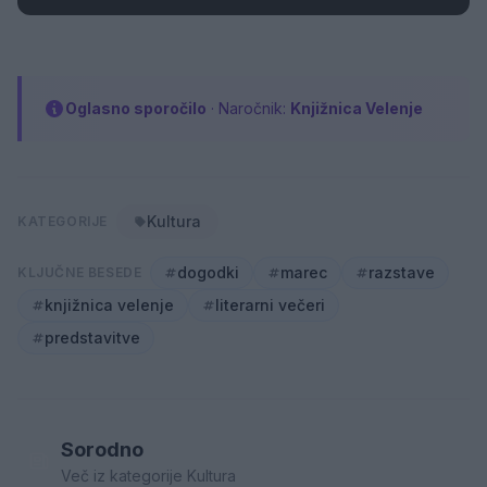
Oglasno sporočilo
· Naročnik:
Knjižnica Velenje
Kultura
KATEGORIJE
dogodki
marec
razstave
KLJUČNE BESEDE
knjižnica velenje
literarni večeri
predstavitve
Sorodno
Več iz kategorije Kultura