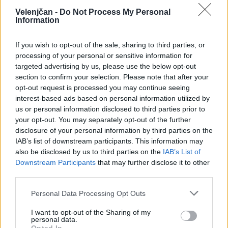
Sončna stena Mestne knjižnice Velenje:
Velenjčan -
Do Not Process My Personal
Information
Neprespane noči
If you wish to opt-out of the sale, sharing to third parties, or
Razstava Mandal Marjane Pajenk
processing of your personal or sensitive information for
targeted advertising by us, please use the below opt-out
section to confirm your selection. Please note that after your
Steklena dvojčka: Bralka meseca - Mateja
opt-out request is processed you may continue seeing
Kumer
interest-based ads based on personal information utilized by
us or personal information disclosed to third parties prior to
your opt-out. You may separately opt-out of the further
Razstavo je pripravila Stanka Ledinek.
disclosure of your personal information by third parties on the
IAB’s list of downstream participants. This information may
also be disclosed by us to third parties on the
IAB’s List of
Promenada Mestne knjižnice Velenje: Pešec v
Downstream Participants
that may further disclose it to other
prometu
third parties.
Personal Data Processing Opt Outs
Likovna razstava Sveta za preventivo in vzgojo v
I want to opt-out of the Sharing of my
cestnem prometu. Sodelujejo Vrtec Velenje in 1.
personal data.