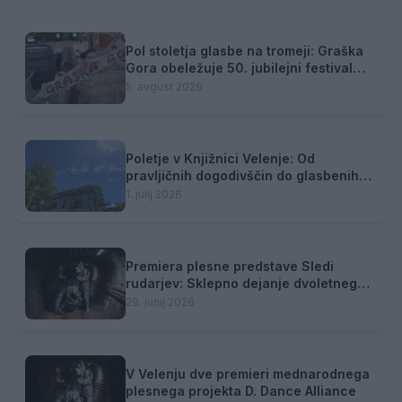
Pol stoletja glasbe na tromeji: Graška
Gora obeležuje 50. jubilejni festival
narodno-zabavne glasbe
5. avgust 2026
Poletje v Knjižnici Velenje: Od
pravljičnih dogodivščin do glasbenih
zgodb in popotniških utrinkov
1. julij 2026
Premiera plesne predstave Sledi
rudarjev: Sklepno dejanje dvoletnega
projekta
29. junij 2026
V Velenju dve premieri mednarodnega
plesnega projekta D. Dance Alliance