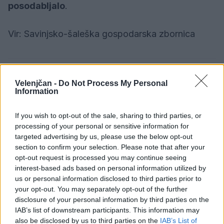
posodabljalo
.
Vir: Savinjsko-šaleška gospodarska zbornica
Gospodarstvo
KATEGORIJE
Velenjčan -
Do Not Process My Personal
Information
If you wish to opt-out of the sale, sharing to third parties, or
processing of your personal or sensitive information for
Sorodno
targeted advertising by us, please use the below opt-out
Več iz kategorije Gospodarstvo
section to confirm your selection. Please note that after your
opt-out request is processed you may continue seeing
interest-based ads based on personal information utilized by
Nepredvidena okvara Teša 6 bo
us or personal information disclosed to third parties prior to
vplivala na letošnje poslovanje
your opt-out. You may separately opt-out of the further
7. avgust 2026
disclosure of your personal information by third parties on the
IAB’s list of downstream participants. This information may
also be disclosed by us to third parties on the
IAB’s List of