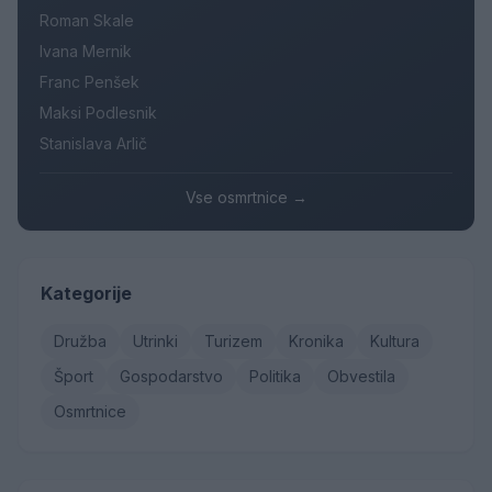
Roman Skale
Ivana Mernik
Franc Penšek
Maksi Podlesnik
Stanislava Arlič
Vse osmrtnice →
Kategorije
Družba
Utrinki
Turizem
Kronika
Kultura
Šport
Gospodarstvo
Politika
Obvestila
Osmrtnice