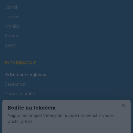
Utrinki
Turizem
Kronika
Kultura
Šport
INFORMACIJE
🎁 Beri brez oglasov
Zasebnost
Pogoji uporabe
×
Piškotki
Bodite na tekočem
Oglaševanje
Najpomembnejše Velenjčan novice naravnost v vaš e-
poštni predal.
Kontakt
Pravila nagradnih iger