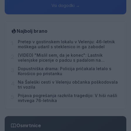
Vsi dogodki →
Najbolj brano
Pretep v gostinskem lokalu v Velenju: 46-letnik
1
moškega udaril s steklenico in ga zabodel
(VIDEO) "Mislil sem, da je konec": Lastnik
2
velenjske picerije o padcu s padalom na
Hrvaškem
Dopustniška drama: Policija pričakala letalo s
3
Korošico po pristanku
Na Šaleški cesti v Velenju občanka poškodovala
4
tri vozila
Prijava pogrešanja razkrila tragedijo: V hiši našli
5
mrtvega 76-letnika
Osmrtnice