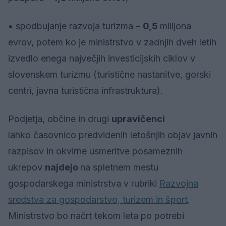
• spodbujanje razvoja turizma –
0,5
milijona
evrov, potem ko je ministrstvo v zadnjih dveh letih
izvedlo enega največjih investicijskih ciklov v
slovenskem turizmu (turistične nastanitve, gorski
centri, javna turistična infrastruktura).
Podjetja, občine in drugi
upravičenci
lahko časovnico predvidenih letošnjih objav javnih
razpisov in okvirne usmeritve posameznih
ukrepov
najdejo
na spletnem mestu
gospodarskega ministrstva v rubriki
Razvojna
sredstva za gospodarstvo, turizem in šport
.
Ministrstvo bo načrt tekom leta po potrebi