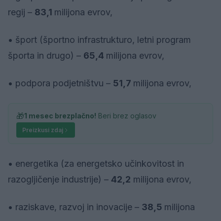
regij –
83,1
milijona evrov,
• šport (športno infrastrukturo, letni program
športa in drugo) –
65,4
milijona evrov,
• podpora podjetništvu –
51,7
milijona evrov,
🎁
1 mesec brezplačno!
Beri brez oglasov
Preizkusi zdaj
• energetika (za energetsko učinkovitost in
razogljičenje industrije) –
42,2
milijona evrov,
• raziskave, razvoj in inovacije –
38,5
milijona