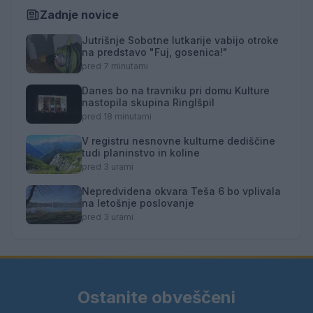
Zadnje novice
Jutrišnje Sobotne lutkarije vabijo otroke
na predstavo "Fuj, gosenica!"
pred 7 minutami
Danes bo na travniku pri domu Kulture
nastopila skupina Ringlšpil
pred 18 minutami
V registru nesnovne kulturne dediščine
tudi planinstvo in koline
pred 3 urami
Nepredvidena okvara Teša 6 bo vplivala
na letošnje poslovanje
pred 3 urami
Ostanite obveščeni