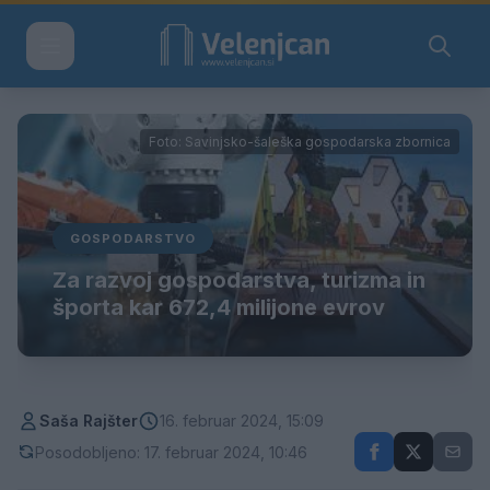
Foto: Savinjsko-šaleška gospodarska zbornica
GOSPODARSTVO
Za razvoj gospodarstva, turizma in
športa kar 672,4 milijone evrov
Saša Rajšter
16. februar 2024, 15:09
Posodobljeno: 17. februar 2024, 10:46