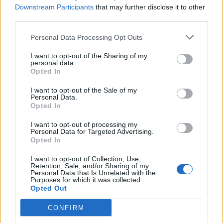
Downstream Participants
that may further disclose it to other
Poletje v Knjižnici Velenje: od branja
third parties.
pod krošnjami do robotike in knjižnice
na plaži
5. avgust 2026
Personal Data Processing Opt Outs
I want to opt-out of the Sharing of my
personal data.
Opted In
Od jutri nižje cene bencina ter višje
cene dizla in kurilnega olja
I want to opt-out of the Sale of my
3. avgust 2026
Personal Data.
Opted In
I want to opt-out of processing my
Personal Data for Targeted Advertising.
Dars opozarja na prometno najbolj
Opted In
obremenjen konec tedna to poletje
31. julij 2026
I want to opt-out of Collection, Use,
Retention, Sale, and/or Sharing of my
Personal Data that Is Unrelated with the
Purposes for which it was collected.
Opted Out
CONFIRM
Opozorilo:
Po 297. členu Kazenskega zakonika je