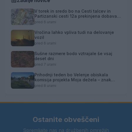
Zadnje novice
V torek in sredo bo na Cesti talcev in
Partizanski cesti 12a prekinjena dobava
toplotne energije
pred 6 urami
Vročina lahko vpliva tudi na delovanje
vozil
pred 6 urami
Sušne razmere bodo vztrajale še vsaj
deset dni
pred 7 urami
Prihodnji teden bo Velenje obiskala
komisija projekta Moja dežela – znak
gostoljubnosti
pred 8 urami
Ostanite obveščeni
Spremljajte nas na družbenih omrežjih