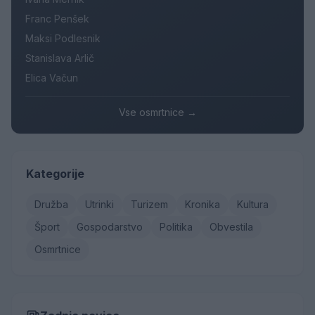
Franc Penšek
Maksi Podlesnik
Stanislava Arlič
Elica Vačun
Vse osmrtnice →
Kategorije
Družba
Utrinki
Turizem
Kronika
Kultura
Šport
Gospodarstvo
Politika
Obvestila
Osmrtnice