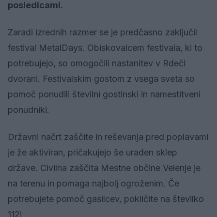
posledicami.
Zaradi izrednih razmer se je predčasno zaključil
festival MetalDays. Obiskovalcem festivala, ki to
potrebujejo, so omogočili nastanitev v Rdeči
dvorani. Festivalskim gostom z vsega sveta so
pomoč ponudili številni gostinski in namestitveni
ponudniki.
Državni načrt zaščite in reševanja pred poplavami
je že aktiviran, pričakujejo še uraden sklep
države. Civilna zaščita Mestne občine Velenje je
na terenu in pomaga najbolj ogroženim. Če
potrebujete pomoč gasilcev, pokličite na številko
112!