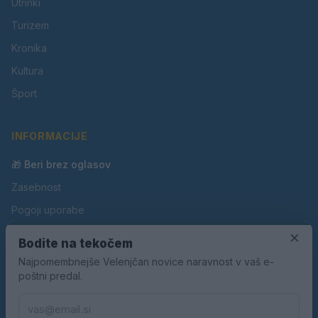
Utrinki
Turizem
Kronika
Kultura
Šport
INFORMACIJE
🎁 Beri brez oglasov
Zasebnost
Pogoji uporabe
Piškotki
×
Bodite na tekočem
Oglaševanje
Najpomembnejše Velenjčan novice naravnost v vaš e-
poštni predal.
Kontakt
Pravila nagradnih iger