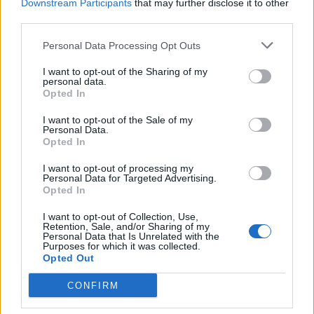
Downstream Participants
that may further disclose it to other
deset dni
third parties.
6. avgust 2026
Personal Data Processing Opt Outs
I want to opt-out of the Sharing of my
Prihodnji teden bo Velenje obiskala
personal data.
komisija projekta Moja dežela – znak
Opted In
gostoljubnosti
6. avgust 2026
I want to opt-out of the Sale of my
Personal Data.
Opted In
Ob povečanem številu podtaknjenih
I want to opt-out of processing my
požarov pozivi občanom k takojšnjemu
Personal Data for Targeted Advertising.
Opted In
obveščanju policije
6. avgust 2026
I want to opt-out of Collection, Use,
Retention, Sale, and/or Sharing of my
Personal Data that Is Unrelated with the
Purposes for which it was collected.
Opted Out
Opozorilo:
Po 297. členu Kazenskega zakonika je
CONFIRM
posameznik kazensko odgovoren za javno spodbujanje