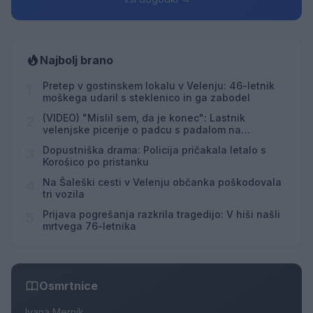
Najbolj brano
Pretep v gostinskem lokalu v Velenju: 46-letnik
1
moškega udaril s steklenico in ga zabodel
(VIDEO) "Mislil sem, da je konec": Lastnik
2
velenjske picerije o padcu s padalom na
Hrvaškem
Dopustniška drama: Policija pričakala letalo s
3
Korošico po pristanku
Na Šaleški cesti v Velenju občanka poškodovala
4
tri vozila
Prijava pogrešanja razkrila tragedijo: V hiši našli
5
mrtvega 76-letnika
Osmrtnice
Ivana Mernik