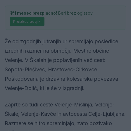
🎁
1 mesec brezplačno!
Beri brez oglasov
Preizkusi zdaj
Že od zgodnjih jutranjih ur spremljajo posledice
izrednih razmer na območju Mestne občine
Velenje. V Škalah je poplavljenih več cest:
Sopota-Plešivec, Hrastovec-Cirkovce.
Poškodovana je državna kolesarska povezava
Velenje-Dolič, ki je še v izgradnji.
Zaprte so tudi ceste Velenje-Mislinja, Velenje-
Škale, Velenje-Kavče in avtocesta Celje-Ljubljana.
Razmere se hitro spreminjajo, zato pozivako