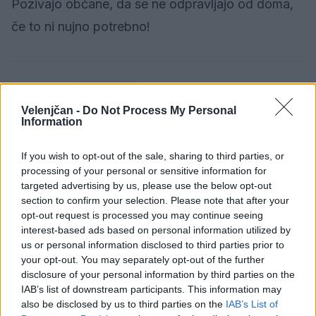
Pozivajo občane, da se ne odpravljajo od doma,
če to ni nujno potrebno!
Družba
KATEGORIJE
Velenjčan -
Do Not Process My Personal
Information
If you wish to opt-out of the sale, sharing to third parties, or
Sorodno
processing of your personal or sensitive information for
Več iz kategorije Družba
targeted advertising by us, please use the below opt-out
section to confirm your selection. Please note that after your
opt-out request is processed you may continue seeing
Vročina lahko vpliva tudi na delovanje
interest-based ads based on personal information utilized by
vozil
us or personal information disclosed to third parties prior to
6. avgust 2026
your opt-out. You may separately opt-out of the further
disclosure of your personal information by third parties on the
IAB’s list of downstream participants. This information may
also be disclosed by us to third parties on the
IAB’s List of
Sušne razmere bodo vztrajale še vsaj