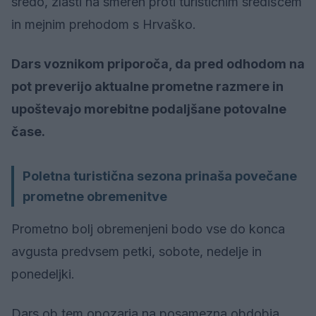
sredo, zlasti na smereh proti turističnim središčem
in mejnim prehodom s Hrvaško.
Dars voznikom priporoča, da pred odhodom na
pot preverijo aktualne prometne razmere in
upoštevajo morebitne podaljšane potovalne
čase.
Poletna turistična sezona prinaša povečane
prometne obremenitve
Prometno bolj obremenjeni bodo vse do konca
avgusta predvsem petki, sobote, nedelje in
ponedeljki.
Dars ob tem opozarja na posamezna obdobja