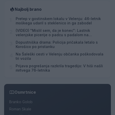
Najbolj brano
Pretep v gostinskem lokalu v Velenju: 46-letnik
1
moškega udaril s steklenico in ga zabodel
(VIDEO) "Mislil sem, da je konec": Lastnik
2
velenjske picerije o padcu s padalom na
Hrvaškem
Dopustniška drama: Policija pričakala letalo s
3
Korošico po pristanku
Na Šaleški cesti v Velenju občanka poškodovala
4
tri vozila
Prijava pogrešanja razkrila tragedijo: V hiši našli
5
mrtvega 76-letnika
Osmrtnice
Branko Golob
Roman Skale