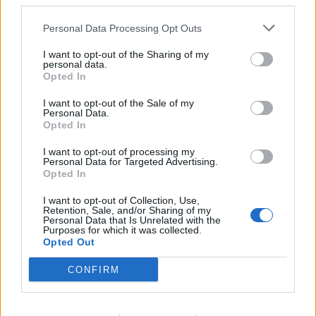
third parties.
Personal Data Processing Opt Outs
Jutrišnje Sobotne lutkarije vabijo
I want to opt-out of the Sharing of my
personal data.
otroke na predstavo "Fuj, gosenica!"
Opted In
7. avgust 2026
I want to opt-out of the Sale of my
Personal Data.
Opted In
Danes bo na travniku pri domu Kulture
nastopila skupina Ringlšpil
I want to opt-out of processing my
Personal Data for Targeted Advertising.
7. avgust 2026
Opted In
I want to opt-out of Collection, Use,
Retention, Sale, and/or Sharing of my
Personal Data that Is Unrelated with the
Purposes for which it was collected.
Opted Out
Opozorilo:
Po 297. členu Kazenskega zakonika je
CONFIRM
posameznik kazensko odgovoren za javno spodbujanje
sovraštva, nasilja ali nestrpnosti. Komentarji z žaljivimi,
rasističnimi, diskriminatornimi ali nezakonitimi vsebinami