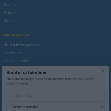
Kronika
Kultura
Šport
INFORMACIJE
🎁 Beri brez oglasov
Zasebnost
Pogoji uporabe
Piškotki
×
Bodite na tekočem
Oglaševanje
Najpomembnejše Velenjčan novice naravnost v vaš e-
poštni predal.
Kontakt
Pravila nagradnih iger
Pravila volilne kampanje