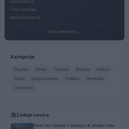
Ivana Mernik
Franc Penšek
Maksi Podlesnik
Vse osmrtnice →
Kategorije
Družba
Utrinki
Turizem
Kronika
Kultura
Šport
Gospodarstvo
Politika
Obvestila
Osmrtnice
Zadnje novice
Kam čez vikend v Velenju: K obisku vabi