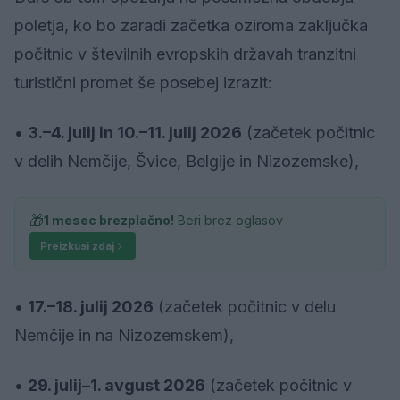
poletja, ko bo zaradi začetka oziroma zaključka
počitnic v številnih evropskih državah tranzitni
turistični promet še posebej izrazit:
•
3.–4. julij in 10.–11. julij 2026
(začetek počitnic
v delih Nemčije, Švice, Belgije in Nizozemske),
🎁
1 mesec brezplačno!
Beri brez oglasov
Preizkusi zdaj
•
17.–18. julij 2026
(začetek počitnic v delu
Nemčije in na Nizozemskem),
•
29. julij–1. avgust 2026
(začetek počitnic v