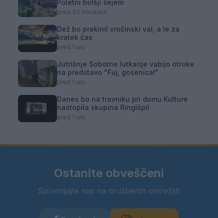
Poletni bolšji sejem
pred 33 minutami
Dež bo prekinil vročinski val, a le za
kratek čas
pred 1 uro
Jutrišnje Sobotne lutkarije vabijo otroke
na predstavo "Fuj, gosenica!"
pred 1 uro
Danes bo na travniku pri domu Kulture
nastopila skupina Ringlšpil
pred 1 uro
Ostanite obveščeni
Spremljajte nas na družbenih omrežjih