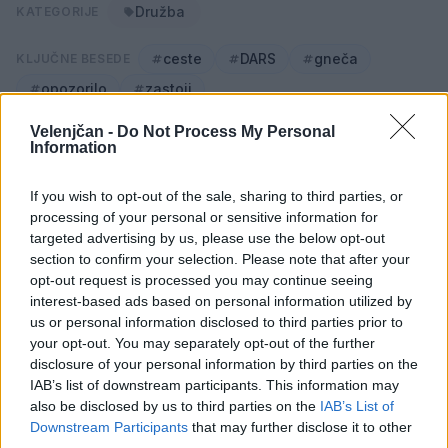
Družba
KATEGORIJE
ceste
DARS
gneča
KLJUČNE BESEDE
opozorilo
zastoji
Velenjčan -
Do Not Process My Personal
Information
Sorodno
If you wish to opt-out of the sale, sharing to third parties, or
Več iz kategorije Družba
processing of your personal or sensitive information for
targeted advertising by us, please use the below opt-out
section to confirm your selection. Please note that after your
opt-out request is processed you may continue seeing
Kam čez vikend v Velenju: K obisku
interest-based ads based on personal information utilized by
vabi Poletni bolšji sejem
us or personal information disclosed to third parties prior to
7. avgust 2026
your opt-out. You may separately opt-out of the further
disclosure of your personal information by third parties on the
IAB’s list of downstream participants. This information may
Dež bo prekinil vročinski val, a le za
also be disclosed by us to third parties on the
IAB’s List of
kratek čas
Downstream Participants
that may further disclose it to other
7. avgust 2026