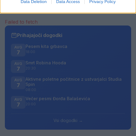
Data Deletion
Data Access
Privacy Policy
bodo odstranjeni.
Pravila komentiranja →
Failed to fetch
Prihajajoči dogodki
Pesem kita grbavca
AVG
7
18:00
Smrt Robina Hooda
AVG
7
20:30
Aktivne poletne počitnice z ustvarjalci Studia
AVG
Spin
7
08:00
Večer pesmi Đorđa Balaševića
AVG
7
20:00
Vsi dogodki →