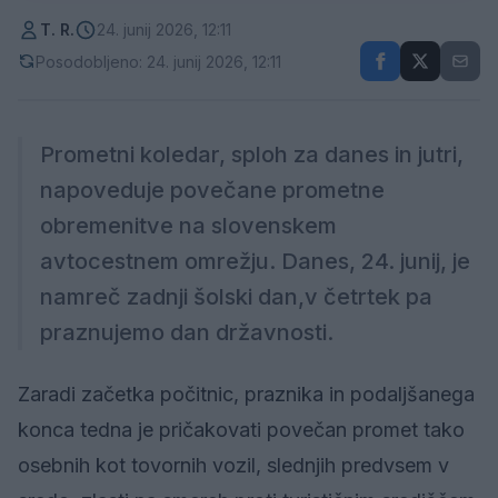
T. R.
24. junij 2026, 12:11
Posodobljeno: 24. junij 2026, 12:11
Prometni koledar, sploh za danes in jutri,
napoveduje povečane prometne
obremenitve na slovenskem
avtocestnem omrežju. Danes, 24. junij, je
namreč zadnji šolski dan,v četrtek pa
praznujemo dan državnosti.
Zaradi začetka počitnic, praznika in podaljšanega
konca tedna je pričakovati povečan promet tako
osebnih kot tovornih vozil, slednjih predvsem v