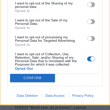
I want to opt-out of the Sharing of my
personal data.
Odiseja
AVG
Opted In
9
19:00
I want to opt-out of the Sale of my
Obišči Vilo Čira-Čara
AVG
Personal Data.
9
10:00
Opted In
Tačke na patrulji: Dino-film
AVG
I want to opt-out of processing my
9
16:00
Personal Data for Targeted Advertising.
Opted In
Minute za šah z Nejcem
AVG
10
09:00
I want to opt-out of Collection, Use,
Retention, Sale, and/or Sharing of my
Personal Data that Is Unrelated with the
Purposes for which it was collected.
Vsi dogodki →
Opted Out
CONFIRM
Najbolj brano
Data Deletion
Data Access
Privacy Policy
Pretep v gostinskem lokalu v Velenju: 46-letnik
1
moškega udaril s steklenico in ga zabodel
(VIDEO) "Mislil sem, da je konec": Lastnik
2