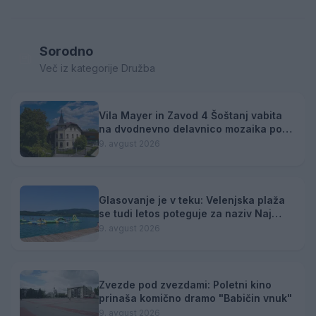
Sorodno
Več iz kategorije Družba
Vila Mayer in Zavod 4 Šoštanj vabita
na dvodnevno delavnico mozaika pod
mentorstvom Mojce Marije Černivšek
9. avgust 2026
Glasovanje je v teku: Velenjska plaža
se tudi letos poteguje za naziv Naj
kopališče
9. avgust 2026
Zvezde pod zvezdami: Poletni kino
prinaša komično dramo "Babičin vnuk"
9. avgust 2026