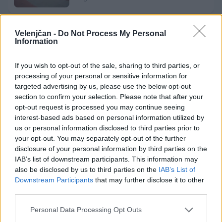
Velenjčan -
Do Not Process My Personal
Zavod4 in Zavod za turizem Šaleške
Information
doline vabita na voden ogled Mornove
zijalke
8. avgust 2026
If you wish to opt-out of the sale, sharing to third parties, or
processing of your personal or sensitive information for
targeted advertising by us, please use the below opt-out
section to confirm your selection. Please note that after your
opt-out request is processed you may continue seeing
interest-based ads based on personal information utilized by
Opozorilo:
Po 297. členu Kazenskega zakonika je
us or personal information disclosed to third parties prior to
posameznik kazensko odgovoren za javno spodbujanje
your opt-out. You may separately opt-out of the further
sovraštva, nasilja ali nestrpnosti. Komentarji z žaljivimi,
disclosure of your personal information by third parties on the
rasističnimi, diskriminatornimi ali nezakonitimi vsebinami
IAB’s list of downstream participants. This information may
bodo odstranjeni.
Pravila komentiranja →
also be disclosed by us to third parties on the
IAB’s List of
Downstream Participants
that may further disclose it to other
third parties.
Failed to fetch
Personal Data Processing Opt Outs
Prihajajoči dogodki