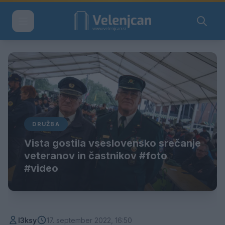
DRUŽBA
Vista gostila vseslovensko srečanje
veteranov in častnikov #foto
#video
l3ksy
17. september 2022, 16:50