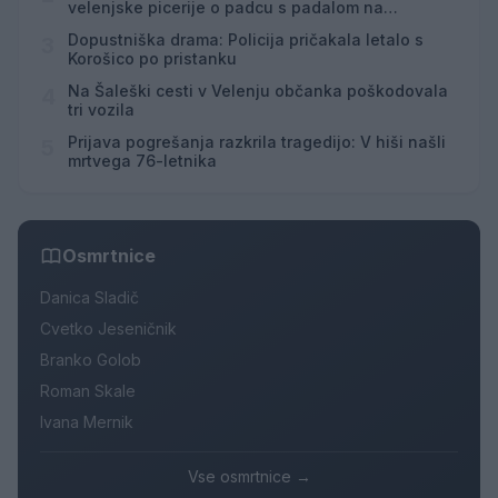
velenjske picerije o padcu s padalom na
Hrvaškem
Dopustniška drama: Policija pričakala letalo s
3
Korošico po pristanku
Na Šaleški cesti v Velenju občanka poškodovala
4
tri vozila
Prijava pogrešanja razkrila tragedijo: V hiši našli
5
mrtvega 76-letnika
Osmrtnice
Danica Sladič
Cvetko Jeseničnik
Branko Golob
Roman Skale
Ivana Mernik
Vse osmrtnice →