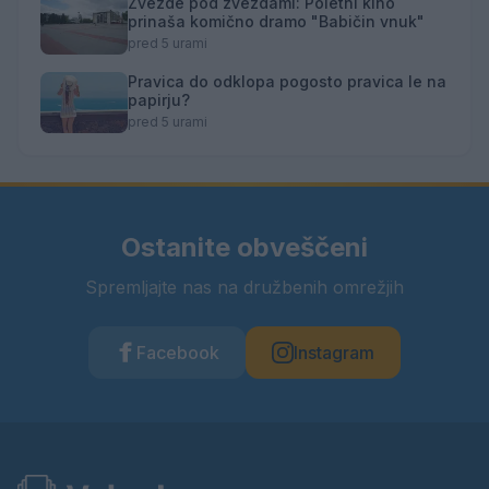
Zvezde pod zvezdami: Poletni kino
prinaša komično dramo "Babičin vnuk"
pred 5 urami
Pravica do odklopa pogosto pravica le na
papirju?
pred 5 urami
Ostanite obveščeni
Spremljajte nas na družbenih omrežjih
Facebook
Instagram