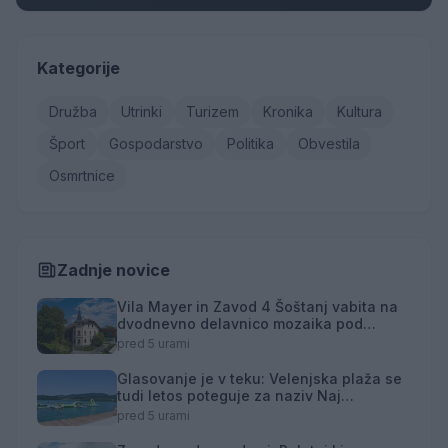
Kategorije
Družba
Utrinki
Turizem
Kronika
Kultura
Šport
Gospodarstvo
Politika
Obvestila
Osmrtnice
Zadnje novice
Vila Mayer in Zavod 4 Šoštanj vabita na
dvodnevno delavnico mozaika pod
mentorstvom Mojce Marije Černivšek
pred 5 urami
Glasovanje je v teku: Velenjska plaža se
tudi letos poteguje za naziv Naj
kopališče
pred 5 urami