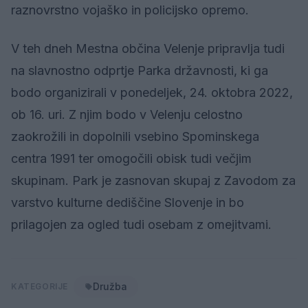
raznovrstno vojaško in policijsko opremo.
V teh dneh Mestna občina Velenje pripravlja tudi
na slavnostno odprtje Parka državnosti, ki ga
bodo organizirali v ponedeljek, 24. oktobra 2022,
ob 16. uri. Z njim bodo v Velenju celostno
zaokrožili in dopolnili vsebino Spominskega
centra 1991 ter omogočili obisk tudi večjim
skupinam. Park je zasnovan skupaj z Zavodom za
varstvo kulturne dediščine Slovenje in bo
prilagojen za ogled tudi osebam z omejitvami.
Družba
KATEGORIJE