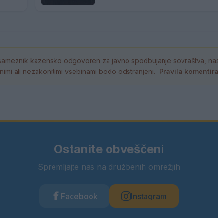
ameznik kazensko odgovoren za javno spodbujanje sovraštva, nasil
tornimi ali nezakonitimi vsebinami bodo odstranjeni.
Pravila komentir
Ostanite obveščeni
Spremljajte nas na družbenih omrežjih
Facebook
Instagram