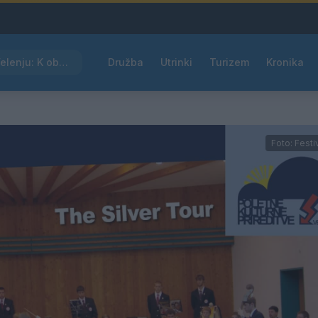
Kam čez vikend v Velenju: K obisku vabi Poletni bolšji sejem
Družba
Utrinki
Turizem
Kronika
Foto: Festi