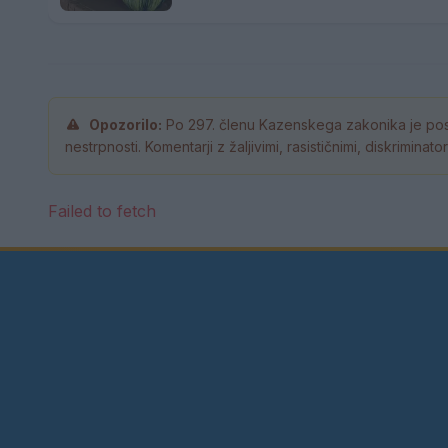
Opozorilo:
Po 297. členu Kazenskega zakonika je pos
nestrpnosti. Komentarji z žaljivimi, rasističnimi, diskrimina
Failed to fetch