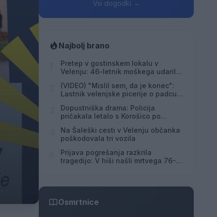
Vsi dogodki →
Najbolj brano
Pretep v gostinskem lokalu v
1
Velenju: 46-letnik moškega udaril s
steklenico in ga zabodel
(VIDEO) "Mislil sem, da je konec":
2
Lastnik velenjske picerije o padcu s
padalom na Hrvaškem
Dopustniška drama: Policija
3
pričakala letalo s Korošico po
pristanku
Na Šaleški cesti v Velenju občanka
4
poškodovala tri vozila
Prijava pogrešanja razkrila
5
tragedijo: V hiši našli mrtvega 76-
letnika
Osmrtnice