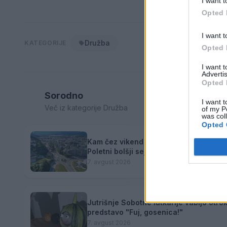
I want t
Opted 
I want t
Družba
KATEGORIJE
Opted 
I want 
Advertis
Opted 
Sorodno
I want t
Več iz kategorije Družba
of my P
was col
Opted 
Kam čez vikend v Velenju: K obisku vab
Poletni bolšji sejem
7. avgust 2026
Jutrišnje Sobotne lutkarije vabijo otro
predstavo "Fuj, gosenica!"
7. avgust 2026