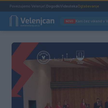
Povezujemo Velenje!
|
Dogodki
Videoteka
Oglaševanje
NOVO