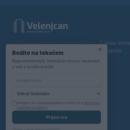
Vaš lokalni portal za novice iz Velenja, Šaleške doline
×
okolice. Aktualne novice, šport, kultura, dogodki.
Bodite na tekočem
Najpomembnejše Velenjčan novice naravnost
Povezujemo Velenje.
v vaš e-poštni predal.
Strinjam se s prejemanjem e-novic in z
obdelavo
osebnih podatkov
.
Prijavi me
© 2026 Velenjčan. Vse pravice pridržane.
Odjava z enim klikom kadarkoli.