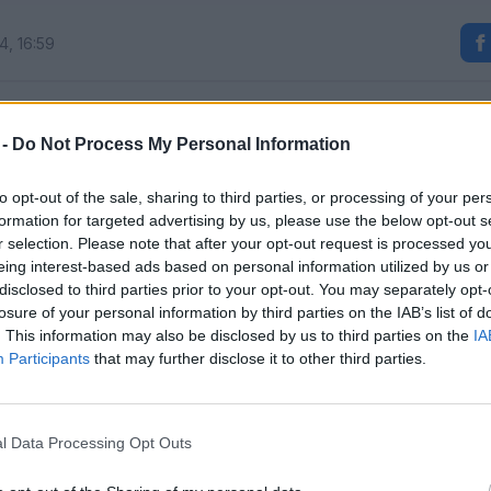
4, 16:59
- Silver Tour bo imela postanek tudi v Velenju
 -
Do Not Process My Personal Information
h glasbenikov, ki tvorijo simfonično zasedbo, ja
to opt-out of the sale, sharing to third parties, or processing of your per
li danes, 15. julija, ob 20. 30 v Starem Velenju.
formation for targeted advertising by us, please use the below opt-out s
r selection. Please note that after your opt-out request is processed y
v, jazz zasedba 21 izvajalcev, koncertni zbor pa 48 gl
eing interest-based ads based on personal information utilized by us or
disclosed to third parties prior to your opt-out. You may separately opt-
in univerz iz zveznih držav Ohio in Pennsylvania.
losure of your personal information by third parties on the IAB’s list of
. This information may also be disclosed by us to third parties on the
IA
Participants
that may further disclose it to other third parties.
z odra ameriškega Broadwaya, ameriško ljudsko glasbo
l Data Processing Opt Outs