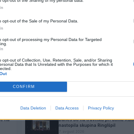
o opt-out of the Sharing of my personal data.
In
o opt-out of the Sale of my Personal Data.
In
to opt-out of processing my Personal Data for Targeted
ing.
In
o opt-out of Collection, Use, Retention, Sale, and/or Sharing
ersonal Data that Is Unrelated with the Purposes for which it
lected.
Out
i
Dež bo prekinil vročinski val, a le z
CONFIRM
čas
7. avgust 2026
Data Deletion
Data Access
Privacy Policy
ke na
Danes bo na travniku pri domu Kult
nastopila skupina Ringlšpil
7. avgust 2026