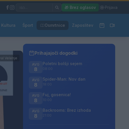
|
🎁 Brez oglasov
|
Prijava
Kultura
Šport
Osmrtnice
Zaposlitev
Prihajajoči dogodki
val Velenje
Poletni bolšji sejem
AVG
8
08:00
Spider-Man: Nov dan
AVG
8
18:00
Fuj, gosenica!
AVG
8
10:00
Backrooms: Brez izhoda
AVG
8
21:00