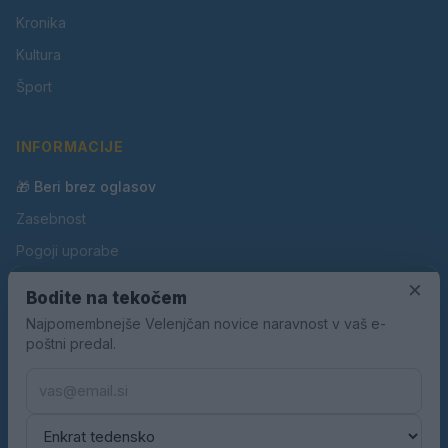
Kronika
Kultura
Šport
INFORMACIJE
🎁 Beri brez oglasov
Zasebnost
Pogoji uporabe
×
Piškotki
Bodite na tekočem
Oglaševanje
Najpomembnejše Velenjčan novice naravnost v vaš e-
poštni predal.
Kontakt
Pravila nagradnih iger
Pravila volilne kampanje