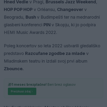
Hned Vedle
v Pragi,
Brussels Jazz Weekend
,
HOP POP HOP
v Orléansu,
Changeover
v
Beogradu,
Bush
v Budimpešti ter na mednarodni
glasbeni konferenci
PIN
v Skopju, ki jo podpira
HEMI Music Awards 2022.
Poleg koncertov so leta 2022 ustvarili gledališko
predstavo
Razcufane zgodbe za mlade
v
Mladinskem teatru in izdali svoj prvi album
Zbounce.
🎁
1 mesec brezplačno!
Beri brez oglasov
Preizkusi zdaj