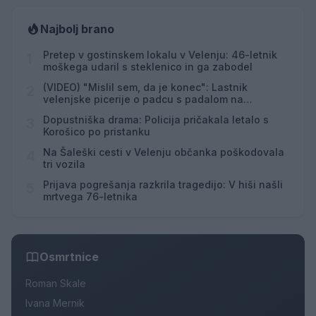
Najbolj brano
Pretep v gostinskem lokalu v Velenju: 46-letnik
1
moškega udaril s steklenico in ga zabodel
(VIDEO) "Mislil sem, da je konec": Lastnik
2
velenjske picerije o padcu s padalom na
Hrvaškem
Dopustniška drama: Policija pričakala letalo s
3
Korošico po pristanku
Na Šaleški cesti v Velenju občanka poškodovala
4
tri vozila
Prijava pogrešanja razkrila tragedijo: V hiši našli
5
mrtvega 76-letnika
Osmrtnice
Roman Skale
Ivana Mernik