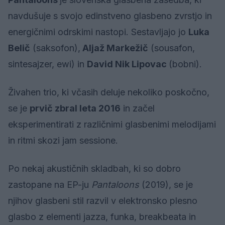
navdušuje s svojo edinstveno glasbeno zvrstjo in
energičnimi odrskimi nastopi. Sestavljajo jo
Luka
Belič
(saksofon),
Aljaž Markežič
(sousafon,
sintesajzer, ewi) in
David Nik Lipovac
(bobni).
Živahen trio, ki včasih deluje nekoliko poskočno,
se je
prvič zbral leta 2016
in začel
eksperimentirati z različnimi glasbenimi melodijami
in ritmi skozi jam sessione.
Po nekaj akustičnih skladbah, ki so dobro
zastopane na EP-ju
Pantaloons
(2019), se je
njihov glasbeni stil razvil v elektronsko plesno
glasbo z elementi jazza, funka, breakbeata in