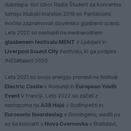
dubstepa. Kot izbor Radia Študent za koncertno
turnejo Klubski maraton 2019 so Pantaloons
močno zaznamovali slovensko glasbeno sceno.
Leta 2020 so nastopili na mednarodnem
glasbenem festivalu MENT
v Ljubljani in
Liverpool Sound City
Festivalu, ki ga podpira
INES#talent 2020.
Leta 2021 so svojo energijo prenesli na festival
Electric Castle
v Romuniji in
European Youth
Event
v Franciji. Leto 2022 so začeli z
nastopoma na
A38 Hajó
v Budimpešti in
Eurosonic Noordeslag
v Groningenu, sledili pa
so še koncerti v
Nova Cvernovka
v Bratislavi,