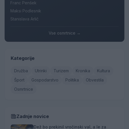
Franc Penšek
Maksi Podlesnik
Stanislava Arlič
Vse osmrtnice →
Kategorije
Družba
Utrinki
Turizem
Kronika
Kultura
Šport
Gospodarstvo
Politika
Obvestila
Osmrtnice
Zadnje novice
Dež bo prekinil vročinski val, a le za