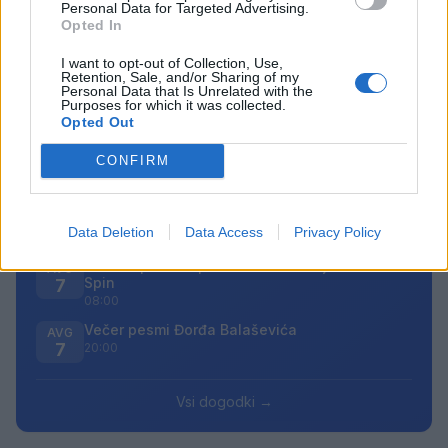
Personal Data for Targeted Advertising.
bodo odstranjeni.
Pravila komentiranja →
Opted In
I want to opt-out of Collection, Use,
Failed to fetch
Retention, Sale, and/or Sharing of my
Personal Data that Is Unrelated with the
Purposes for which it was collected.
Prihajajoči dogodki
Opted Out
Pesem kita grbavca
CONFIRM
AVG
7
18:00
Smrt Robina Hooda
AVG
7
20:30
Data Deletion
Data Access
Privacy Policy
Aktivne poletne počitnice z ustvarjalci Studia
AVG
Spin
7
08:00
Večer pesmi Đorđa Balaševića
AVG
7
20:00
Vsi dogodki →