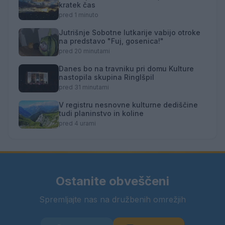
kratek čas
pred 1 minuto
Jutrišnje Sobotne lutkarije vabijo otroke
na predstavo "Fuj, gosenica!"
pred 20 minutami
Danes bo na travniku pri domu Kulture
nastopila skupina Ringlšpil
pred 31 minutami
V registru nesnovne kulturne dediščine
tudi planinstvo in koline
pred 4 urami
Ostanite obveščeni
Spremljajte nas na družbenih omrežjih