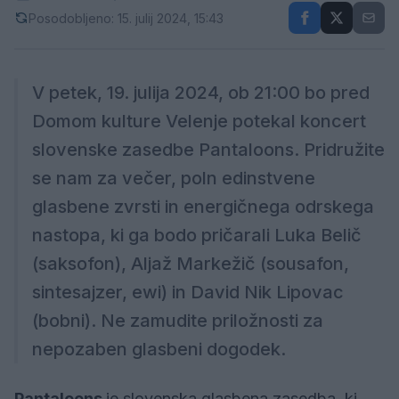
Posodobljeno: 15. julij 2024, 15:43
V petek, 19. julija 2024, ob 21:00 bo pred
Domom kulture Velenje potekal koncert
slovenske zasedbe Pantaloons. Pridružite
se nam za večer, poln edinstvene
glasbene zvrsti in energičnega odrskega
nastopa, ki ga bodo pričarali Luka Belič
(saksofon), Aljaž Markežič (sousafon,
sintesajzer, ewi) in David Nik Lipovac
(bobni). Ne zamudite priložnosti za
nepozaben glasbeni dogodek.
Pantaloons
je slovenska glasbena zasedba, ki