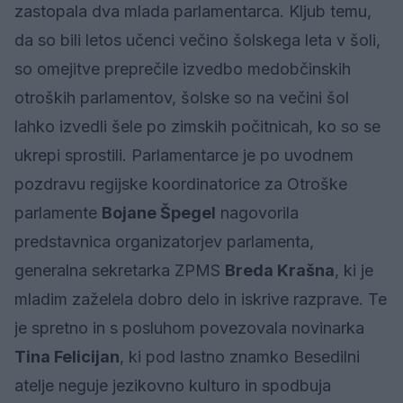
zastopala dva mlada parlamentarca. Kljub temu,
da so bili letos učenci večino šolskega leta v šoli,
so omejitve preprečile izvedbo medobčinskih
otroških parlamentov, šolske so na večini šol
lahko izvedli šele po zimskih počitnicah, ko so se
ukrepi sprostili. Parlamentarce je po uvodnem
pozdravu regijske koordinatorice za Otroške
parlamente
Bojane Špegel
nagovorila
predstavnica organizatorjev parlamenta,
generalna sekretarka ZPMS
Breda Krašna
, ki je
mladim zaželela dobro delo in iskrive razprave. Te
je spretno in s posluhom povezovala novinarka
Tina Felicijan
, ki pod lastno znamko Besedilni
atelje neguje jezikovno kulturo in spodbuja