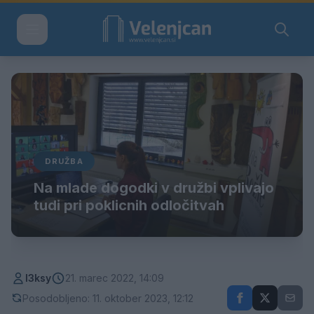
DRUŽBA
Na mlade dogodki v družbi vplivajo
tudi pri poklicnih odločitvah
l3ksy
21. marec 2022, 14:09
Posodobljeno: 11. oktober 2023, 12:12