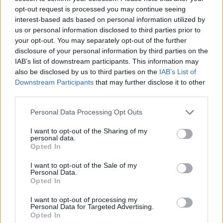
Iva Čurković
(OŠ Polzela) in
Matevž Kovačič
opt-out request is processed you may continue seeing
(OŠ Vransko-Tabor).
interest-based ads based on personal information utilized by
us or personal information disclosed to third parties prior to
your opt-out. You may separately opt-out of the further
Voditeljica pogovora Tina Felicijan je ob koncu
disclosure of your personal information by third parties on the
IAB’s list of downstream participants. This information may
vroče, dve uri in pol dolge razprave, ki so jo
also be disclosed by us to third parties on the
IAB’s List of
parlamentarci razvili tudi na »chatu«, mladim
Downstream Participants
that may further disclose it to other
third parties.
položila na srce:
»Izbira poklica, oziroma srednje
šole in morda nato fakultete, res ni enostavna.
Personal Data Processing Opt Outs
To je odločitev, ki je pomembna za prihodnost.
I want to opt-out of the Sharing of my
personal data.
Vendar prihodnosti ne zapečati. Poklicna kariera
Opted In
velikokrat temelji na izbiri šole, ne pa vedno.
I want to opt-out of the Sale of my
Personal Data.
Pravzaprav vedno redkeje. Danes so
Opted In
izobraževalni programi vedno bolj
I want to opt-out of processing my
interdisciplinarni in vam dajo širino, da ste bolj
Personal Data for Targeted Advertising.
Opted In