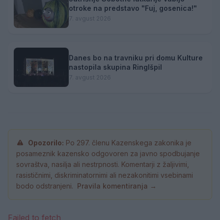
otroke na predstavo "Fuj, gosenica!"
7. avgust 2026
Danes bo na travniku pri domu Kulture
nastopila skupina Ringlšpil
7. avgust 2026
Opozorilo:
Po 297. členu Kazenskega zakonika je
posameznik kazensko odgovoren za javno spodbujanje
sovraštva, nasilja ali nestrpnosti. Komentarji z žaljivimi,
rasističnimi, diskriminatornimi ali nezakonitimi vsebinami
bodo odstranjeni.
Pravila komentiranja →
Failed to fetch