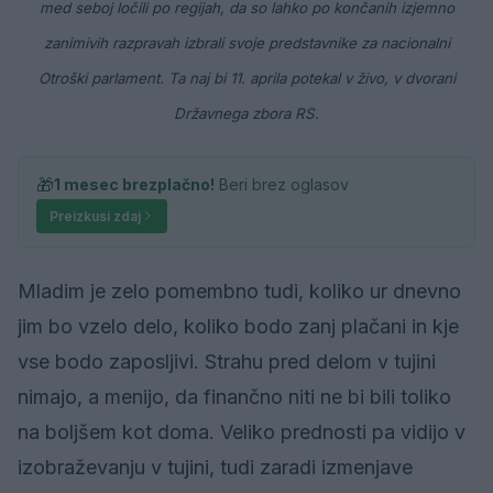
med seboj ločili po regijah, da so lahko po končanih izjemno
zanimivih razpravah izbrali svoje predstavnike za nacionalni
Otroški parlament. Ta naj bi 11. aprila potekal v živo, v dvorani
Državnega zbora RS.
🎁
1 mesec brezplačno!
Beri brez oglasov
Preizkusi zdaj
Mladim je zelo pomembno tudi, koliko ur dnevno
jim bo vzelo delo, koliko bodo zanj plačani in kje
vse bodo zaposljivi. Strahu pred delom v tujini
nimajo, a menijo, da finančno niti ne bi bili toliko
na boljšem kot doma. Veliko prednosti pa vidijo v
izobraževanju v tujini, tudi zaradi izmenjave