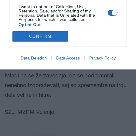
prilagodljivi. Imejte v mislih, da nobeno znanje ni
I want to opt-out of Collection, Use,
odveč in vsaka izkušnja je za nekaj dobra. Še
Retention, Sale, and/or Sharing of my
Personal Data that Is Unrelated with the
naprej si prizadevajte za spoštljive odnose,
Purposes for which it was collected.
Opted Out
mirno reševanje sporov, solidarnost – bodite
CONFIRM
sprememba, ki jo želite videti v svetu. Vendar
tista sprememba, ki človeštvu kot celoti prinaša
blaginjo in trajnostni razvoj.«
Data Deletion
Data Access
Privacy Policy
Mladi pa se že zavedajo, da se bodo morali
nenehno izobraževati, saj so spremembe na trgu
dela velike in hitre.
SZJ, MZPM Velenje