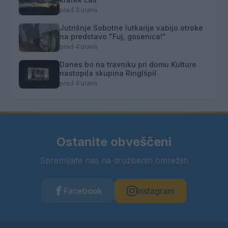
pred 3 urami
Jutrišnje Sobotne lutkarije vabijo otroke
na predstavo "Fuj, gosenica!"
pred 4 urami
Danes bo na travniku pri domu Kulture
nastopila skupina Ringlšpil
pred 4 urami
Ostanite obveščeni
Spremljajte nas na družbenih omrežjih
Facebook
Instagram