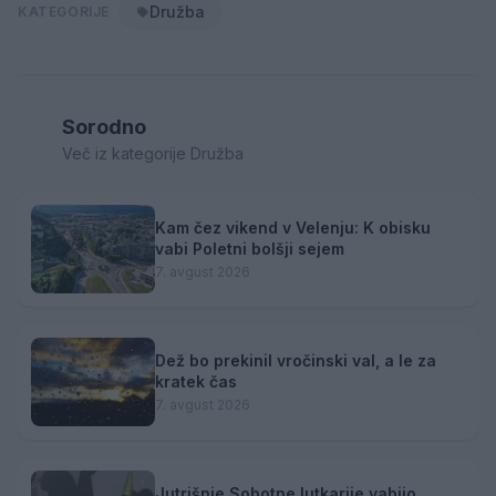
Družba
KATEGORIJE
Sorodno
Več iz kategorije Družba
Kam čez vikend v Velenju: K obisku
vabi Poletni bolšji sejem
7. avgust 2026
Dež bo prekinil vročinski val, a le za
kratek čas
7. avgust 2026
Jutrišnje Sobotne lutkarije vabijo