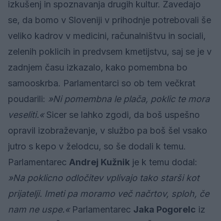
izkušenj in spoznavanja drugih kultur. Zavedajo
se, da bomo v Sloveniji v prihodnje potrebovali še
veliko kadrov v medicini, računalništvu in sociali,
zelenih poklicih in predvsem kmetijstvu, saj se je v
zadnjem času izkazalo, kako pomembna bo
samooskrba. Parlamentarci so ob tem večkrat
poudarili:
»Ni pomembna le plača, poklic te mora
veseliti.«
Sicer se lahko zgodi, da boš uspešno
opravil izobraževanje, v službo pa boš šel vsako
jutro s kepo v želodcu, so še dodali k temu.
Parlamentarec
Andrej Kužnik
je k temu dodal:
»Na poklicno odločitev vplivajo tako starši kot
prijatelji. Imeti pa moramo več načrtov, sploh, če
nam ne uspe.«
Parlamentarec
Jaka Pogorelc
iz