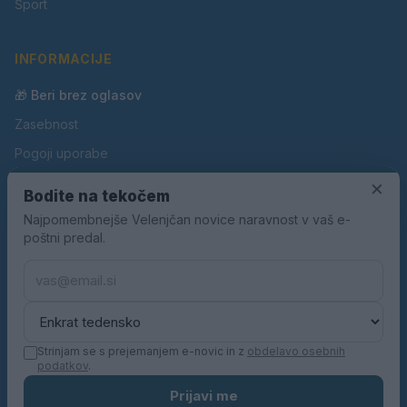
Šport
INFORMACIJE
🎁 Beri brez oglasov
Zasebnost
Pogoji uporabe
Piškotki
×
Bodite na tekočem
Oglaševanje
Najpomembnejše Velenjčan novice naravnost v vaš e-
poštni predal.
Kontakt
Pravila nagradnih iger
Pravila volilne kampanje
Strinjam se s prejemanjem e-novic in z
obdelavo osebnih
podatkov
.
© 2026 Velenjčan. Vse pravice pridržane.
Prijavi me