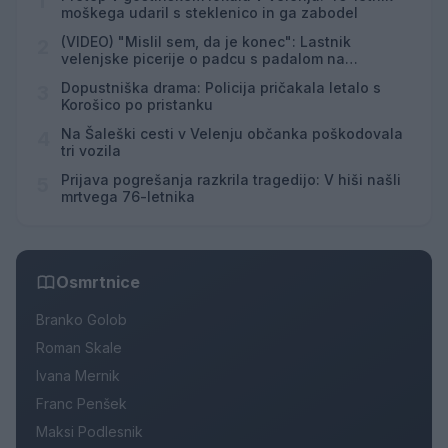
1
moškega udaril s steklenico in ga zabodel
(VIDEO) "Mislil sem, da je konec": Lastnik
2
velenjske picerije o padcu s padalom na
Hrvaškem
Dopustniška drama: Policija pričakala letalo s
3
Korošico po pristanku
Na Šaleški cesti v Velenju občanka poškodovala
4
tri vozila
Prijava pogrešanja razkrila tragedijo: V hiši našli
5
mrtvega 76-letnika
Osmrtnice
Branko Golob
Roman Skale
Ivana Mernik
Franc Penšek
Maksi Podlesnik