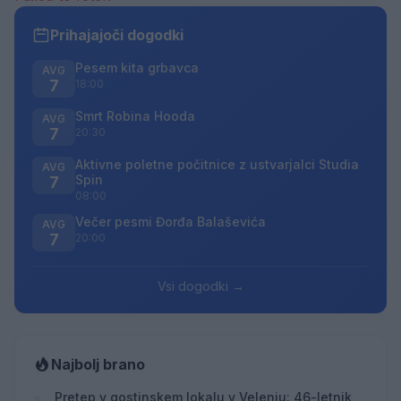
Prihajajoči dogodki
Pesem kita grbavca
AVG
7
18:00
Smrt Robina Hooda
AVG
7
20:30
Aktivne poletne počitnice z ustvarjalci Studia
AVG
Spin
7
08:00
Večer pesmi Đorđa Balaševića
AVG
7
20:00
Vsi dogodki →
Najbolj brano
Pretep v gostinskem lokalu v Velenju: 46-letnik