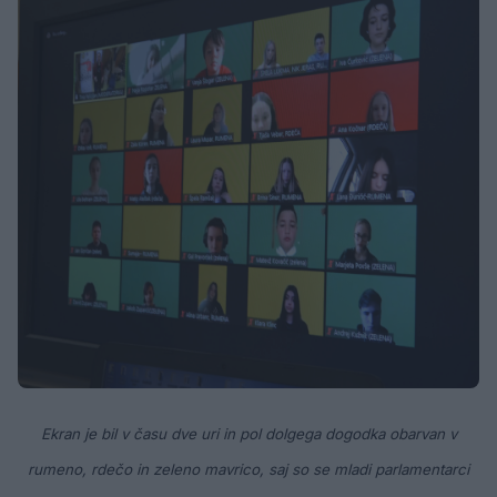
Ekran je bil v času dve uri in pol dolgega dogodka obarvan v
rumeno, rdečo in zeleno mavrico, saj so se mladi parlamentarci