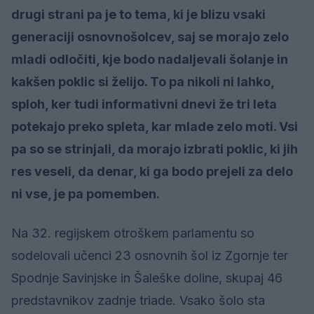
drugi strani pa je to tema, ki je blizu vsaki
generaciji osnovnošolcev, saj se morajo zelo
mladi odločiti, kje bodo nadaljevali šolanje in
kakšen poklic si želijo. To pa nikoli ni lahko,
sploh, ker tudi informativni dnevi že tri leta
potekajo preko spleta, kar mlade zelo moti. Vsi
pa so se strinjali, da morajo izbrati poklic, ki jih
res veseli, da denar, ki ga bodo prejeli za delo
ni vse, je pa pomemben.
Na 32. regijskem otroškem parlamentu so
sodelovali učenci 23 osnovnih šol iz Zgornje ter
Spodnje Savinjske in Šaleške doline, skupaj 46
predstavnikov zadnje triade. Vsako šolo sta