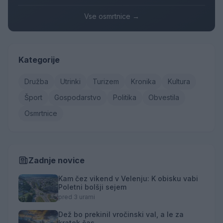
Vse osmrtnice →
Kategorije
Družba
Utrinki
Turizem
Kronika
Kultura
Šport
Gospodarstvo
Politika
Obvestila
Osmrtnice
Zadnje novice
Kam čez vikend v Velenju: K obisku vabi
Poletni bolšji sejem
pred 3 urami
Dež bo prekinil vročinski val, a le za
kratek čas