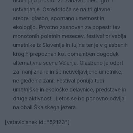
ustvarjajo prostor za zabavo, ples, igro in
ustvarjanje. Osredotoča se na tri glavne
stebre: glasbo, spontano umetnost in
ekologijo. Prvotno zasnovan za popestritev
monotonih poletnih mesecev, festival privablja
umetnike iz Slovenije in tujine ter je v glasbenih
krogih prepoznan kot pomemben dogodek
alternativne scene Velenja. Glasbeno je odprt
za manj znane in še neuveljavljene umetnike,
ne glede na žanr. Festival ponuja tudi
umetniške in ekološke delavnice, predstave in
druge aktivnosti. Letos se bo ponovno odvijal
na obali Škalskega jezera.
[vstaviclanek id="52123"]