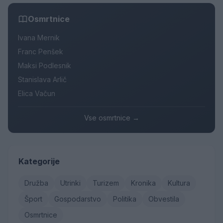
Osmrtnice
Ivana Mernik
Franc Penšek
Maksi Podlesnik
Stanislava Arlič
Elica Vačun
Vse osmrtnice →
Kategorije
Družba
Utrinki
Turizem
Kronika
Kultura
Šport
Gospodarstvo
Politika
Obvestila
Osmrtnice