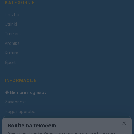
KATEGORIJE
Družba
Utrinki
Turizem
Kronika
Kultura
Šport
INFORMACIJE
🎁 Beri brez oglasov
Zasebnost
Pogoji uporabe
×
Piškotki
Bodite na tekočem
Oglaševanje
Najpomembnejše Velenjčan novice naravnost v vaš e-