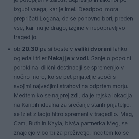
izgubi vsega, kar je imel. Deadpool mora
prepričati Logana, da se ponovno bori, preden
vse, kar mu je drago, izgine v nepopravljivo
tragedijo.
ob
20.30
pa si boste v
veliki dvorani
lahko
ogledali triler
Nekaj je v vodi.
Sanje o popolni
poroki na idilični destinaciji se spremenijo v
nočno moro, ko se pet prijateljic sooči s
svojimi največjimi strahovi na odprtem morju.
Medtem ko se najprej zdi, da je rajska lokacija
na Karibih idealna za srečanje starih prijateljic,
se izlet z ladjo hitro spremeni v tragedijo. Meg,
Cam, Ruth in Kayla, bivša partnerka Meg, se
znajdejo v borbi za preživetje, medtem ko se