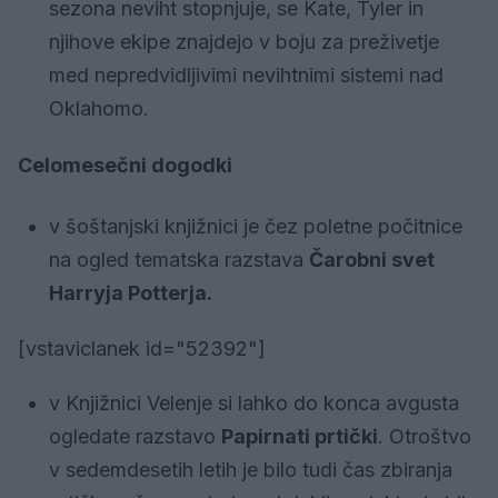
sezona neviht stopnjuje, se Kate, Tyler in
njihove ekipe znajdejo v boju za preživetje
med nepredvidljivimi nevihtnimi sistemi nad
Oklahomo.
Celomesečni dogodki
v šoštanjski knjižnici je čez poletne počitnice
na ogled tematska razstava
Čarobni svet
Harryja Potterja.
[vstaviclanek id="52392"]
v Knjižnici Velenje si lahko do konca avgusta
ogledate razstavo
Papirnati prtički
. Otroštvo
v sedemdesetih letih je bilo tudi čas zbiranja