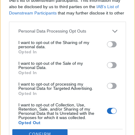
IAB’s list of downstream participants. This information may
also be disclosed by us to third parties on the
IAB’s List of
Downstream Participants
that may further disclose it to other
🎁
1 mesec brezplačno!
Beri brez oglasov
third parties.
Preizkusi zdaj
Personal Data Processing Opt Outs
I want to opt-out of the Sharing of my
personal data.
Velenjska plaža bo vsako nedeljo med 14.
Opted In
julijem in 25. avgustom, bo gostila dneve za
I want to opt-out of the Sale of my
družine. Na teh prireditvah bodo potekali
Personal Data.
Opted In
animacijski programi, ustvarjalne delavnice,
športne igre ter predstavitve potapljaških
I want to opt-out of processing my
Personal Data for Targeted Advertising.
dejavnosti. Tokratna lokacija druženja je Cuba
Opted In
Velenje, kjer bo potekala otroška delavnica na
I want to opt-out of Collection, Use,
Retention, Sale, and/or Sharing of my
temo
“NASLIKAJ JEZERSKI PODVODNI
Personal Data that Is Unrelated with the
Purposes for which it was collected.
SVET”.
Opted Out
CONFIRM