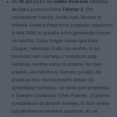
ob
19. uri
pa bo tla
velike dvorane
zatrestla
akcijska pustolovščina
Twister 2
. Od
ustvarjalcev franšiz Jurski svet, Bourne in
Indiana Jones prihaja novo poglavje uspešnice
iz leta 1996, ki prinaša novo generacijo lovcev
na nevihte. Daisy Edgar-Jones igra Kate
Cooper, nekdanjo lovko na nevihte, ki po
travmatičnem srečanju s tornadom zdaj
raziskuje nevihte varno iz pisarne. Ko njen
prijatelj Javi (Anthony Ramos) povabi, da
preizkusi nov revolucionarni sistem za
spremljanje tornadov, se njene poti prepletejo
s Tylerjem Owensom (Glen Powell), očarljivim
zvezdnikom družbenih medijev, ki išče vedno
bolj ekstremne nevihtne avanture. Ko se