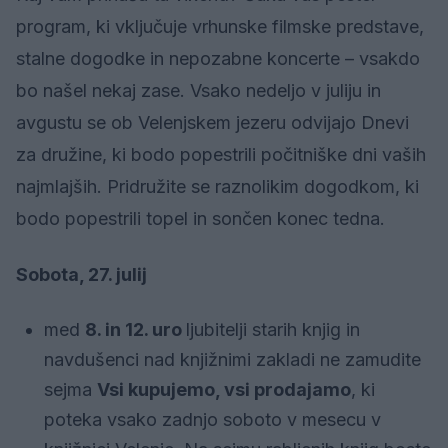
program, ki vključuje vrhunske filmske predstave,
stalne dogodke in nepozabne koncerte – vsakdo
bo našel nekaj zase. Vsako nedeljo v juliju in
avgustu se ob Velenjskem jezeru odvijajo Dnevi
za družine, ki bodo popestrili počitniške dni vaših
najmlajših. Pridružite se raznolikim dogodkom, ki
bodo popestrili topel in sončen konec tedna.
Sobota, 27. julij
med
8. in 12. uro
ljubitelji starih knjig in
navdušenci nad knjižnimi zakladi ne zamudite
sejma
Vsi kupujemo, vsi prodajamo
, ki
poteka vsako zadnjo soboto v mesecu v