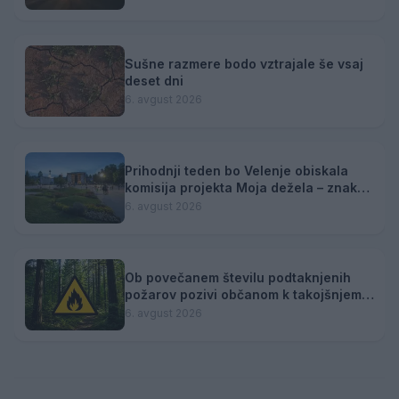
Sušne razmere bodo vztrajale še vsaj
deset dni
6. avgust 2026
Prihodnji teden bo Velenje obiskala
komisija projekta Moja dežela – znak
gostoljubnosti
6. avgust 2026
Ob povečanem številu podtaknjenih
požarov pozivi občanom k takojšnjemu
obveščanju policije
6. avgust 2026