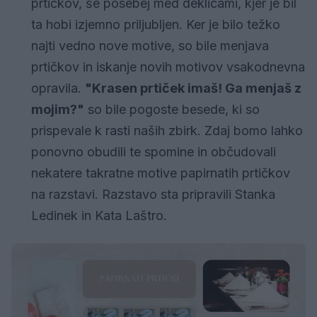
prtičkov, še posebej med deklicami, kjer je bil
ta hobi izjemno priljubljen. Ker je bilo težko
najti vedno nove motive, so bile menjava
prtičkov in iskanje novih motivov vsakodnevna
opravila.
"Krasen prtiček imaš! Ga menjaš z
mojim?"
so bile pogoste besede, ki so
prispevale k rasti naših zbirk. Zdaj bomo lahko
ponovno obudili te spomine in občudovali
nekatere takratne motive papirnatih prtičkov
na razstavi. Razstavo sta pripravili Stanka
Ledinek in Kata Laštro.