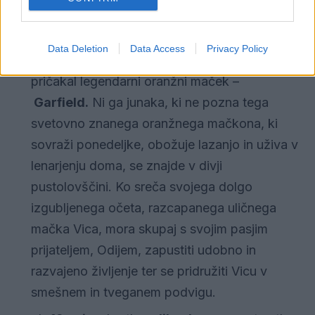
[vstaviclanek id="52502"]
Kino predstave
Data Deletion
Data Access
Privacy Policy
ob
16. uri
vas bo v
veliki dvorani
Kina Velenje
pričakal legendarni oranžni maček –
Garfield.
Ni ga junaka, ki ne pozna tega
svetovno znanega oranžnega mačkona, ki
sovraži ponedeljke, obožuje lazanjo in uživa v
lenarjenju doma, se znajde v divji
pustolovščini. Ko sreča svojega dolgo
izgubljenega očeta, razcapanega uličnega
mačka Vica, mora skupaj s svojim pasjim
prijateljem, Odijem, zapustiti udobno in
razvajeno življenje ter se pridružiti Vicu v
smešnem in tveganem podvigu.