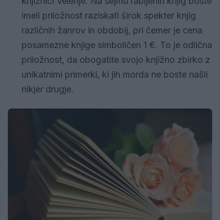
knjižnici Velenje. Na sejmu rabljenih knjig boste
imeli priložnost raziskati širok spekter knjig
različnih žanrov in obdobij, pri čemer je cena
posamezne knjige simboličen 1 €. To je odlična
priložnost, da obogatite svojo knjižno zbirko z
unikatnimi primerki, ki jih morda ne boste našli
nikjer drugje.