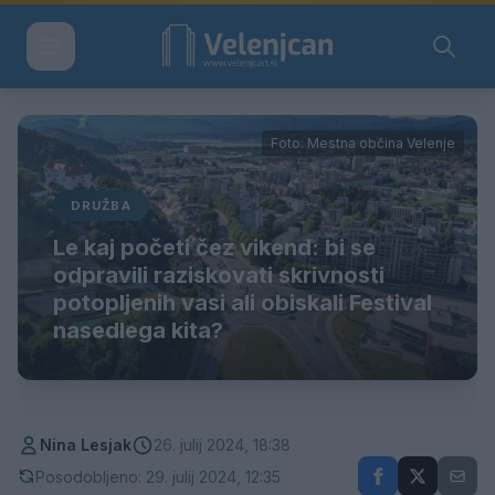
Foto: Mestna občina Velenje
DRUŽBA
Le kaj početi čez vikend: bi se
odpravili raziskovati skrivnosti
potopljenih vasi ali obiskali Festival
nasedlega kita?
Nina Lesjak
26. julij 2024, 18:38
Posodobljeno: 29. julij 2024, 12:35