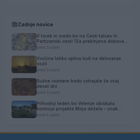
Zadnje novice
V torek in sredo bo na Cesti talcev in
Partizanski cesti 12a prekinjena dobava
toplotne energije
pred 3 urami
Vročina lahko vpliva tudi na delovanje
vozil
pred 3 urami
Sušne razmere bodo vztrajale še vsaj
deset dni
pred 3 urami
Prihodnji teden bo Velenje obiskala
komisija projekta Moja dežela – znak
gostoljubnosti
pred 5 urami