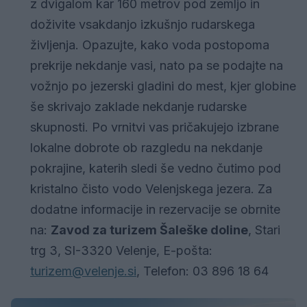
z dvigalom kar 160 metrov pod zemljo in
doživite vsakdanjo izkušnjo rudarskega
življenja. Opazujte, kako voda postopoma
prekrije nekdanje vasi, nato pa se podajte na
vožnjo po jezerski gladini do mest, kjer globine
še skrivajo zaklade nekdanje rudarske
skupnosti. Po vrnitvi vas pričakujejo izbrane
lokalne dobrote ob razgledu na nekdanje
pokrajine, katerih sledi še vedno čutimo pod
kristalno čisto vodo Velenjskega jezera. Za
dodatne informacije in rezervacije se obrnite
na:
Zavod za turizem Šaleške doline
, Stari
trg 3, SI-3320 Velenje, E-pošta:
turizem@velenje.si
, Telefon: 03 896 18 64