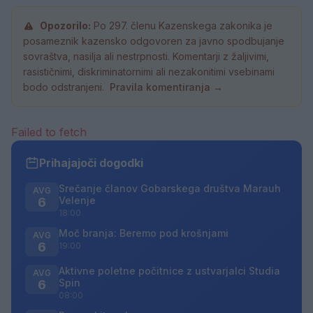
Opozorilo:
Po 297. členu Kazenskega zakonika je
posameznik kazensko odgovoren za javno spodbujanje
sovraštva, nasilja ali nestrpnosti. Komentarji z žaljivimi,
rasističnimi, diskriminatornimi ali nezakonitimi vsebinami
bodo odstranjeni.
Pravila komentiranja →
Failed to fetch
Prihajajoči dogodki
Srečanje članov Gobarskega društva Marauh
AVG
Velenje
6
18:00
Moč branja: Beremo pod krošnjami
AVG
6
19:00
Aktivne poletne počitnice z ustvarjalci Studia
AVG
Spin
6
08:00