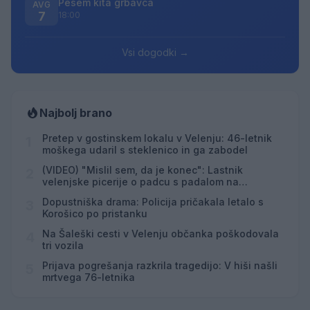
Pesem kita grbavca
AVG
7
18:00
Vsi dogodki →
Najbolj brano
Pretep v gostinskem lokalu v Velenju: 46-letnik
1
moškega udaril s steklenico in ga zabodel
(VIDEO) "Mislil sem, da je konec": Lastnik
2
velenjske picerije o padcu s padalom na
Hrvaškem
Dopustniška drama: Policija pričakala letalo s
3
Korošico po pristanku
Na Šaleški cesti v Velenju občanka poškodovala
4
tri vozila
Prijava pogrešanja razkrila tragedijo: V hiši našli
5
mrtvega 76-letnika