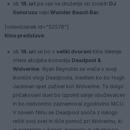
ob
18. uri
pa vas na druženje ob zvokih
DJ
Sonorusa
vabi
Wunder Beach Bar.
[vstaviclanek id="52578"]
Kino predstave
ob
18. uri
se bo v
veliki dvorani
Kina Velenje
vrtela akcijska komedija
Deadpool &
Wolverine
. Ryan Reynolds se vrača v svoji
ikonični vlogi Deadpoola, medtem ko bo Hugh
Jackman spet zaživel kot Wolverine. Ta dolgo
pričakovani duet bo izpolnil sanje oboževalcev
in bo nedvomno zaznamoval zgodovino MCU.
V novem filmu se Deadpool sooča z nalogo
rešiti svoj svet in išče pomoč pri Wolverinu, ki
je potopljen v žalost, depresijo in alkohol po