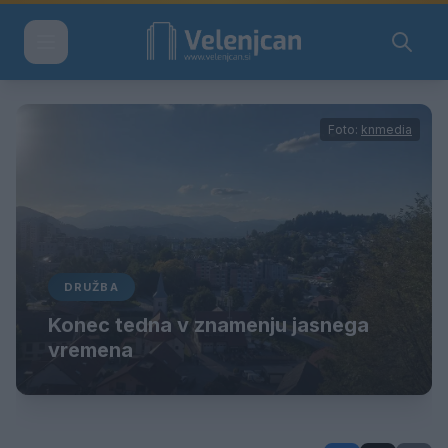
Foto:
knmedia
DRUŽBA
Konec tedna v znamenju jasnega
vremena