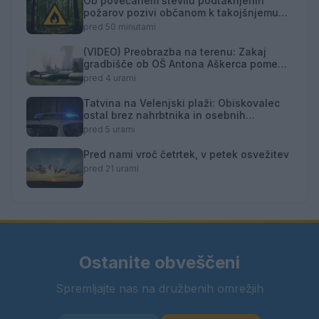
Ob povečanem številu podtaknjenih
požarov pozivi občanom k takojšnjemu
obveščanju policije
pred 50 minutami
(VIDEO) Preobrazba na terenu: Zakaj
gradbišče ob OŠ Antona Aškerca pomeni
naložbo v prihodnost?
pred 4 urami
Tatvina na Velenjski plaži: Obiskovalec
ostal brez nahrbtnika in osebnih
predmetov
pred 5 urami
Pred nami vroč četrtek, v petek osvežitev
pred 21 urami
Ostanite obveščeni
Spremljajte nas na družbenih omrežjih