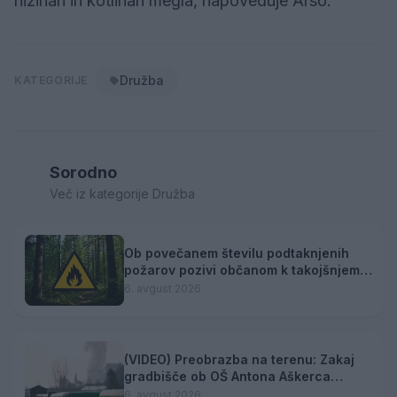
nižinah in kotlinah megla, napoveduje Arso.
Družba
KATEGORIJE
Sorodno
Več iz kategorije Družba
Ob povečanem številu podtaknjenih
požarov pozivi občanom k takojšnjemu
obveščanju policije
6. avgust 2026
(VIDEO) Preobrazba na terenu: Zakaj
gradbišče ob OŠ Antona Aškerca
pomeni naložbo v prihodnost?
6. avgust 2026