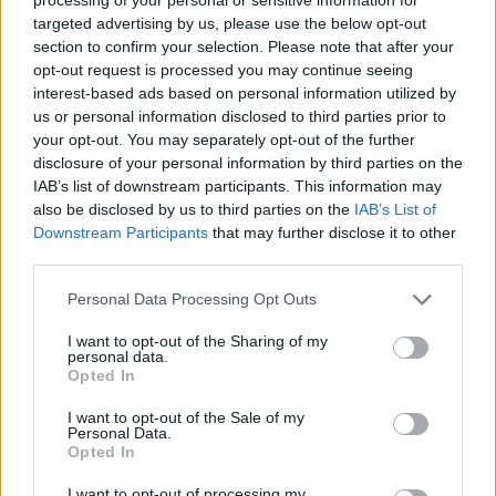
bodo odstranjeni.
Pravila komentiranja →
targeted advertising by us, please use the below opt-out
section to confirm your selection. Please note that after your
opt-out request is processed you may continue seeing
Failed to fetch
interest-based ads based on personal information utilized by
us or personal information disclosed to third parties prior to
Prihajajoči dogodki
your opt-out. You may separately opt-out of the further
disclosure of your personal information by third parties on the
Aktivne poletne počitnice z ustvarjalci Studia
AVG
IAB’s list of downstream participants. This information may
Spin
6
also be disclosed by us to third parties on the
IAB’s List of
08:00
Downstream Participants
that may further disclose it to other
Srečanje članov Gobarskega društva Marauh
AVG
third parties.
Velenje
6
18:00
Personal Data Processing Opt Outs
Moč branja: Beremo pod krošnjami
AVG
6
19:00
I want to opt-out of the Sharing of my
personal data.
Večer pesmi Đorđa Balaševića
Opted In
AVG
7
20:00
I want to opt-out of the Sale of my
Personal Data.
Opted In
Vsi dogodki →
I want to opt-out of processing my