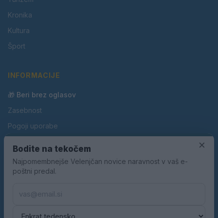
Kronika
Kultura
Šport
INFORMACIJE
🎁 Beri brez oglasov
Zasebnost
Pogoji uporabe
Piškotki
×
Bodite na tekočem
Oglaševanje
Najpomembnejše Velenjčan novice naravnost v vaš e-
poštni predal.
Kontakt
Pravila nagradnih iger
Pravila volilne kampanje