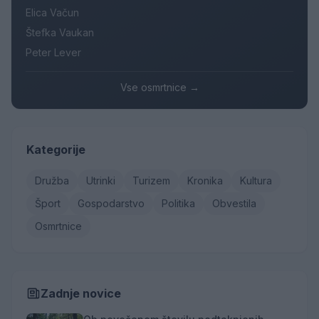
Elica Vačun
Štefka Vaukan
Peter Lever
Vse osmrtnice →
Kategorije
Družba
Utrinki
Turizem
Kronika
Kultura
Šport
Gospodarstvo
Politika
Obvestila
Osmrtnice
Zadnje novice