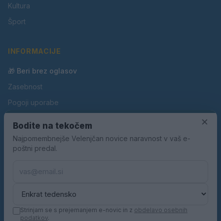
Kultura
Šport
INFORMACIJE
🎁 Beri brez oglasov
Zasebnost
Pogoji uporabe
Piškotki
×
Bodite na tekočem
Oglaševanje
Najpomembnejše Velenjčan novice naravnost v vaš e-
poštni predal.
Kontakt
Pravila nagradnih iger
Pravila volilne kampanje
Strinjam se s prejemanjem e-novic in z
obdelavo osebnih
podatkov
.