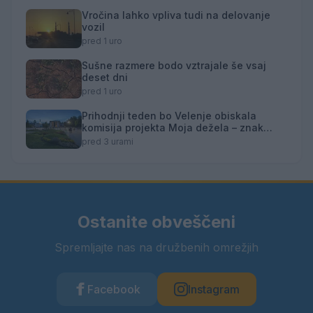
Vročina lahko vpliva tudi na delovanje
vozil
pred 1 uro
Sušne razmere bodo vztrajale še vsaj
deset dni
pred 1 uro
Prihodnji teden bo Velenje obiskala
komisija projekta Moja dežela – znak
gostoljubnosti
pred 3 urami
Ostanite obveščeni
Spremljajte nas na družbenih omrežjih
Facebook
Instagram