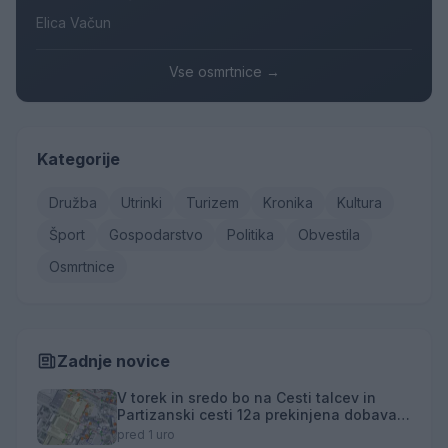
Elica Vačun
Vse osmrtnice →
Kategorije
Družba
Utrinki
Turizem
Kronika
Kultura
Šport
Gospodarstvo
Politika
Obvestila
Osmrtnice
Zadnje novice
V torek in sredo bo na Cesti talcev in
Partizanski cesti 12a prekinjena dobava
toplotne energije
pred 1 uro