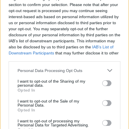
section to confirm your selection. Please note that after your
Failed to fetch
opt-out request is processed you may continue seeing
interest-based ads based on personal information utilized by
Prihajajoči dogodki
us or personal information disclosed to third parties prior to
your opt-out. You may separately opt-out of the further
Aktivne poletne počitnice z ustvarjalci Studia
AVG
disclosure of your personal information by third parties on the
Spin
6
08:00
IAB’s list of downstream participants. This information may
also be disclosed by us to third parties on the
IAB’s List of
Srečanje članov Gobarskega društva Marauh
AVG
Downstream Participants
that may further disclose it to other
Velenje
6
18:00
third parties.
Moč branja: Beremo pod krošnjami
AVG
Personal Data Processing Opt Outs
6
19:00
I want to opt-out of the Sharing of my
Pesem kita grbavca
AVG
personal data.
7
18:00
Opted In
I want to opt-out of the Sale of my
Vsi dogodki →
Personal Data.
Opted In
I want to opt-out of processing my
Personal Data for Targeted Advertising.
Najbolj brano