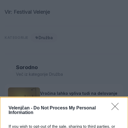
Vir: Festival Velenje
Družba
KATEGORIJE
Sorodno
Več iz kategorije Družba
Vročina lahko vpliva tudi na delovanje
vozil
6. avgust 2026
Velenjčan -
Do Not Process My Personal
Information
If you wish to opt-out of the sale, sharing to third parties, or
Sušne razmere bodo vztrajale še vsaj