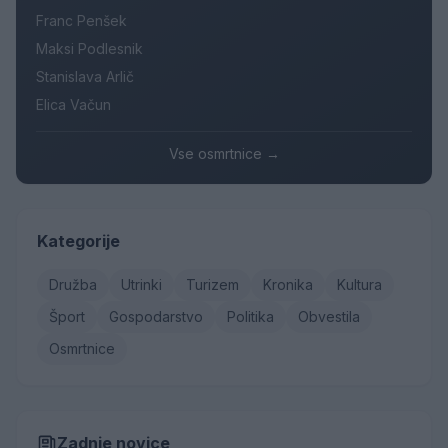
Franc Penšek
Maksi Podlesnik
Stanislava Arlič
Elica Vačun
Vse osmrtnice →
Kategorije
Družba
Utrinki
Turizem
Kronika
Kultura
Šport
Gospodarstvo
Politika
Obvestila
Osmrtnice
Zadnje novice