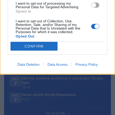
sovraštva, nasilja ali nestrpnosti. Komentarji z žaljivimi,
I want to opt-out of processing my
Personal Data for Targeted Advertising.
rasističnimi, diskriminatornimi ali nezakonitimi vsebinami
Opted In
bodo odstranjeni.
Pravila komentiranja →
I want to opt-out of Collection, Use,
Retention, Sale, and/or Sharing of my
Personal Data that Is Unrelated with the
Failed to fetch
Purposes for which it was collected.
Opted Out
Prihajajoči dogodki
CONFIRM
Pesem kita grbavca
AVG
7
18:00
Smrt Robina Hooda
Data Deletion
Data Access
Privacy Policy
AVG
7
20:30
Aktivne poletne počitnice z ustvarjalci Studia
AVG
Spin
7
08:00
Večer pesmi Đorđa Balaševića
AVG
7
20:00
Vsi dogodki →