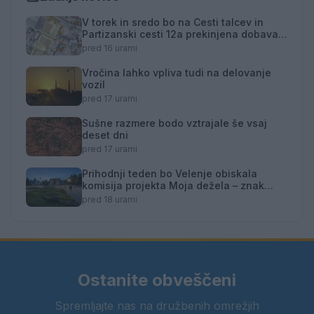
V torek in sredo bo na Cesti talcev in
Partizanski cesti 12a prekinjena dobava
toplotne energije
pred 16 urami
Vročina lahko vpliva tudi na delovanje
vozil
pred 17 urami
Sušne razmere bodo vztrajale še vsaj
deset dni
pred 17 urami
Prihodnji teden bo Velenje obiskala
komisija projekta Moja dežela – znak
gostoljubnosti
pred 18 urami
Ostanite obveščeni
Spremljajte nas na družbenih omrežjih