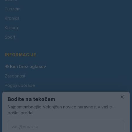
Turizem
Kronika
Kultura
Šport
INFORMACIJE
🎁 Beri brez oglasov
Zasebnost
Pogoji uporabe
Piškotki
×
Bodite na tekočem
Oglaševanje
Najpomembnejše Velenjčan novice naravnost v vaš e-
poštni predal.
Kontakt
Pravila nagradnih iger