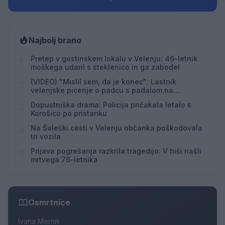
Najbolj brano
Pretep v gostinskem lokalu v Velenju: 46-letnik
1
moškega udaril s steklenico in ga zabodel
(VIDEO) "Mislil sem, da je konec": Lastnik
2
velenjske picerije o padcu s padalom na
Hrvaškem
Dopustniška drama: Policija pričakala letalo s
3
Korošico po pristanku
Na Šaleški cesti v Velenju občanka poškodovala
4
tri vozila
Prijava pogrešanja razkrila tragedijo: V hiši našli
5
mrtvega 76-letnika
Osmrtnice
Ivana Mernik