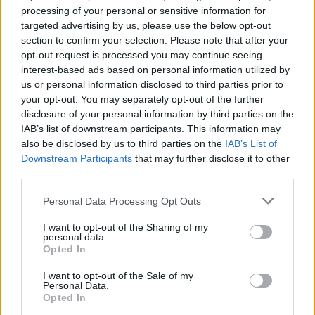
processing of your personal or sensitive information for
deset dni
targeted advertising by us, please use the below opt-out
6. avgust 2026
section to confirm your selection. Please note that after your
opt-out request is processed you may continue seeing
interest-based ads based on personal information utilized by
Prihodnji teden bo Velenje obiskala
us or personal information disclosed to third parties prior to
komisija projekta Moja dežela – znak
your opt-out. You may separately opt-out of the further
gostoljubnosti
6. avgust 2026
disclosure of your personal information by third parties on the
IAB’s list of downstream participants. This information may
also be disclosed by us to third parties on the
IAB’s List of
Downstream Participants
that may further disclose it to other
Ob povečanem številu podtaknjenih
third parties.
požarov pozivi občanom k takojšnjemu
obveščanju policije
6. avgust 2026
Personal Data Processing Opt Outs
I want to opt-out of the Sharing of my
personal data.
Opted In
I want to opt-out of the Sale of my
Personal Data.
Opozorilo:
Po 297. členu Kazenskega zakonika je
Opted In
posameznik kazensko odgovoren za javno spodbujanje