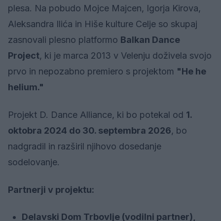
plesa. Na pobudo Mojce Majcen, Igorja Kirova,
Aleksandra Ilića in Hiše kulture Celje so skupaj
zasnovali plesno platformo
Balkan Dance
Project
, ki je marca 2013 v Velenju doživela svojo
prvo in nepozabno premiero s projektom
"He he
helium."
Projekt D. Dance Alliance, ki bo potekal od
1.
oktobra 2024 do 30. septembra 2026
, bo
nadgradil in razširil njihovo dosedanje
sodelovanje.
Partnerji v projektu:
Delavski Dom Trbovlje (vodilni partner),