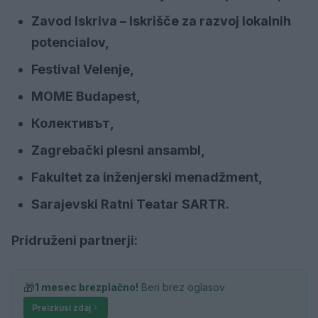
Zavod Iskriva – Iskrišče za razvoj lokalnih
potencialov,
Festival Velenje,
MOME Budapest,
Колективът,
Zagrebački plesni ansambl,
Fakultet za inženjerski menadžment,
Sarajevski Ratni Teatar SARTR.
Pridruženi partnerji:
🎁
1 mesec brezplačno!
Beri brez oglasov
Preizkusi zdaj