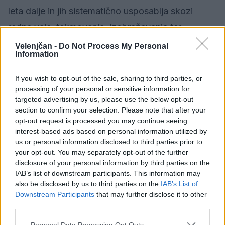
leta dalje in jih sistematično usposablja skozi
redne vaje, tekmovanja, izobraževanja ter
preventivne in družabne aktivnosti.
Velenjčan -
Do Not Process My Personal
Information
Mladim prvakinjam iskreno čestita tudi ekipa
If you wish to opt-out of the sale, sharing to third parties, or
Velenjčana.
processing of your personal or sensitive information for
1 / 2
targeted advertising by us, please use the below opt-out
section to confirm your selection. Please note that after your
opt-out request is processed you may continue seeing
interest-based ads based on personal information utilized by
us or personal information disclosed to third parties prior to
your opt-out. You may separately opt-out of the further
disclosure of your personal information by third parties on the
IAB’s list of downstream participants. This information may
Vir: MOV
also be disclosed by us to third parties on the
IAB’s List of
Downstream Participants
that may further disclose it to other
third parties.
Družba
KATEGORIJE
Personal Data Processing Opt Outs