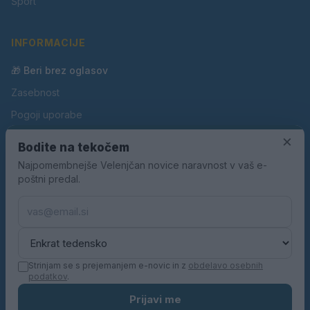
Šport
INFORMACIJE
🎁 Beri brez oglasov
Zasebnost
Pogoji uporabe
Piškotki
×
Bodite na tekočem
Oglaševanje
Najpomembnejše Velenjčan novice naravnost v vaš e-
poštni predal.
Kontakt
Pravila nagradnih iger
Pravila volilne kampanje
Strinjam se s prejemanjem e-novic in z
obdelavo osebnih
podatkov
.
© 2026 Velenjčan. Vse pravice pridržane.
Prijavi me
KN MEDIA d.o.o.