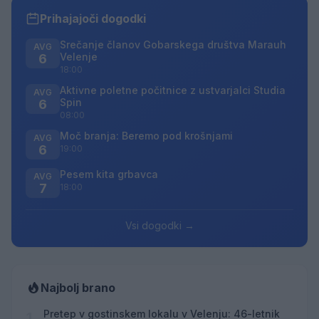
Prihajajoči dogodki
Srečanje članov Gobarskega društva Marauh
AVG
Velenje
6
18:00
Aktivne poletne počitnice z ustvarjalci Studia
AVG
Spin
6
08:00
Moč branja: Beremo pod krošnjami
AVG
6
19:00
Pesem kita grbavca
AVG
7
18:00
Vsi dogodki →
Najbolj brano
Pretep v gostinskem lokalu v Velenju: 46-letnik
1