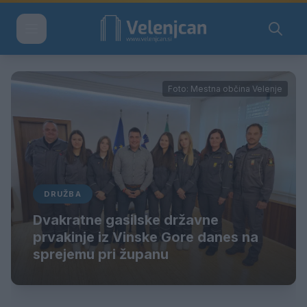
Foto: Mestna občina Velenje
DRUŽBA
Dvakratne gasilske državne
prvakinje iz Vinske Gore danes na
sprejemu pri županu