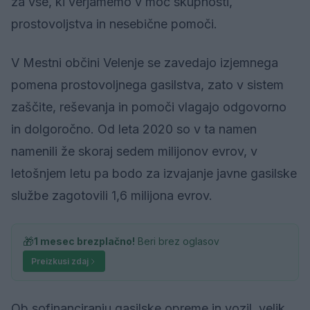
za vse, ki verjamemo v moč skupnosti,
prostovoljstva in nesebične pomoči.
V Mestni občini Velenje se zavedajo izjemnega
pomena prostovoljnega gasilstva, zato v sistem
zaščite, reševanja in pomoči vlagajo odgovorno
in dolgoročno. Od leta 2020 so v ta namen
namenili že skoraj sedem milijonov evrov, v
letošnjem letu pa bodo za izvajanje javne gasilske
službe zagotovili 1,6 milijona evrov.
🎁
1 mesec brezplačno!
Beri brez oglasov
Preizkusi zdaj
Ob sofinanciranju gasilske opreme in vozil, velik