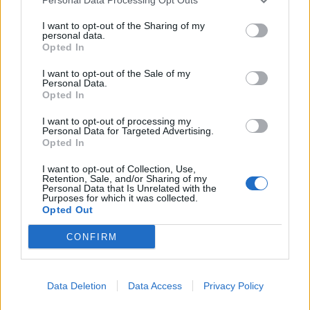
I want to opt-out of the Sharing of my
personal data.
Opted In
Sorodno
I want to opt-out of the Sale of my
Personal Data.
Več iz kategorije Družba
Opted In
I want to opt-out of processing my
Personal Data for Targeted Advertising.
Vročina lahko vpliva tudi na delovanje
Opted In
vozil
6. avgust 2026
I want to opt-out of Collection, Use,
Retention, Sale, and/or Sharing of my
Personal Data that Is Unrelated with the
Purposes for which it was collected.
Opted Out
Sušne razmere bodo vztrajale še vsaj
deset dni
CONFIRM
6. avgust 2026
Data Deletion
Data Access
Privacy Policy
Prihodnji teden bo Velenje obiskala