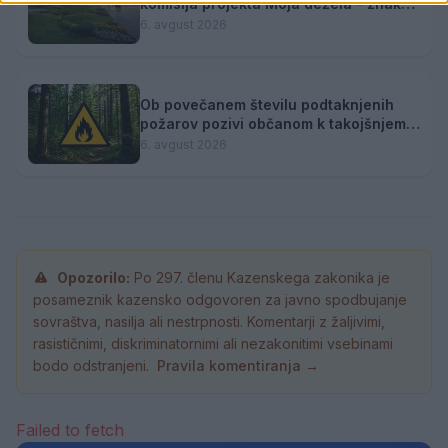
komisija projekta Moja dežela – znak
gostoljubnosti
6. avgust 2026
Ob povečanem številu podtaknjenih
požarov pozivi občanom k takojšnjemu
obveščanju policije
6. avgust 2026
Opozorilo:
Po 297. členu Kazenskega zakonika je
posameznik kazensko odgovoren za javno spodbujanje
sovraštva, nasilja ali nestrpnosti. Komentarji z žaljivimi,
rasističnimi, diskriminatornimi ali nezakonitimi vsebinami
bodo odstranjeni.
Pravila komentiranja →
Failed to fetch