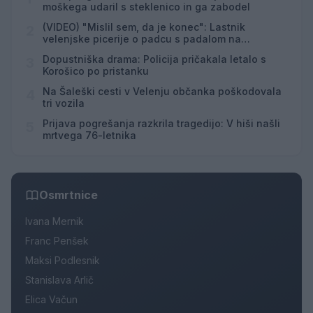
moškega udaril s steklenico in ga zabodel
(VIDEO) "Mislil sem, da je konec": Lastnik
2
velenjske picerije o padcu s padalom na
Hrvaškem
Dopustniška drama: Policija pričakala letalo s
3
Korošico po pristanku
Na Šaleški cesti v Velenju občanka poškodovala
4
tri vozila
Prijava pogrešanja razkrila tragedijo: V hiši našli
5
mrtvega 76-letnika
Osmrtnice
Ivana Mernik
Franc Penšek
Maksi Podlesnik
Stanislava Arlič
Elica Vačun