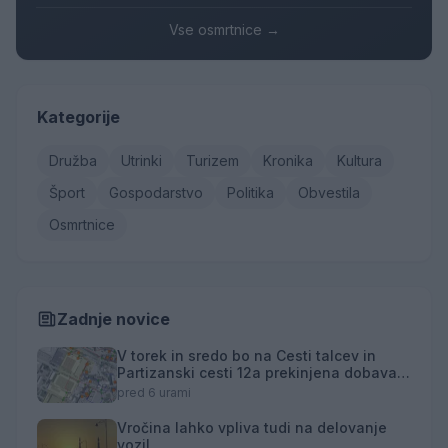
Vse osmrtnice →
Kategorije
Družba
Utrinki
Turizem
Kronika
Kultura
Šport
Gospodarstvo
Politika
Obvestila
Osmrtnice
Zadnje novice
V torek in sredo bo na Cesti talcev in
Partizanski cesti 12a prekinjena dobava
toplotne energije
pred 6 urami
Vročina lahko vpliva tudi na delovanje
vozil