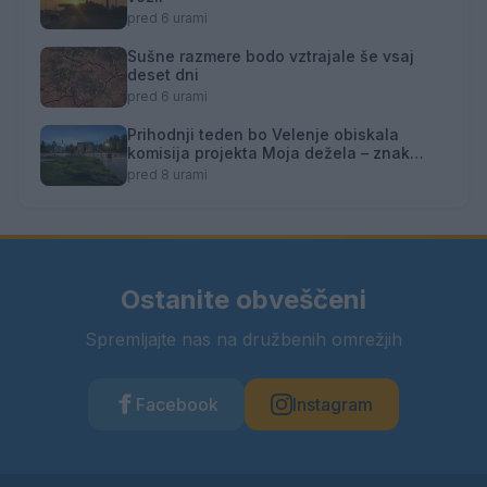
pred 6 urami
Sušne razmere bodo vztrajale še vsaj
deset dni
pred 6 urami
Prihodnji teden bo Velenje obiskala
komisija projekta Moja dežela – znak
gostoljubnosti
pred 8 urami
Ostanite obveščeni
Spremljajte nas na družbenih omrežjih
Facebook
Instagram