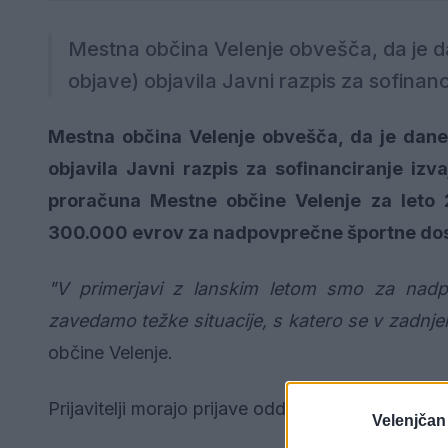
Mestna občina Velenje obvešča, da je da
objave) objavila Javni razpis za sofinanci
Mestna občina Velenje obvešča, da je danes
objavila Javni razpis za sofinanciranje izv
proračuna Mestne občine Velenje za leto 
300.000 evrov za nadpovprečne športne do
"V primerjavi z lanskim letom smo za nad
zavedamo težke situacije, s katero se v zadnje
občine Velenje.
Prijavitelji morajo prijave oddati
do vključno 9. f
Velenjčan