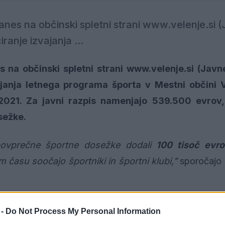
nes na občinski spletni strani www.velenje.si 
ranje izvajanja ...
 na občinski spletni strani www.velenje.si (Javn
ajanja letnega programa športa v Mestni občini V
2021. Za javni razpis namenjajo 539.500 evrov
sežke.
povprečne športne dosežke dodali
100 tisoč evro
m času soočajo športniki in športni klubi,"
sporočajo 
ebruarja 2021 do 15. ure.
 -
Do Not Process My Personal Information