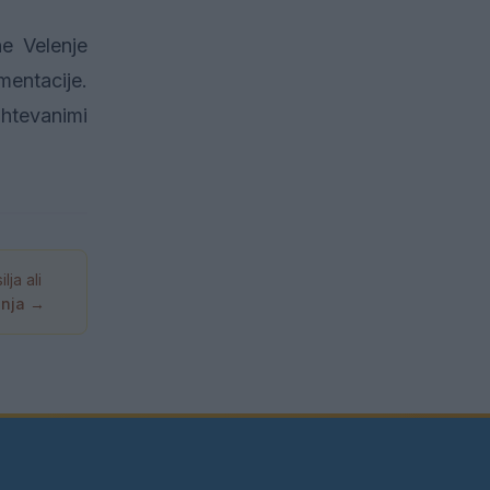
ne Velenje
entacije.
ahtevanimi
ja ali
anja →