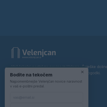
Vaš lokalni portal za novice iz Velenja, Šaleške doline
×
okolice. Aktualne novice, šport, kultura, dogodki.
Bodite na tekočem
Najpomembnejše Velenjčan novice naravnost
Povezujemo Velenje.
v vaš e-poštni predal.