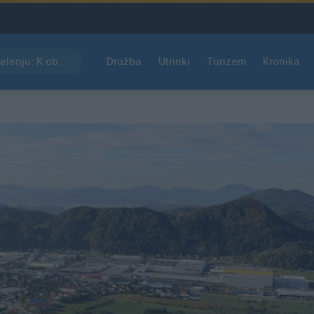
Kam čez vikend v Velenju: K obisku vabi Poletni bolšji sejem
Družba
Utrinki
Turizem
Kronika