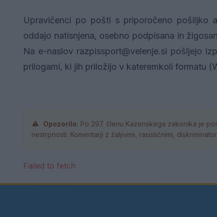
Upravičenci po pošti s priporočeno pošiljko a
oddajo natisnjena, osebno podpisana in žigos
Na e-naslov razpissport@velenje.si pošljejo iz
prilogami, ki jih priložijo v kateremkoli formatu (
Opozorilo:
Po 297. členu Kazenskega zakonika je pos
nestrpnosti. Komentarji z žaljivimi, rasističnimi, diskrimina
Failed to fetch