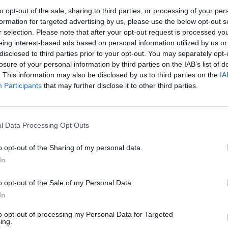
rama športa v Mestni občini Velenje se lahko prijavi
to opt-out of the sale, sharing to third parties, or processing of your per
formation for targeted advertising by us, please use the below opt-out s
 Republiki Sloveniji, zavodi za šport, zavodi s področja
r selection. Please note that after your opt-out request is processed y
a športa, določene z Letnim programom športa, pravne
eing interest-based ads based on personal information utilized by us or
disclosed to third parties prior to your opt-out. You may separately opt-
tu v RS, samostojni podjetniki posamezniki, ki so regis
losure of your personal information by third parties on the IAB’s list of
ve, ki so ustanovljene za splošno koristen namen na
. This information may also be disclosed by us to third parties on the
IA
Participants
that may further disclose it to other third parties.
 zasebni športni delavci.
občini v letu 2021 na področju športa sofinancirajo:
l Data Processing Opt Outs
o opt-out of the Sharing of my personal data.
Preizku
In
o opt-out of the Sale of my Personal Data.
n mladine prostočasno (celoletni prostočasni športni
In
rtna vzgoja otrok in mladine s posebnimi potrebami 
to opt-out of processing my Personal Data for Targeted
a otrok in mladine usmerjenih v kakovostni in vrhun
ing.