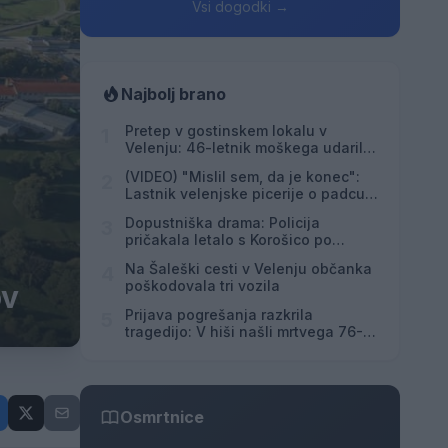
Vsi dogodki →
Najbolj brano
Pretep v gostinskem lokalu v
1
Velenju: 46-letnik moškega udaril s
steklenico in ga zabodel
(VIDEO) "Mislil sem, da je konec":
2
Lastnik velenjske picerije o padcu s
padalom na Hrvaškem
Dopustniška drama: Policija
3
pričakala letalo s Korošico po
pristanku
Na Šaleški cesti v Velenju občanka
4
poškodovala tri vozila
ov
Prijava pogrešanja razkrila
5
tragedijo: V hiši našli mrtvega 76-
letnika
Osmrtnice