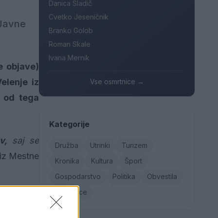
Danica Sladič
Cvetko Jeseničnik
(Javne
Branko Golob
Roman Skale
Ivana Mernik
e objave)
elenje iz
Vse osmrtnice →
, od tega
Kategorije
v,
saj se
Družba
Utrinki
Turizem
iz Mestne
Kronika
Kultura
Šport
Gospodarstvo
Politika
Obvestila
Osmrtnice