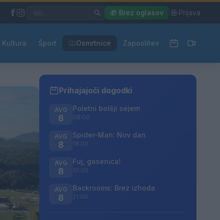
|
🎁 Brez oglasov
|
Prijava
Kultura
Šport
Osmrtnice
Zaposlitev
Prihajajoči dogodki
Poletni bolšji sejem
AVG
8
08:00
Spider-Man: Nov dan
AVG
8
18:00
Fuj, gosenica!
AVG
8
10:00
Backrooms: Brez izhoda
AVG
8
21:00