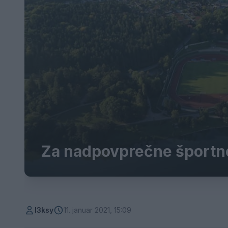
Za nadpovprečne športne
l3ksy
11. januar 2021, 15:09