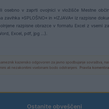
li osebno v zaprti ovojnici v vložišče Mestne obči
ana zavihka »SPLOŠNO« in »IZJAVA« iz razpisne dokum
polnjene razpisne obrazce v formatu Excel z vsemi z
Word, Excel, pdf, jpg …).
ameznik kazensko odgovoren za javno spodbujanje sovraštva, nasil
tornimi ali nezakonitimi vsebinami bodo odstranjeni.
Pravila komentir
Ostanite obveščeni