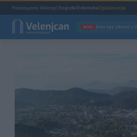
Povezujemo Velenje!
|
Dogodki
Videoteka
Oglaševanje
NOVO