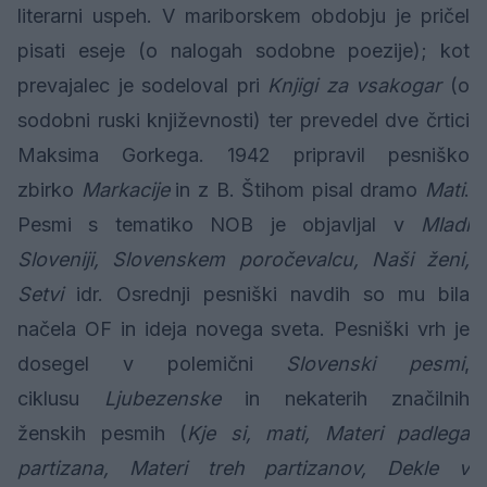
literarni uspeh. V mariborskem obdobju je pričel
pisati eseje (o nalogah sodobne poezije); kot
prevajalec je sodeloval pri
Knjigi za vsakogar
(o
sodobni ruski književnosti) ter prevedel dve črtici
Maksima Gorkega. 1942 pripravil pesniško
zbirko
Markacije
in z B. Štihom pisal dramo
Mati
.
Pesmi s tematiko NOB je objavljal v
Mladi
Sloveniji, Slovenskem poročevalcu, Naši ženi,
Setvi
idr. Osrednji pesniški navdih so mu bila
načela OF in ideja novega sveta. Pesniški vrh je
dosegel v polemični
Slovenski pesmi
,
ciklusu
Ljubezenske
in nekaterih značilnih
ženskih pesmih (
Kje si, mati, Materi padlega
partizana, Materi treh partizanov, Dekle v