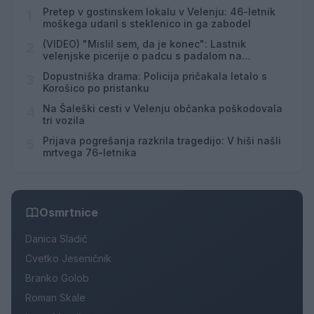
Pretep v gostinskem lokalu v Velenju: 46-letnik
1
moškega udaril s steklenico in ga zabodel
(VIDEO) "Mislil sem, da je konec": Lastnik
2
velenjske picerije o padcu s padalom na
Hrvaškem
Dopustniška drama: Policija pričakala letalo s
3
Korošico po pristanku
Na Šaleški cesti v Velenju občanka poškodovala
4
tri vozila
Prijava pogrešanja razkrila tragedijo: V hiši našli
5
mrtvega 76-letnika
Osmrtnice
Danica Sladič
Cvetko Jeseničnik
Branko Golob
Roman Skale