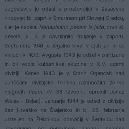
Jugoslavijo je odšel s prostovoljci v Zasavsko
hribovje; bil zaprt v Šmartnem pri Slovenj Gradcu,
kjer je napisal
Nenapisano pesem iz ječe
, prvo sl.
pesem, ki jo je navdihnilo trpljenje v zaporu.
Septembra 1941 je ilegalno bival v Ljubljani in se
vključil v NOB. Avgusta 1943 je odšel v partizane
in bil vodja kulturniške skupine v XIV. udarni
diviziji. Konec 1943 je v Starih Ogencah nad
Juriščami divizijska tehnika razmnožila zbirko
njegovih
Pesmi
(v 38 izvodih, opremil Janez
Weiss - Belač). Januarja 1944 je odšel z divizijo
čez Hrvaško na Štajersko in bil 22. februarja
ustreljen na Žlebnikovi domačiji v Šentvidu nad
Zavodnjem pri nenadnem napadu nemške