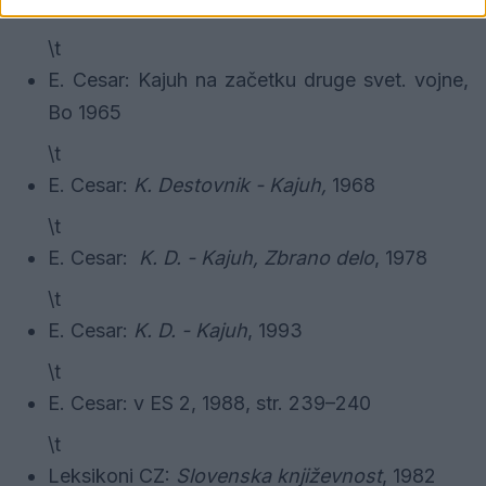
F. Pristovšek:
Zapiski o Kajuhu
, NSd 1954
\t
E. Cesar: Kajuh na začetku druge svet. vojne,
Bo 1965
\t
E. Cesar:
K. Destovnik - Kajuh,
1968
\t
E. Cesar:
K. D. - Kajuh,
Zbrano delo
, 1978
\t
E. Cesar:
K. D. - Kajuh
, 1993
\t
E. Cesar: v ES 2, 1988, str. 239–240
\t
Leksikoni CZ:
Slovenska književnost
, 1982