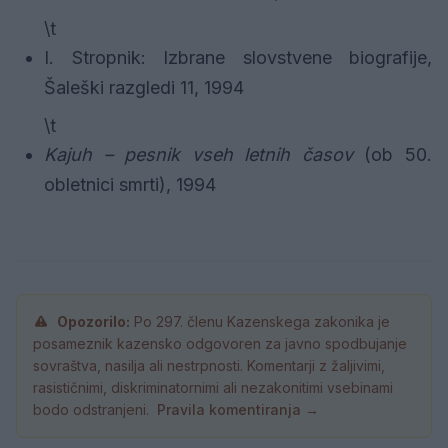
\t
I. Stropnik: Izbrane slovstvene biografije,
Šaleški razgledi 11, 1994
\t
K
ajuh – pesnik vseh letnih časov
(ob 50.
obletnici smrti), 1994
Opozorilo:
Po 297. členu Kazenskega zakonika je
posameznik kazensko odgovoren za javno spodbujanje
sovraštva, nasilja ali nestrpnosti. Komentarji z žaljivimi,
rasističnimi, diskriminatornimi ali nezakonitimi vsebinami
bodo odstranjeni.
Pravila komentiranja →