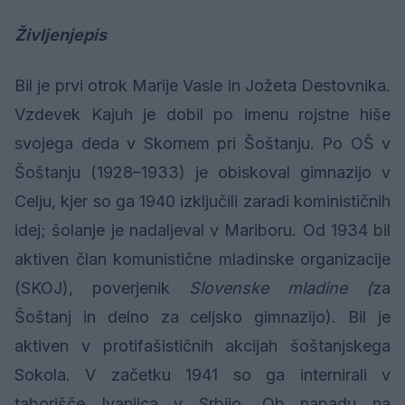
Življenjepis
Bil je prvi otrok Marije Vasle in Jožeta Destovnika.
Vzdevek Kajuh je dobil po imenu rojstne hiše
svojega deda v Skornem pri Šoštanju. Po OŠ v
Šoštanju (1928–1933) je obiskoval gimnazijo v
Celju, kjer so ga 1940 izključili zaradi kominističnih
idej; šolanje je nadaljeval v Mariboru. Od 1934 bil
aktiven član komunistične mladinske organizacije
(SKOJ), poverjenik
Slovenske mladine (
za
Šoštanj in delno za celjsko gimnazijo). Bil je
aktiven v protifašističnih akcijah šoštanjskega
Sokola. V začetku 1941 so ga internirali v
taborišče Ivanjica v Srbijo. Ob napadu na