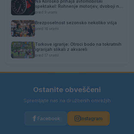
Na Koroško prihaja avtomobilski
spektakel: Rohnenje motorjev, dvoboji na
progah in atraktivni Car Meet
pred 9 urami
Brezposelnost sezonsko nekoliko višja
pred 16 urami
Torkove igrarije: Otroci bodo na tokratnih
igrarijah slikali z akvareli
pred 17 urami
Ostanite obveščeni
Spremljajte nas na družbenih omrežjih
Facebook
Instagram