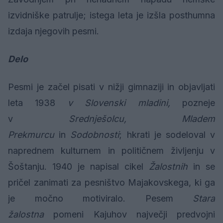
izvidniške patrulje; istega leta je izšla posthumna
izdaja njegovih pesmi.
Delo
Pesmi je začel pisati v nižji gimnaziji in objavljati
leta 1938
v
Slovenski mladini,
pozneje
v
Srednješolcu, Mladem
Prekmurcu
in
Sodobnosti
; hkrati je sodeloval v
naprednem kulturnem in političnem življenju v
Šoštanju. 1940 je napisal cikel
Žalostnih
in se
pričel zanimati za pesništvo Majakovskega, ki ga
je močno motiviralo. Pesem
Stara
žalostna
pomeni Kajuhov največji predvojni