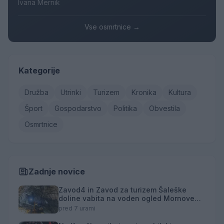
Ivana Mernik
Vse osmrtnice →
Kategorije
Družba
Utrinki
Turizem
Kronika
Kultura
Šport
Gospodarstvo
Politika
Obvestila
Osmrtnice
Zadnje novice
Zavod4 in Zavod za turizem Šaleške
doline vabita na voden ogled Mornove
zijalke
pred 7 urami