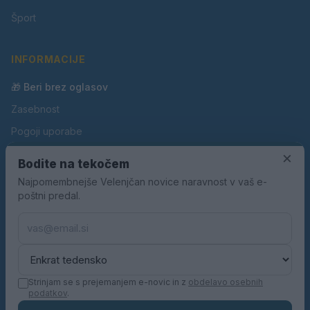
Šport
INFORMACIJE
🎁 Beri brez oglasov
Zasebnost
Pogoji uporabe
×
Piškotki
Bodite na tekočem
Oglaševanje
Najpomembnejše Velenjčan novice naravnost v vaš e-
poštni predal.
Kontakt
Pravila nagradnih iger
Pravila volilne kampanje
Strinjam se s prejemanjem e-novic in z
obdelavo osebnih
podatkov
.
© 2026 Velenjčan. Vse pravice pridržane.