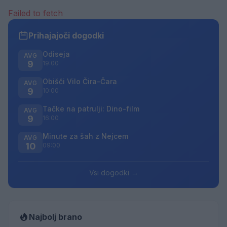
Failed to fetch
Prihajajoči dogodki
Odiseja
AVG
9
19:00
Obišči Vilo Čira-Čara
AVG
9
10:00
Tačke na patrulji: Dino-film
AVG
9
16:00
Minute za šah z Nejcem
AVG
10
09:00
Vsi dogodki →
Najbolj brano