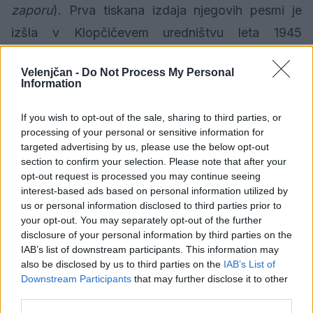
zaporu
). Prva tiskana izdaja njegovih pesmi je
izšla v Klopčičevem uredništvu leta 1945
v Ljubljani. Po vojni je izšlo preko trideset različnih
Velenjčan -
Do Not Process My Personal
izdaj njegovih pesmi in veliko prevodov v druge
Information
jezike. Številne njegove pesmi so uglasbene.
If you wish to opt-out of the sale, sharing to third parties, or
processing of your personal or sensitive information for
Nagrade in priznanja
targeted advertising by us, please use the below opt-out
section to confirm your selection. Please note that after your
\t
opt-out request is processed you may continue seeing
interest-based ads based on personal information utilized by
1953: proglašen za narodnega heroja
us or personal information disclosed to third parties prior to
your opt-out. You may separately opt-out of the further
\t
disclosure of your personal information by third parties on the
1966: objavljeno njegovo
Zbrano delo
(zbral in
IAB’s list of downstream participants. This information may
ur. E. Cesar; kasneje več dopolnjenih izdaj)
also be disclosed by us to third parties on the
IAB’s List of
Downstream Participants
that may further disclose it to other
\t
third parties.
1968: v Šoštanju odprt Kajuhov muzej