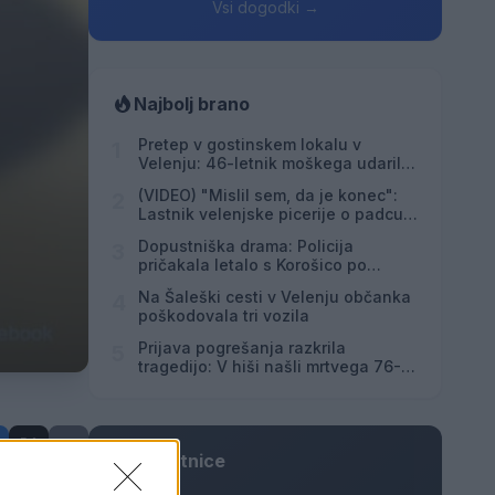
Vsi dogodki →
Najbolj brano
Pretep v gostinskem lokalu v
1
Velenju: 46-letnik moškega udaril s
steklenico in ga zabodel
(VIDEO) "Mislil sem, da je konec":
2
Lastnik velenjske picerije o padcu s
padalom na Hrvaškem
Dopustniška drama: Policija
3
pričakala letalo s Korošico po
pristanku
Na Šaleški cesti v Velenju občanka
4
poškodovala tri vozila
Prijava pogrešanja razkrila
5
tragedijo: V hiši našli mrtvega 76-
letnika
Osmrtnice