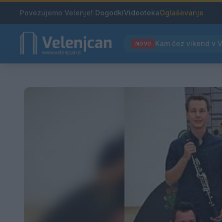
Povezujemo Velenje!
|
Dogodki
Videoteka
Oglaševanje
NOVO