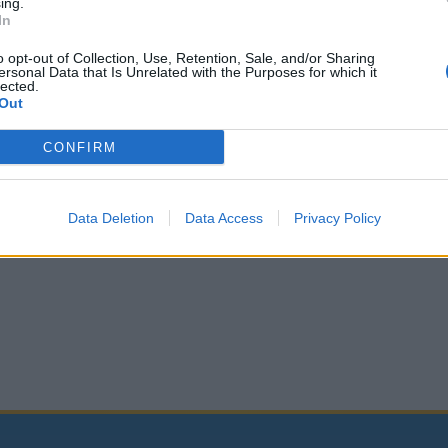
ing.
In
o opt-out of Collection, Use, Retention, Sale, and/or Sharing
ersonal Data that Is Unrelated with the Purposes for which it
lected.
Out
CONFIRM
Data Deletion
Data Access
Privacy Policy