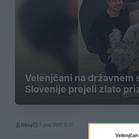
Velenjčani na državnem s
Slovenije prejeli zlato pr
l3ksy
7. junij 2017, 12:21
Velenjčan