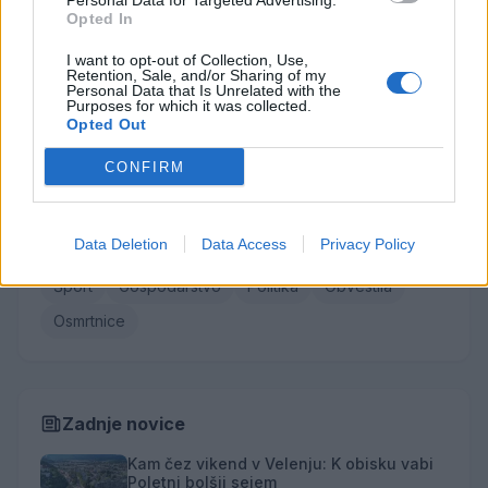
Personal Data for Targeted Advertising.
Opted In
Franc Penšek
Maksi Podlesnik
I want to opt-out of Collection, Use,
Retention, Sale, and/or Sharing of my
Personal Data that Is Unrelated with the
Purposes for which it was collected.
Vse osmrtnice →
Opted Out
CONFIRM
Kategorije
Data Deletion
Data Access
Privacy Policy
Družba
Utrinki
Turizem
Kronika
Kultura
Šport
Gospodarstvo
Politika
Obvestila
Osmrtnice
Zadnje novice
Kam čez vikend v Velenju: K obisku vabi
Poletni bolšji sejem