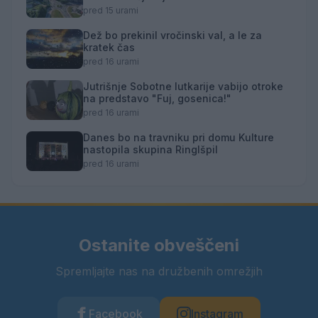
pred 15 urami
Dež bo prekinil vročinski val, a le za
kratek čas
pred 16 urami
Jutrišnje Sobotne lutkarije vabijo otroke
na predstavo "Fuj, gosenica!"
pred 16 urami
Danes bo na travniku pri domu Kulture
nastopila skupina Ringlšpil
pred 16 urami
Ostanite obveščeni
Spremljajte nas na družbenih omrežjih
Facebook
Instagram