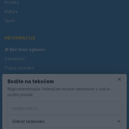
Kronika
Kultura
Šport
INFORMACIJE
🎁 Beri brez oglasov
Zasebnost
Pogoji uporabe
Piškotki
×
Bodite na tekočem
Oglaševanje
Najpomembnejše Velenjčan novice naravnost v vaš e-
poštni predal.
Kontakt
Pravila nagradnih iger
Pravila volilne kampanje