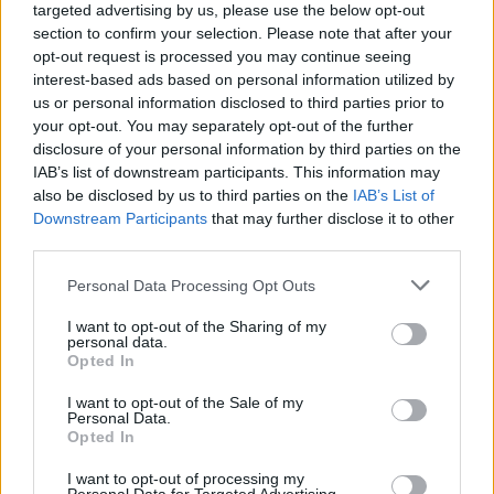
targeted advertising by us, please use the below opt-out
Najbolj brano
section to confirm your selection. Please note that after your
opt-out request is processed you may continue seeing
Pretep v gostinskem lokalu v Velenju: 46-letnik
1
interest-based ads based on personal information utilized by
moškega udaril s steklenico in ga zabodel
us or personal information disclosed to third parties prior to
(VIDEO) "Mislil sem, da je konec": Lastnik
2
your opt-out. You may separately opt-out of the further
velenjske picerije o padcu s padalom na
disclosure of your personal information by third parties on the
Hrvaškem
Dopustniška drama: Policija pričakala letalo s
IAB’s list of downstream participants. This information may
3
Korošico po pristanku
also be disclosed by us to third parties on the
IAB’s List of
Downstream Participants
that may further disclose it to other
Na Šaleški cesti v Velenju občanka poškodovala
4
tri vozila
third parties.
Prijava pogrešanja razkrila tragedijo: V hiši našli
5
Personal Data Processing Opt Outs
mrtvega 76-letnika
I want to opt-out of the Sharing of my
personal data.
Opted In
Osmrtnice
I want to opt-out of the Sale of my
Personal Data.
Branko Golob
Opted In
Roman Skale
I want to opt-out of processing my
Ivana Mernik