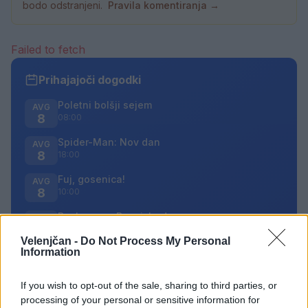
bodo odstranjeni.
Pravila komentiranja →
Failed to fetch
Prihajajoči dogodki
Poletni bolšji sejem
AVG
8
08:00
Spider-Man: Nov dan
AVG
8
18:00
Fuj, gosenica!
AVG
8
10:00
Backrooms: Brez izhoda
AVG
8
21:00
Velenjčan -
Do Not Process My Personal
Information
Vsi dogodki →
If you wish to opt-out of the sale, sharing to third parties, or
processing of your personal or sensitive information for