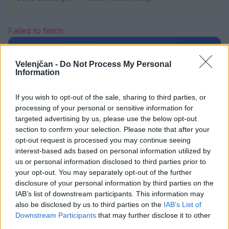
Failed to fetch
Prihajajoči dogodki
Velenjčan -
Do Not Process My Personal
Pesem kita grbavca
Information
AVG
7
18:00
If you wish to opt-out of the sale, sharing to third parties, or
Smrt Robina Hooda
AVG
processing of your personal or sensitive information for
7
20:30
targeted advertising by us, please use the below opt-out
Aktivne poletne počitnice z ustvarjalci Studia
AVG
section to confirm your selection. Please note that after your
Spin
7
opt-out request is processed you may continue seeing
08:00
interest-based ads based on personal information utilized by
Večer pesmi Đorđa Balaševića
us or personal information disclosed to third parties prior to
AVG
7
20:00
your opt-out. You may separately opt-out of the further
disclosure of your personal information by third parties on the
IAB’s list of downstream participants. This information may
Vsi dogodki →
also be disclosed by us to third parties on the
IAB’s List of
Downstream Participants
that may further disclose it to other
third parties.