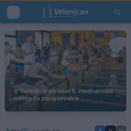
V Velenju je potekal 5. mednarodni
miting za paraplavalce
l3ksy
7. april 2019, 11:12