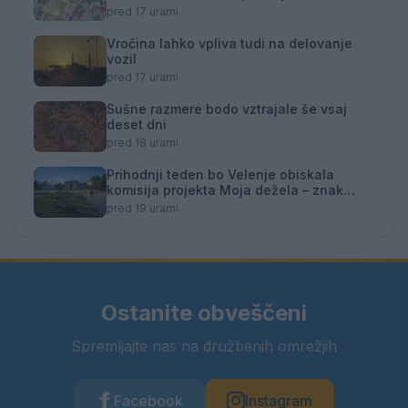
toplotne energije
pred 17 urami
Vročina lahko vpliva tudi na delovanje
vozil
pred 17 urami
Sušne razmere bodo vztrajale še vsaj
deset dni
pred 18 urami
Prihodnji teden bo Velenje obiskala
komisija projekta Moja dežela – znak
gostoljubnosti
pred 19 urami
Ostanite obveščeni
Spremljajte nas na družbenih omrežjih
Facebook
Instagram