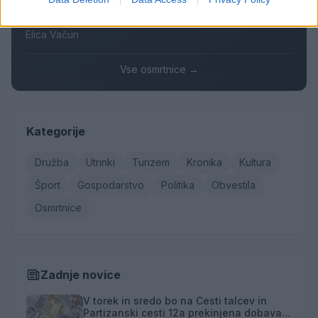
Stanislava Arlič
Elica Vačun
Vse osmrtnice →
Kategorije
Družba
Utrinki
Turizem
Kronika
Kultura
Šport
Gospodarstvo
Politika
Obvestila
Osmrtnice
Zadnje novice
V torek in sredo bo na Cesti talcev in
Partizanski cesti 12a prekinjena dobava