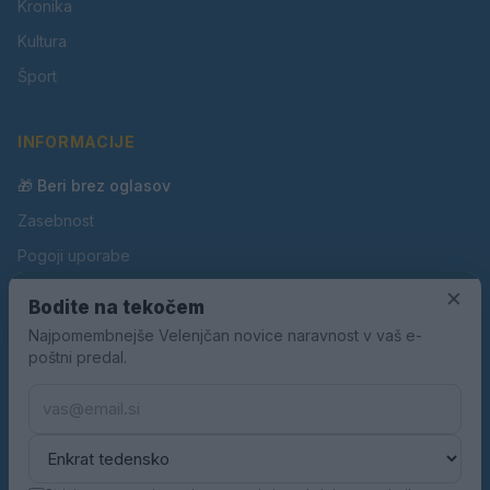
Kronika
Kultura
Šport
INFORMACIJE
🎁 Beri brez oglasov
Zasebnost
Pogoji uporabe
×
Piškotki
Bodite na tekočem
Oglaševanje
Najpomembnejše Velenjčan novice naravnost v vaš e-
poštni predal.
Kontakt
Pravila nagradnih iger
Pravila volilne kampanje