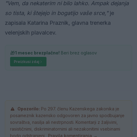
"Vem, da nekaterim ni bilo lahko. Ampak dejanja
so tista, ki štejejo in bogatijo vaše srce,"
je
zapisala Katarina Praznik, glavna trenerka
velenjskih plavalcev.
🎁
1 mesec brezplačno!
Beri brez oglasov
Preizkusi zdaj
Opozorilo:
Po 297. členu Kazenskega zakonika je
posameznik kazensko odgovoren za javno spodbujanje
sovraštva, nasilja ali nestrpnosti. Komentarji z žaljivimi,
rasističnimi, diskriminatornimi ali nezakonitimi vsebinami
bodo odstranjeni.
Pravila komentiranja →