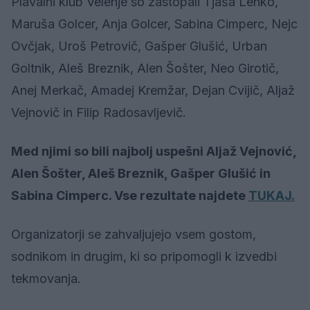
Plavalni klub Velenje so zastopali Tjaša Lenko,
Maruša Golcer, Anja Golcer, Sabina Cimperc, Nejc
Ovčjak, Uroš Petrovič, Gašper Glušić, Urban
Goltnik, Aleš Breznik, Alen Šošter, Neo Girotič,
Anej Merkač, Amadej Kremžar, Dejan Cvijič, Aljaž
Vejnovič in Filip Radosavljevič.
Med njimi so bili najbolj uspešni Aljaž Vejnović,
Alen Šošter, Aleš Breznik, Gašper Glušić in
Sabina Cimperc. Vse rezultate najdete
TUKAJ.
Organizatorji se zahvaljujejo vsem gostom,
sodnikom in drugim, ki so pripomogli k izvedbi
tekmovanja.