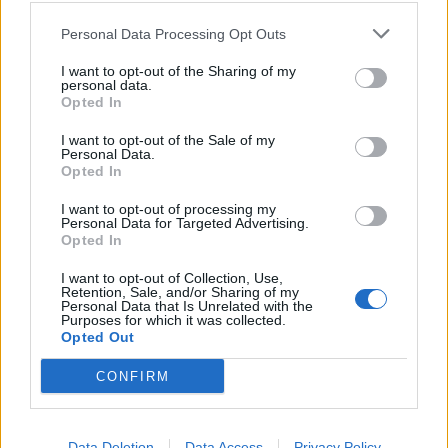
Najbolj brano
Personal Data Processing Opt Outs
Pretep v gostinskem lokalu v Velenju: 46-letnik
1
I want to opt-out of the Sharing of my
moškega udaril s steklenico in ga zabodel
personal data.
Opted In
(VIDEO) "Mislil sem, da je konec": Lastnik
2
velenjske picerije o padcu s padalom na
I want to opt-out of the Sale of my
Hrvaškem
Dopustniška drama: Policija pričakala letalo s
Personal Data.
3
Korošico po pristanku
Opted In
Na Šaleški cesti v Velenju občanka poškodovala
4
I want to opt-out of processing my
tri vozila
Personal Data for Targeted Advertising.
Opted In
Prijava pogrešanja razkrila tragedijo: V hiši našli
5
mrtvega 76-letnika
I want to opt-out of Collection, Use,
Retention, Sale, and/or Sharing of my
Personal Data that Is Unrelated with the
Purposes for which it was collected.
Opted Out
Osmrtnice
CONFIRM
Ivana Mernik
Franc Penšek
Maksi Podlesnik
Data Deletion
Data Access
Privacy Policy