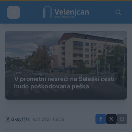
V prometni nesreči na Šaleški cesti
hudo poškodovana peška
l3ksy
11. april 2021, 09:59