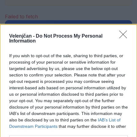
Failed to fetch
Prihajajoči dogodki
Velenjčan -
Do Not Process My Personal
Information
Odiseja
AVG
9
19:00
If you wish to opt-out of the sale, sharing to third parties, or
Obišči Vilo Čira-Čara
AVG
processing of your personal or sensitive information for
9
10:00
targeted advertising by us, please use the below opt-out
Tačke na patrulji: Dino-film
section to confirm your selection. Please note that after your
AVG
9
16:00
opt-out request is processed you may continue seeing
interest-based ads based on personal information utilized by
Minute za šah z Nejcem
AVG
us or personal information disclosed to third parties prior to
10
09:00
your opt-out. You may separately opt-out of the further
disclosure of your personal information by third parties on the
Vsi dogodki →
IAB’s list of downstream participants. This information may
also be disclosed by us to third parties on the
IAB’s List of
Downstream Participants
that may further disclose it to other
third parties.