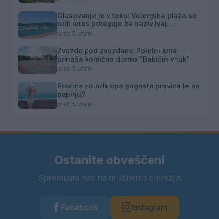
Glasovanje je v teku: Velenjska plaža se
tudi letos poteguje za naziv Naj
kopališče
pred 5 urami
Zvezde pod zvezdami: Poletni kino
prinaša komično dramo "Babičin vnuk"
pred 5 urami
Pravica do odklopa pogosto pravica le na
papirju?
pred 5 urami
Ostanite obveščeni
Spremljajte nas na družbenih omrežjih
Facebook
Instagram