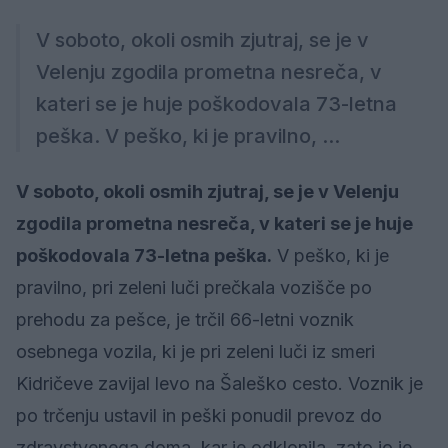
V soboto, okoli osmih zjutraj, se je v
Velenju zgodila prometna nesreča, v
kateri se je huje poškodovala 73-letna
peška. V peško, ki je pravilno, ...
V soboto, okoli osmih zjutraj, se je v Velenju
zgodila prometna nesreča, v kateri se je huje
poškodovala 73-letna peška.
V peško, ki je
pravilno, pri zeleni luči prečkala vozišče po
prehodu za pešce, je trčil 66-letni voznik
osebnega vozila, ki je pri zeleni luči iz smeri
Kidričeve zavijal levo na Šaleško cesto. Voznik je
po trčenju ustavil in peški ponudil prevoz do
zdravstvenega doma, kar je odklonila, zato jo je