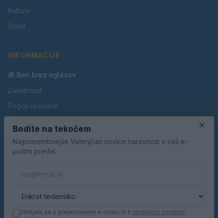
Kultura
Šport
INFORMACIJE
🎁 Beri brez oglasov
Zasebnost
Pogoji uporabe
×
Piškotki
Bodite na tekočem
Oglaševanje
Najpomembnejše Velenjčan novice naravnost v vaš e-
poštni predal.
Kontakt
Pravila nagradnih iger
Pravila volilne kampanje
Strinjam se s prejemanjem e-novic in z
obdelavo osebnih