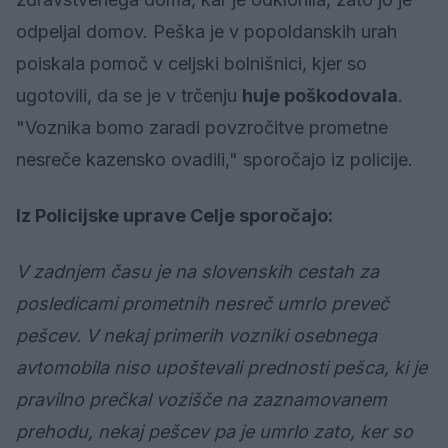
odpeljal domov. Peška je v popoldanskih urah
poiskala pomoč v celjski bolnišnici, kjer so
ugotovili, da se je v trčenju
huje poškodovala
.
"Voznika bomo zaradi povzročitve prometne
nesreče kazensko ovadili," sporočajo iz policije.
Iz Policijske uprave Celje sporočajo:
V zadnjem času je na slovenskih cestah za
posledicami prometnih nesreč umrlo preveč
pešcev. V nekaj primerih vozniki osebnega
avtomobila niso upoštevali prednosti pešca, ki je
pravilno prečkal vozišče na zaznamovanem
prehodu, nekaj pešcev pa je umrlo zato, ker so