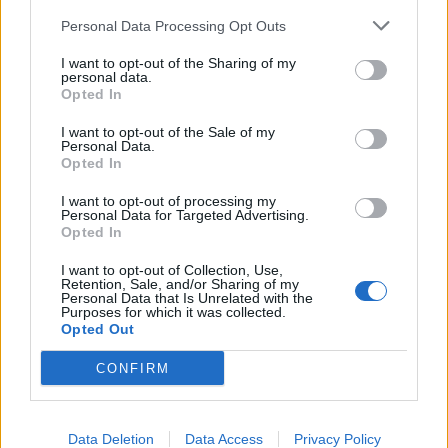
Najbolj brano
Personal Data Processing Opt Outs
Pretep v gostinskem lokalu v Velenju: 46-letnik
1
moškega udaril s steklenico in ga zabodel
I want to opt-out of the Sharing of my
personal data.
(VIDEO) "Mislil sem, da je konec": Lastnik
2
Opted In
velenjske picerije o padcu s padalom na
Hrvaškem
I want to opt-out of the Sale of my
Dopustniška drama: Policija pričakala letalo s
3
Personal Data.
Korošico po pristanku
Opted In
Na Šaleški cesti v Velenju občanka poškodovala
4
tri vozila
I want to opt-out of processing my
Personal Data for Targeted Advertising.
Prijava pogrešanja razkrila tragedijo: V hiši našli
5
Opted In
mrtvega 76-letnika
I want to opt-out of Collection, Use,
Retention, Sale, and/or Sharing of my
Personal Data that Is Unrelated with the
Purposes for which it was collected.
Opted Out
Osmrtnice
Danica Sladič
CONFIRM
Cvetko Jeseničnik
Branko Golob
Data Deletion
Data Access
Privacy Policy