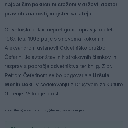
najdaljšim poklicnim stažem v državi, doktor
pravnih znanosti, mojster karateja.
Odvetniški poklic nepretrgoma opravlja od leta
1967, leta 1993 pa je s sinovoma Rokom in
Aleksandrom ustanovil Odvetniško družbo
Čeferin. Je avtor številnih strokovnih člankov in
razprav s področja odvetništva ter knjig. Z dr.
Petrom Čeferinom se bo pogovarjala
Uršula
Menih Dokl
. V sodelovanju z Društvom za kulturo
Gorenje. Vstop je prost.
Foto: (levo) www.ceferin.si, (desno) www.velenje.si