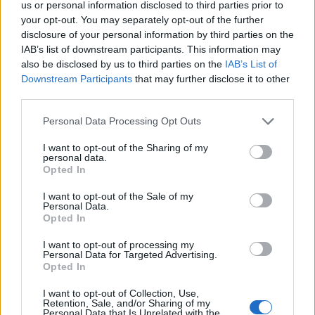
us or personal information disclosed to third parties prior to
Smrt Robina Hooda
AVG
your opt-out. You may separately opt-out of the further
7
20:30
disclosure of your personal information by third parties on the
IAB’s list of downstream participants. This information may
Aktivne poletne počitnice z ustvarjalci Studia
AVG
also be disclosed by us to third parties on the
IAB’s List of
Spin
7
Downstream Participants
that may further disclose it to other
08:00
third parties.
Večer pesmi Đorđa Balaševića
AVG
7
20:00
Personal Data Processing Opt Outs
I want to opt-out of the Sharing of my
Vsi dogodki →
personal data.
Opted In
I want to opt-out of the Sale of my
Personal Data.
Najbolj brano
Opted In
Pretep v gostinskem lokalu v Velenju: 46-letnik
1
I want to opt-out of processing my
moškega udaril s steklenico in ga zabodel
Personal Data for Targeted Advertising.
Opted In
(VIDEO) "Mislil sem, da je konec": Lastnik
2
velenjske picerije o padcu s padalom na
I want to opt-out of Collection, Use,
Hrvaškem
Dopustniška drama: Policija pričakala letalo s
Retention, Sale, and/or Sharing of my
3
Personal Data that Is Unrelated with the
Korošico po pristanku