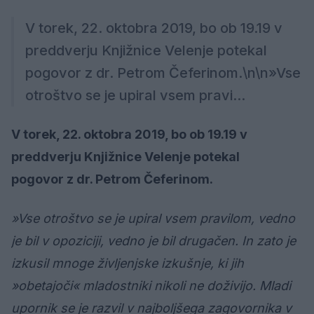
V torek, 22. oktobra 2019, bo ob 19.19 v
preddverju Knjižnice Velenje potekal
pogovor z dr. Petrom Čeferinom.\n\n»Vse
otroštvo se je upiral vsem pravi...
V torek, 22. oktobra 2019, bo ob 19.19 v
preddverju Knjižnice Velenje potekal
pogovor z dr. Petrom Čeferinom.
»Vse otroštvo se je upiral vsem pravilom, vedno
je bil v opoziciji, vedno je bil drugačen. In zato je
izkusil mnoge življenjske izkušnje, ki jih
»obetajoči« mladostniki nikoli ne doživijo. Mladi
upornik se je razvil v najboljšega zagovornika v