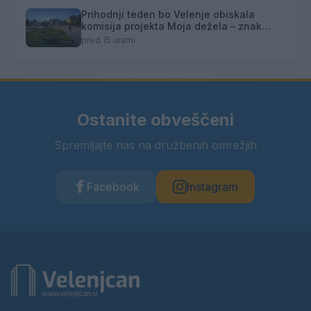
Prihodnji teden bo Velenje obiskala
komisija projekta Moja dežela – znak
gostoljubnosti
pred 15 urami
Ostanite obveščeni
Spremljajte nas na družbenih omrežjih
Facebook
Instagram