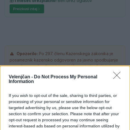
🎁
1 mesec brezplačno!
Beri brez oglasov
Preizkusi zdaj
Opozorilo:
Po 297. členu Kazenskega zakonika je
posameznik kazensko odgovoren za javno spodbujanje
sovraštva, nasilja ali nestrpnosti. Komentarji z žaljivimi,
rasističnimi, diskriminatornimi ali nezakonitimi vsebinami
Velenjčan -
Do Not Process My Personal
bodo odstranjeni.
Pravila komentiranja →
Information
If you wish to opt-out of the sale, sharing to third parties, or
Failed to fetch
processing of your personal or sensitive information for
targeted advertising by us, please use the below opt-out
Prihajajoči dogodki
section to confirm your selection. Please note that after your
opt-out request is processed you may continue seeing
Pesem kita grbavca
AVG
interest-based ads based on personal information utilized by
7
18:00