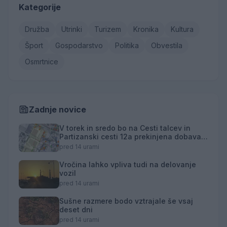
Kategorije
Družba
Utrinki
Turizem
Kronika
Kultura
Šport
Gospodarstvo
Politika
Obvestila
Osmrtnice
Zadnje novice
V torek in sredo bo na Cesti talcev in
Partizanski cesti 12a prekinjena dobava
toplotne energije
pred 14 urami
Vročina lahko vpliva tudi na delovanje
vozil
pred 14 urami
Sušne razmere bodo vztrajale še vsaj
deset dni
pred 14 urami