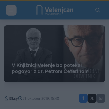
V Knjižnici Velenje bo potekal
pogovor z dr. Petrom Čeferinom
l3ksy
21. oktober 2019, 15:40