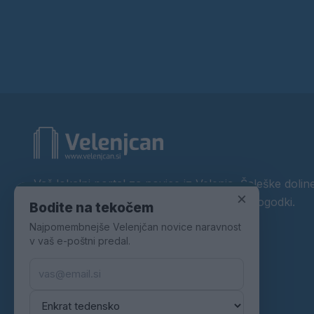
Vaš lokalni portal za novice iz Velenja, Šaleške doline
×
okolice. Aktualne novice, šport, kultura, dogodki.
Bodite na tekočem
Najpomembnejše Velenjčan novice naravnost
Povezujemo Velenje.
v vaš e-poštni predal.