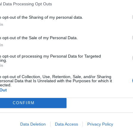
l Data Processing Opt Outs
o opt-out of the Sharing of my personal data.
In
e bomo dobro pripravili. Zavedamo se, da moramo na 
o opt-out of the Sale of my Personal Data.
kar pa bo nedvomno od nas zahtevalo, da na parketu p
In
to opt-out of processing my Personal Data for Targeted
ing.
In
Preizku
o opt-out of Collection, Use, Retention, Sale, and/or Sharing
ersonal Data that Is Unrelated with the Purposes for which it
lected.
Out
CONFIRM
i nasprotniku, ki je na zadnjih tekmah vsem ekipam p
o v pokalnem tekmovanju pomeni, da trenutno igrajo od
Data Deletion
Data Access
Privacy Policy
o, ki pa jo bomo morali odigrati zelo zbrano in potrpe