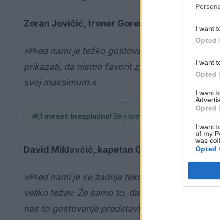
Persona
Zoran Jovičić, trener Gorenja Velenja:
I want t
Opted 
»Pred nami je težko gostovanje, na katerega s
I want t
prikazati, da nismo favorit zgolj na papirju, 
Opted 
svoj maksimum.«
I want 
Advertis
Opted 
🎁
1 mesec brezplačno!
Beri brez oglasov
I want t
of my P
was col
David Miklavčič, kapetan Gorenja Velenja:
Opted 
»Pred nami je se zadnja tekma rednega dela pr
veliko težav. Že samo to, da so izločili Ribnic
nas to gostovanje predstavlja še eno težko tekm