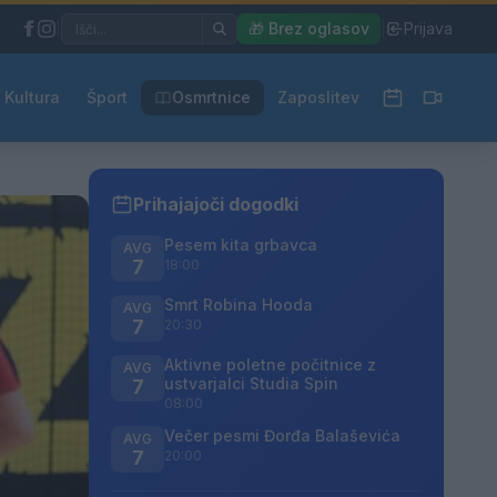
|
🎁 Brez oglasov
|
Prijava
Kultura
Šport
Osmrtnice
Zaposlitev
Prihajajoči dogodki
Pesem kita grbavca
AVG
7
18:00
Smrt Robina Hooda
AVG
7
20:30
Aktivne poletne počitnice z
AVG
ustvarjalci Studia Spin
7
08:00
Večer pesmi Đorđa Balaševića
AVG
7
20:00