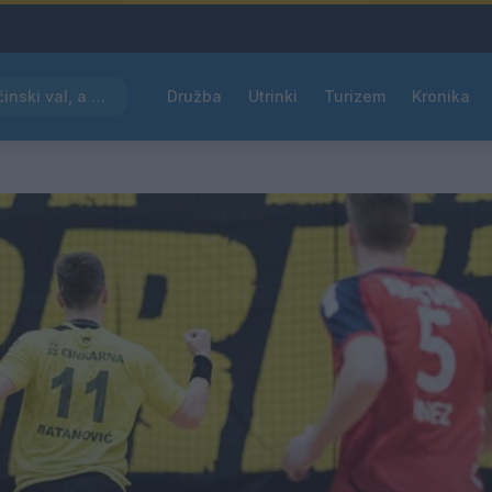
Dež bo prekinil vročinski val, a le za kratek čas
Družba
Utrinki
Turizem
Kronika