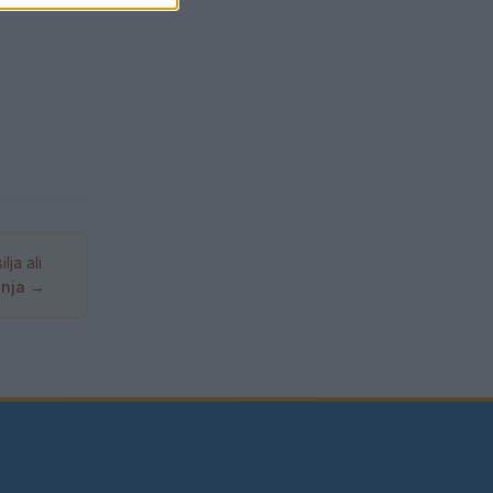
ja ali
anja →