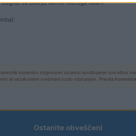
 odigrali še zadnjo tekmo rednega dela.«
rica):
ameznik kazensko odgovoren za javno spodbujanje sovraštva, nasil
tornimi ali nezakonitimi vsebinami bodo odstranjeni.
Pravila komentir
Ostanite obveščeni