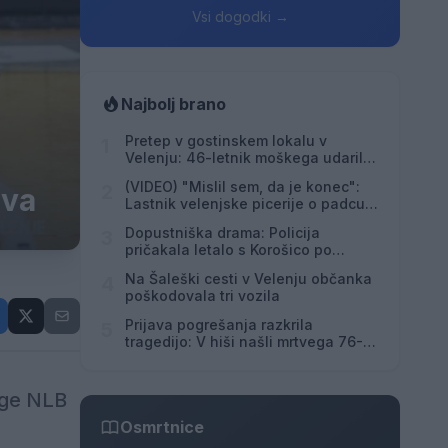
Vsi dogodki →
Najbolj brano
Pretep v gostinskem lokalu v
1
Velenju: 46-letnik moškega udaril s
steklenico in ga zabodel
(VIDEO) "Mislil sem, da je konec":
2
tva
Lastnik velenjske picerije o padcu s
padalom na Hrvaškem
Dopustniška drama: Policija
3
pričakala letalo s Korošico po
pristanku
Na Šaleški cesti v Velenju občanka
4
poškodovala tri vozila
Prijava pogrešanja razkrila
5
tragedijo: V hiši našli mrtvega 76-
letnika
ige NLB
Osmrtnice