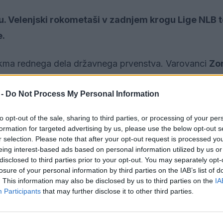
u. Velenjski rokometaši v zadnjem krogu Lige NLB 
e.
tekma rednega dela državnega prvenstva. Varovanci
Zo
ajst zmag, štiri poraze, dvakrat pa so si točke s tekm
 -
Do Not Process My Personal Information
sto na lestvici Lige NLB (32 točk), zaostajajo le točko 
.
to opt-out of the sale, sharing to third parties, or processing of your per
formation for targeted advertising by us, please use the below opt-out s
le, v domači dvorani so konec januarja slavile z viso
r selection. Please note that after your opt-out request is processed y
eing interest-based ads based on personal information utilized by us or
odlične predstave – Mariboru so odščipnili točko, se v
disclosed to third parties prior to your opt-out. You may separately opt-
erstavljali ribniškim rokometašem, na četrtfinalni te
losure of your personal information by third parties on the IAB’s list of
. This information may also be disclosed by us to third parties on the
IA
ani prebili na finalni turnir Pokala Slovenije. Velenjča
Participants
that may further disclose it to other third parties.
Š Stična (tekma se prične ob 19.00) izredno zahtevno
saka točka.