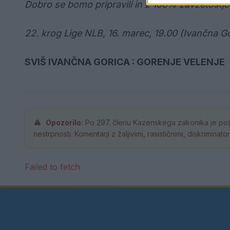
Dobro se bomo pripravili in z 100% zavzetostjo
22. krog Lige NLB, 16. marec, 19.00 (Ivančna Go
SVIŠ IVANČNA GORICA : GORENJE VELENJE
Opozorilo:
Po 297. členu Kazenskega zakonika je pos
nestrpnosti. Komentarji z žaljivimi, rasističnimi, diskrimina
Failed to fetch