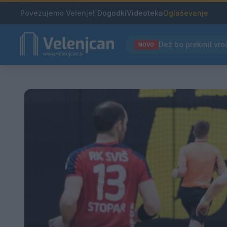
Povezujemo Velenje!
|
Dogodki
Videoteka
Oglaševanje
NOVO