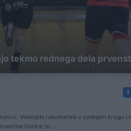
njo tekmo rednega dela prvens
 koncu. Velenjski rokometaši v zadnjem krogu L
 Ivančne Gorice.\n...