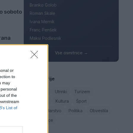
Branko Golob
to soboto
Roman Skale
Ivana Mernik
Franc Penšek
rana
Maksi Podlesnik
eci
Vse osmrtnice →
za
sonal or
ection to
Kategorije
kih 41:25.
ou may
 personal
Družba
Utrinki
Turizem
out of the
Kronika
Kultura
Šport
kmi
 downstream
B’s List of
Gospodarstvo
Politika
Obvestila
ni se
Osmrtnice
, pred