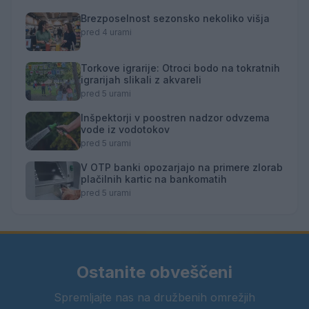
Brezposelnost sezonsko nekoliko višja
pred 4 urami
Torkove igrarije: Otroci bodo na tokratnih
igrarijah slikali z akvareli
pred 5 urami
Inšpektorji v poostren nadzor odvzema
vode iz vodotokov
pred 5 urami
V OTP banki opozarjajo na primere zlorab
plačilnih kartic na bankomatih
pred 5 urami
Ostanite obveščeni
Spremljajte nas na družbenih omrežjih