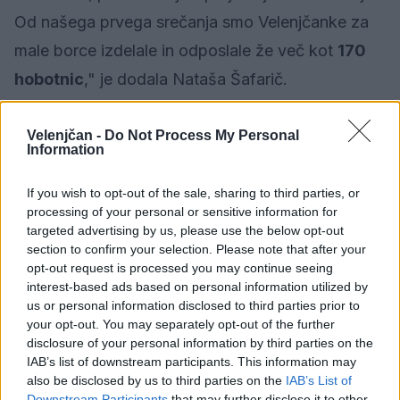
Od našega prvega srečanja smo Velenjčanke za
male borce izdelale in odposlale že več kot
170
hobotnic
," je dodala Nataša Šafarič.
Velenjčan -
Do Not Process My Personal
Information
If you wish to opt-out of the sale, sharing to third parties, or
processing of your personal or sensitive information for
targeted advertising by us, please use the below opt-out
section to confirm your selection. Please note that after your
opt-out request is processed you may continue seeing
interest-based ads based on personal information utilized by
us or personal information disclosed to third parties prior to
your opt-out. You may separately opt-out of the further
disclosure of your personal information by third parties on the
Osnovne informacije o projektu in poročila o
IAB’s list of downstream participants. This information may
also be disclosed by us to third parties on the
IAB’s List of
dogajanju po celi Sloveniji najdete na spletnem
Downstream Participants
that may further disclose it to other