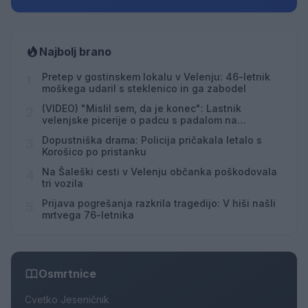
Najbolj brano
Pretep v gostinskem lokalu v Velenju: 46-letnik
1
moškega udaril s steklenico in ga zabodel
(VIDEO) "Mislil sem, da je konec": Lastnik
2
velenjske picerije o padcu s padalom na
Hrvaškem
Dopustniška drama: Policija pričakala letalo s
3
Korošico po pristanku
Na Šaleški cesti v Velenju občanka poškodovala
4
tri vozila
Prijava pogrešanja razkrila tragedijo: V hiši našli
5
mrtvega 76-letnika
Osmrtnice
Cvetko Jeseničnik