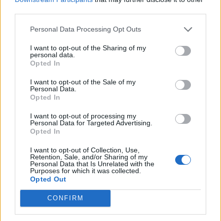
naslovu
third parties.
https://www.facebook.com/projekt.hobotnica
/
, če
Personal Data Processing Opt Outs
pa se jim želite pridružiti pri izdelovanju hobotnic
I want to opt-out of the Sharing of my
personal data.
ali donirati bombažno prejo, najdete obvestila o
Opted In
naslednjih srečanjih in dodatne informacije na
I want to opt-out of the Sale of my
naslovu
https://www.facebook.com/ucilnica.plus/
.
Personal Data.
Opted In
"Vesele bomo dodatnih parov spretnih rok, pa
I want to opt-out of processing my
Personal Data for Targeted Advertising.
tudi idej, predlogov in pomoči pri izvedbi še
Opted In
kakšnega tovrstnega projekta."
I want to opt-out of Collection, Use,
Retention, Sale, and/or Sharing of my
Personal Data that Is Unrelated with the
Purposes for which it was collected.
Opted Out
CONFIRM
Opozorilo:
Po 297. členu Kazenskega zakonika je
posameznik kazensko odgovoren za javno spodbujanje