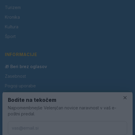
Turizem
Kronika
Kultura
Šport
INFORMACIJE
🎁 Beri brez oglasov
Zasebnost
Pogoji uporabe
Piškotki
×
Bodite na tekočem
Oglaševanje
Najpomembnejše Velenjčan novice naravnost v vaš e-
poštni predal.
Kontakt
Pravila nagradnih iger
Pravila volilne kampanje