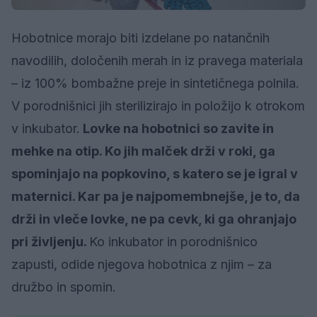
Hobotnice morajo biti izdelane po natančnih
navodilih, določenih merah in iz pravega materiala
– iz 100% bombažne preje in sintetičnega polnila.
V porodnišnici jih sterilizirajo in položijo k otrokom
v inkubator.
Lovke na hobotnici so zavite in
mehke na otip. Ko jih malček drži v roki, ga
spominjajo na popkovino, s katero se je igral v
maternici. Kar pa je najpomembnejše, je to, da
drži in vleče lovke, ne pa cevk, ki ga ohranjajo
pri življenju.
Ko inkubator in porodnišnico
zapusti, odide njegova hobotnica z njim – za
družbo in spomin.