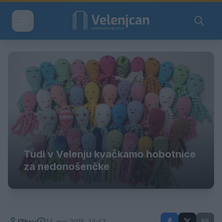
Tudi v Velenju kvačkamo hobotnice
za nedonošenčke
l3ksy
14. maj 2018, 14:47