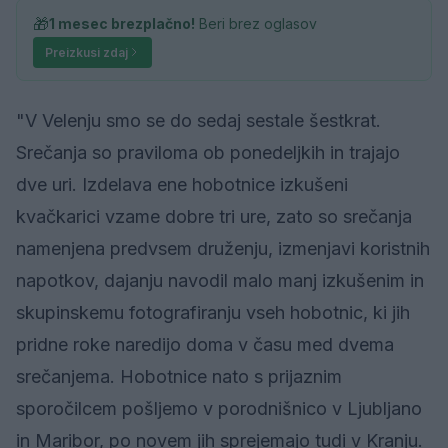
🎁
1 mesec brezplačno!
Beri brez oglasov
Preizkusi zdaj
"V Velenju smo se do sedaj sestale šestkrat.
Srečanja so praviloma ob ponedeljkih in trajajo
dve uri. Izdelava ene hobotnice izkušeni
kvačkarici vzame dobre tri ure, zato so srečanja
namenjena predvsem druženju, izmenjavi koristnih
napotkov, dajanju navodil malo manj izkušenim in
skupinskemu fotografiranju vseh hobotnic, ki jih
pridne roke naredijo doma v času med dvema
srečanjema. Hobotnice nato s prijaznim
sporočilcem pošljemo v porodnišnico v Ljubljano
in Maribor, po novem jih sprejemajo tudi v Kranju.