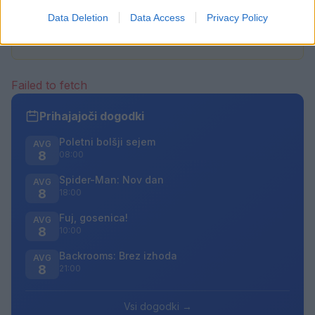
sovraštva, nasilja ali nestrpnosti. Komentarji z žaljivimi,
Data Deletion
Data Access
Privacy Policy
rasističnimi, diskriminatornimi ali nezakonitimi vsebinami
bodo odstranjeni.
Pravila komentiranja →
Failed to fetch
Prihajajoči dogodki
Poletni bolšji sejem
AVG
8
08:00
Spider-Man: Nov dan
AVG
8
18:00
Fuj, gosenica!
AVG
8
10:00
Backrooms: Brez izhoda
AVG
8
21:00
Vsi dogodki →