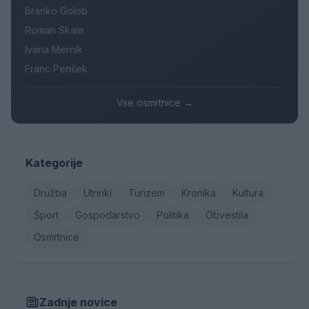
Branko Golob
Roman Skale
Ivana Mernik
Franc Penšek
Vse osmrtnice →
Kategorije
Družba
Utrinki
Turizem
Kronika
Kultura
Šport
Gospodarstvo
Politika
Obvestila
Osmrtnice
Zadnje novice