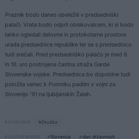
Praznik bodo danes obeležili v predsedniški
palači. Vrata bodo odprli obiskovalcem, ki si bodo
lahko ogledali delovne in protokolarne prostore
urada predsednice republike ter se s predsednico
tudi srečali. Pred predsedniško palačo je med 9.
in 16. uro postrojena častna straža Garde
Slovenske vojske. Predsednica bo dopoldne tudi
položila venec k Pomniku padlim v vojni za
Slovenijo '91 na ljubljanskih Žalah.
Družba
KATEGORIJE
Slovenija
dan državnosti
KLJUČNE BESEDE