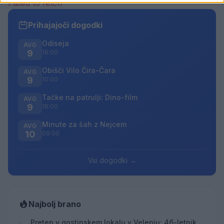
Failed to fetch
Prihajajoči dogodki
Odiseja
AVG
9
19:00
Obišči Vilo Čira-Čara
AVG
9
10:00
Tačke na patrulji: Dino-film
AVG
9
16:00
Minute za šah z Nejcem
AVG
10
09:00
Vsi dogodki →
Najbolj brano
Pretep v gostinskem lokalu v Velenju: 46-letnik