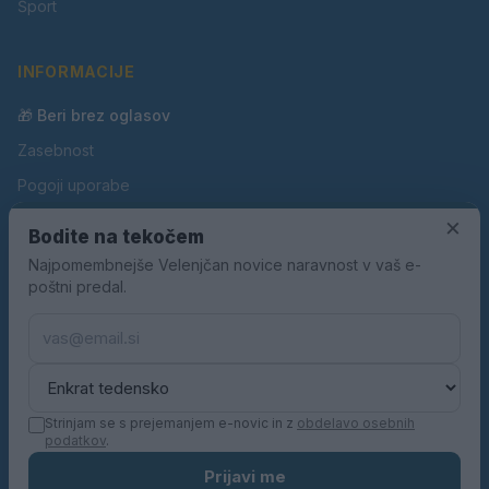
Šport
INFORMACIJE
🎁 Beri brez oglasov
Zasebnost
Pogoji uporabe
×
Piškotki
Bodite na tekočem
Oglaševanje
Najpomembnejše Velenjčan novice naravnost v vaš e-
poštni predal.
Kontakt
Pravila nagradnih iger
Pravila volilne kampanje
Strinjam se s prejemanjem e-novic in z
obdelavo osebnih
podatkov
.
© 2026 Velenjčan. Vse pravice pridržane.
Prijavi me