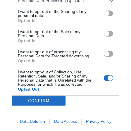
Personal Data Processing Opt Outs
Brezposelnost sezonsko nekoliko višja
I want to opt-out of the Sharing of my
8. avgust 2026
personal data.
Opted In
I want to opt-out of the Sale of my
Personal Data.
Torkove igrarije: Otroci bodo na
Opted In
tokratnih igrarijah slikali z akvareli
8. avgust 2026
I want to opt-out of processing my
Personal Data for Targeted Advertising.
Opted In
I want to opt-out of Collection, Use,
Retention, Sale, and/or Sharing of my
Personal Data that Is Unrelated with the
Purposes for which it was collected.
Opozorilo:
Po 297. členu Kazenskega zakonika je
Opted Out
posameznik kazensko odgovoren za javno spodbujanje
CONFIRM
sovraštva, nasilja ali nestrpnosti. Komentarji z žaljivimi,
rasističnimi, diskriminatornimi ali nezakonitimi vsebinami
bodo odstranjeni.
Pravila komentiranja →
Data Deletion
Data Access
Privacy Policy