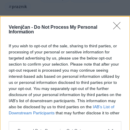
praznik
Velenjčan -
Do Not Process My Personal
Information
Sorodno
Več iz kategorije Družba
If you wish to opt-out of the sale, sharing to third parties, or
processing of your personal or sensitive information for
targeted advertising by us, please use the below opt-out
Zavod4 in Zavod za turizem Šaleške
section to confirm your selection. Please note that after your
doline vabita na voden ogled Mornove
opt-out request is processed you may continue seeing
zijalke
8. avgust 2026
interest-based ads based on personal information utilized by
us or personal information disclosed to third parties prior to
your opt-out. You may separately opt-out of the further
disclosure of your personal information by third parties on the
Na Koroško prihaja avtomobilski
IAB’s list of downstream participants. This information may
spektakel: Rohnenje motorjev, dvoboji
also be disclosed by us to third parties on the
IAB’s List of
na progah in atraktivni Car Meet
8. avgust 2026
Downstream Participants
that may further disclose it to other
third parties.