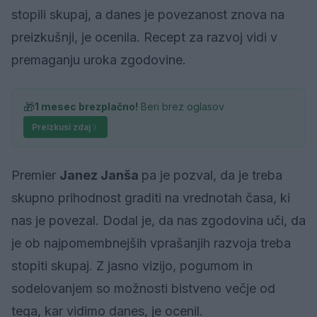
stopili skupaj, a danes je povezanost znova na
preizkušnji, je ocenila. Recept za razvoj vidi v
premaganju uroka zgodovine.
🎁
1 mesec brezplačno!
Beri brez oglasov
Preizkusi zdaj
Premier
Janez Janša
pa je pozval, da je treba
skupno prihodnost graditi na vrednotah časa, ki
nas je povezal. Dodal je, da nas zgodovina uči, da
je ob najpomembnejših vprašanjih razvoja treba
stopiti skupaj. Z jasno vizijo, pogumom in
sodelovanjem so možnosti bistveno večje od
tega, kar vidimo danes, je ocenil.