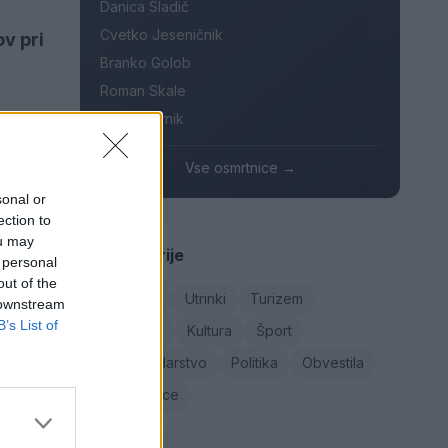
Danica Sladič
Cvetko Jeseničnik
v pri
Branko Golob
Roman Skale
Ivana Mernik
leto
Vse osmrtnice →
sonal or
ection to
ou may
je
,
Kategorije
 personal
out of the
Družba
Utrinki
Turizem
 downstream
B’s List of
Kronika
Kultura
Šport
Gospodarstvo
Politika
Obvestila
Osmrtnice