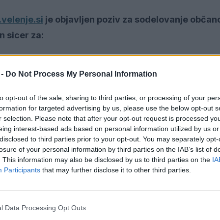
velenje.si
je objavljen poziv za sodelovanje občano
n sicer za:
 -
Do Not Process My Personal Information
vah Odloka o proračunu Mestne občine Velenje za 
to opt-out of the sale, sharing to third parties, or processing of your per
formation for targeted advertising by us, please use the below opt-out s
r selection. Please note that after your opt-out request is processed y
nje letnega programa športa v Mestni občini Velen
eing interest-based ads based on personal information utilized by us or
disclosed to third parties prior to your opt-out. You may separately opt-
losure of your personal information by third parties on the IAB’s list of
tni občini Velenje
,
. This information may also be disclosed by us to third parties on the
IA
Participants
that may further disclose it to other third parties.
oda Lekarna Velenje
,
l Data Processing Opt Outs