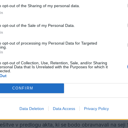
lnitvah
o opt-out of the Sharing of my personal data.
In
drugih prejemkih občinskih funkcionarjev ter članov
o opt-out of the Sale of my Personal Data.
 občine Velenje
in
In
to opt-out of processing my Personal Data for Targeted
ing.
mest v najem.
In
ali na 4. seji Sveta Mestne občine Velenje v torek, 14.
o opt-out of Collection, Use, Retention, Sale, and/or Sharing
ersonal Data that Is Unrelated with the Purposes for which it
lected.
ako so uredili obrazec za pomoč občankam in občanom p
Out
adivo. Predlagatelj mora pri podajanju pripomb navesti
CONFIRM
be/mnenja, predlog rešitve in pričakovane pozitivne uč
anke in občani pošljejo na elektronski naslov info@vel
Data Deletion
Data Access
Privacy Policy
ru podanih pripomb in predlogov, pripravili poročilo
ešitve v predlogu akta, ki se bodo obravnavali na seji