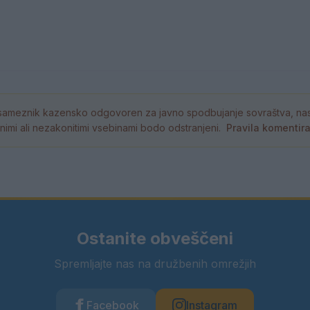
ameznik kazensko odgovoren za javno spodbujanje sovraštva, nasil
tornimi ali nezakonitimi vsebinami bodo odstranjeni.
Pravila komentir
Ostanite obveščeni
Spremljajte nas na družbenih omrežjih
Facebook
Instagram