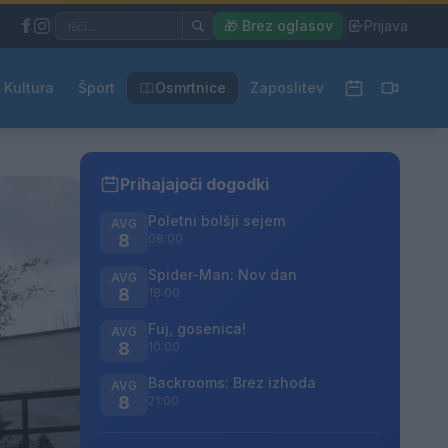
|
🎁 Brez oglasov
|
Prijava
Kultura
Šport
Osmrtnice
Zaposlitev
Prihajajoči dogodki
Poletni bolšji sejem
AVG
8
08:00
Spider-Man: Nov dan
AVG
8
18:00
Fuj, gosenica!
AVG
8
10:00
Backrooms: Brez izhoda
AVG
8
21:00