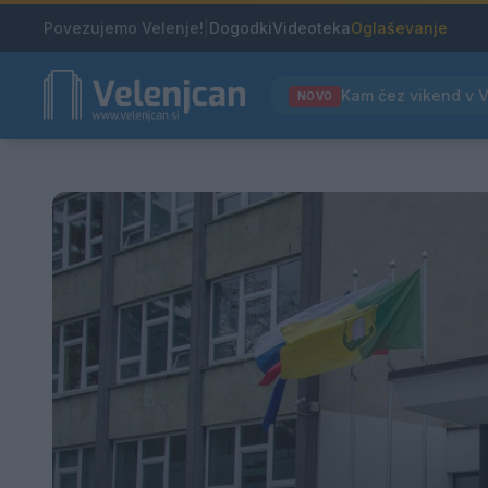
Povezujemo Velenje!
|
Dogodki
Videoteka
Oglaševanje
NOVO