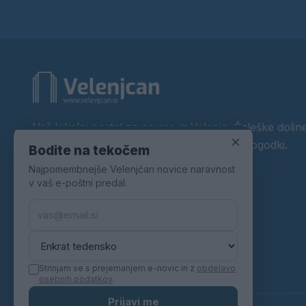
Vaš lokalni portal za novice iz Velenja, Šaleške doline
×
okolice. Aktualne novice, šport, kultura, dogodki.
Bodite na tekočem
Najpomembnejše Velenjčan novice naravnost
Povezujemo Velenje.
v vaš e-poštni predal.
Strinjam se s prejemanjem e-novic in z
obdelavo
osebnih podatkov
.
Prijavi me