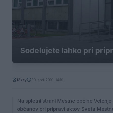
Sodelujete lahko pri prip
l3ksy
30. april 2019, 14:19
Na spletni strani Mestne občine Velenje
občanov pri pripravi aktov Sveta Mestne 