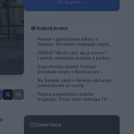
Vsi dogodki →
Najbolj brano
Pretep v gostinskem lokalu v
1
Velenju: 46-letnik moškega udaril s
steklenico in ga zabodel
(VIDEO) "Mislil sem, da je konec":
2
Lastnik velenjske picerije o padcu s
padalom na Hrvaškem
Dopustniška drama: Policija
3
pričakala letalo s Korošico po
pristanku
Na Šaleški cesti v Velenju občanka
4
poškodovala tri vozila
Prijava pogrešanja razkrila
5
tragedijo: V hiši našli mrtvega 76-
letnika
je
Osmrtnice