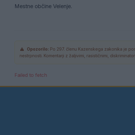
Mestne občine Velenje.
Opozorilo:
Po 297. členu Kazenskega zakonika je pos
nestrpnosti. Komentarji z žaljivimi, rasističnimi, diskrimina
Failed to fetch