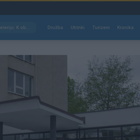
Kam čez vikend v Velenju: K obisku vabi Poletni bolšji sejem
Družba
Utrinki
Turizem
Kronika