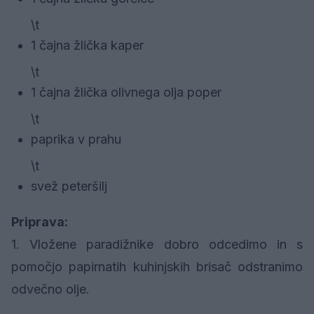
\t
1 čajna žlička kaper
\t
1 čajna žlička olivnega olja poper
\t
paprika v prahu
\t
svež peteršilj
Priprava:
1. Vložene paradižnike dobro odcedimo in s
pomočjo papirnatih kuhinjskih brisač odstranimo
odvečno olje.