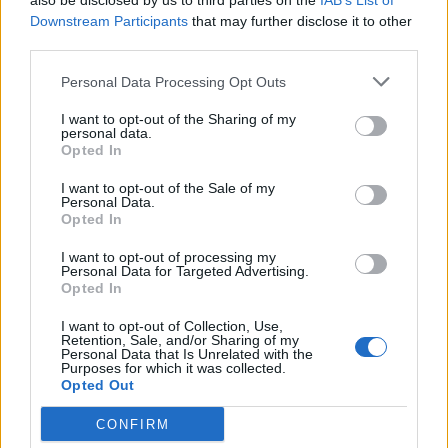
also be disclosed by us to third parties on the
IAB’s List of
Opozorilo:
Po 297. členu Kazenskega zakonika je
Downstream Participants
that may further disclose it to other
posameznik kazensko odgovoren za javno spodbujanje
third parties.
sovraštva, nasilja ali nestrpnosti. Komentarji z žaljivimi,
rasističnimi, diskriminatornimi ali nezakonitimi vsebinami
Personal Data Processing Opt Outs
bodo odstranjeni.
Pravila komentiranja →
I want to opt-out of the Sharing of my
personal data.
Opted In
Failed to fetch
I want to opt-out of the Sale of my
Personal Data.
Prihajajoči dogodki
Opted In
Odiseja
AVG
I want to opt-out of processing my
9
19:00
Personal Data for Targeted Advertising.
Opted In
Obišči Vilo Čira-Čara
AVG
9
10:00
I want to opt-out of Collection, Use,
Retention, Sale, and/or Sharing of my
Tačke na patrulji: Dino-film
Personal Data that Is Unrelated with the
AVG
Purposes for which it was collected.
9
16:00
Opted Out
Minute za šah z Nejcem
AVG
CONFIRM
10
09:00