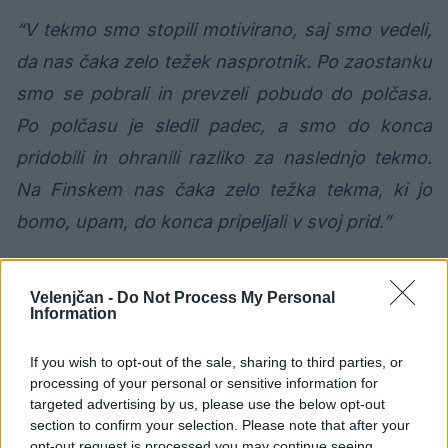
“V tekmo smo stopili motivirano, saj smo vedeli,
da nas čaka zelo težek nasprotnik. Po zaostanku
smo se pobrali in prevzeli pobudo do polčasa.
Po polčasu je sledil padec, a smo do konca
pridobili in ohranili razliko za naslednjo tekmo.
Na Finskem nas čaka zelo težka tekma, ki jo
bomo, upam, do konca pripeljali v svoj prid.”
Evropski pokal EHF, 3. krog - sobota, 12.
Velenjčan -
Do Not Process My Personal
december 18:00 (Rdeča dvorana, Velenje)
Information
If you wish to opt-out of the sale, sharing to third parties, or
GORENJE VELENJE : RIIHIMÄKI COCKS 30:25
processing of your personal or sensitive information for
(16:11)
targeted advertising by us, please use the below opt-out
section to confirm your selection. Please note that after your
opt-out request is processed you may continue seeing