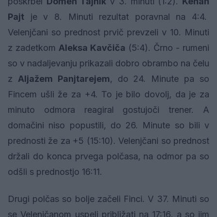
poskrbel
Domen Tajnik
v 3. minuti (1:2).
Kenan
Pajt
je v 8. Minuti rezultat poravnal na 4:4.
Velenjčani so prednost prvič prevzeli v 10. Minuti
z zadetkom
Aleksa Kavčiča
(5:4). Črno - rumeni
so v nadaljevanju prikazali dobro obrambo na čelu
z
Aljažem Panjtarejem
, do 24. Minute pa so
Fincem ušli že za +4. To je bilo dovolj, da je za
minuto odmora reagiral gostujoči trener. A
domačini niso popustili, do 26. Minute so bili v
prednosti že za +5 (15:10). Velenjčani so prednost
držali do konca prvega polčasa, na odmor pa so
odšli s prednostjo 16:11.
Drugi polčas so bolje začeli Finci. V 37. Minuti so
se Velenjčanom uspeli približati na 17:16, a so jim