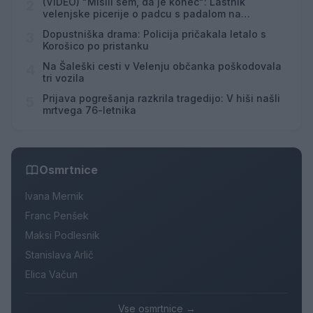
(VIDEO) "Mislil sem, da je konec": Lastnik
2
velenjske picerije o padcu s padalom na
Hrvaškem
Dopustniška drama: Policija pričakala letalo s
3
Korošico po pristanku
Na Šaleški cesti v Velenju občanka poškodovala
4
tri vozila
Prijava pogrešanja razkrila tragedijo: V hiši našli
5
mrtvega 76-letnika
Osmrtnice
Ivana Mernik
Franc Penšek
Maksi Podlesnik
Stanislava Arlič
Elica Vačun
Vse osmrtnice →