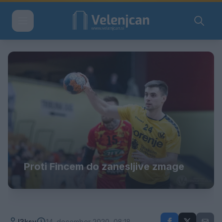
Proti Fincem do zanesljive zmage
l3ksy
14. december 2020, 08:18