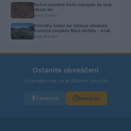
Sušne razmere bodo vztrajale še vsaj
deset dni
pred 17 urami
Prihodnji teden bo Velenje obiskala
komisija projekta Moja dežela – znak
gostoljubnosti
pred 19 urami
Ostanite obveščeni
Spremljajte nas na družbenih omrežjih
Facebook
Instagram