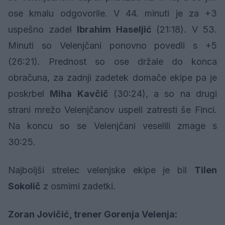
ose kmalu odgovorile. V 44. minuti je za +3
uspešno zadel
Ibrahim Haseljić
(21:18). V 53.
Minuti so Velenjčani ponovno povedli s +5
(26:21). Prednost so ose držale do konca
obračuna, za zadnji zadetek domače ekipe pa je
poskrbel
Miha Kavčič
(30:24), a so na drugi
strani mrežo Velenjčanov uspeli zatresti še Finci.
Na koncu so se Velenjčani veselili zmage s
30:25.
Najboljši strelec velenjske ekipe je bil
Tilen
Sokolič
z osmimi zadetki.
Zoran Jovičić, trener Gorenja Velenja: