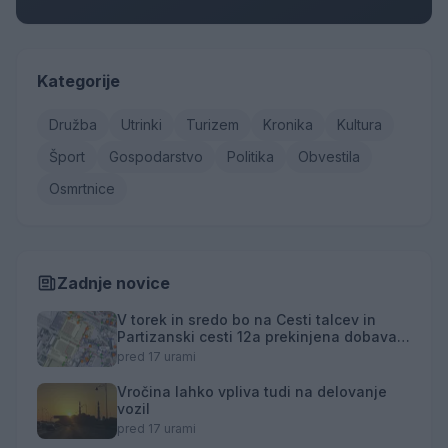
Kategorije
Družba
Utrinki
Turizem
Kronika
Kultura
Šport
Gospodarstvo
Politika
Obvestila
Osmrtnice
Zadnje novice
V torek in sredo bo na Cesti talcev in
Partizanski cesti 12a prekinjena dobava
toplotne energije
pred 17 urami
Vročina lahko vpliva tudi na delovanje
vozil
pred 17 urami