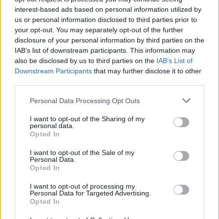
GORENJE VELENJE:
Panjtar (10 obramb),
interest-based ads based on personal information utilized by
Taletović (3 obrambe), Sokolič 8, Kavčič Miha 6,
us or personal information disclosed to third parties prior to
your opt-out. You may separately opt-out of the further
Kavčič Aleks 6, Tajnik 4, Pajt 4, Haseljić 1, Grmšek
disclosure of your personal information by third parties on the
1, Miklavčič, Drobež, Komar, Lončar, Predović,
IAB’s list of downstream participants. This information may
also be disclosed by us to third parties on the
IAB’s List of
Ravnikar
Downstream Participants
that may further disclose it to other
third parties.
Personal Data Processing Opt Outs
I want to opt-out of the Sharing of my
Opozorilo:
Po 297. členu Kazenskega zakonika je
personal data.
posameznik kazensko odgovoren za javno spodbujanje
Opted In
sovraštva, nasilja ali nestrpnosti. Komentarji z žaljivimi,
I want to opt-out of the Sale of my
rasističnimi, diskriminatornimi ali nezakonitimi vsebinami
Personal Data.
bodo odstranjeni.
Pravila komentiranja →
Opted In
I want to opt-out of processing my
Personal Data for Targeted Advertising.
Failed to fetch
Opted In