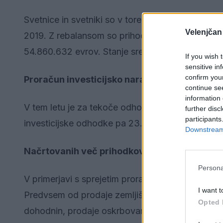
Svetnice in svetniki so v torek, 14. maja, na 4. s
Velenjčan
2019. Z rebalansom so prihodki in prejemki načrto
54.860.632 evrov. Stanje sredstev na računih na
If you wish 
sensitive in
confirm you
Proračun investicijsko naravnan
continue se
information 
V tem letu je za tekoče odhodke in izdatke nač
further disc
participants
investicijske odhodke pa 23.534.821 evrov ozi
Downstream 
Načrtovanih več prihodkov in prejemkov
Persona
V primerjavi s sprejetim proračunom je načrtova
I want t
Predvsem od prodaje zemljišč, s katero naj bi za
Opted 
dohodnin, prodaje oskrbovanih stanovanj in pro