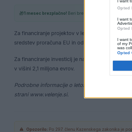
I want t
Opted 
🎁
1 mesec brezplačno!
Beri brez oglasov
I want 
Advertis
Opted 
Za financiranje projektov v letu 2019 načrtujejo
I want t
sredstev proračuna EU in od drugih evropskih inst
of my P
was col
Opted 
Za financiranje investicij je načrtovano zadolžev
v višini 2,1 milijona evrov.
Podrobne informacije o letošnjem rebalansu pr
strani www.velenje.si.
Opozorilo:
Po 297. členu Kazenskega zakonika je pos