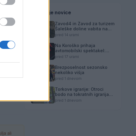
Zadnje novice
si zdaj
Zavod4 in Zavod za turizem
Šaleške doline vabita na
iz
voden ogled Mornove
pred 14 urami
zijalke
Na Koroško prihaja
avtomobilski spektakel:
Rohnenje motorjev, dvoboji
pred 17 urami
ačrtovana
na progah in atraktivni Car
Meet
Brezposelnost sezonsko
nekoliko višja
pred 1 dnevom
Torkove igrarije: Otroci
bodo na tokratnih igrarijah
slikali z akvareli
pred 1 dnevom
ja ali