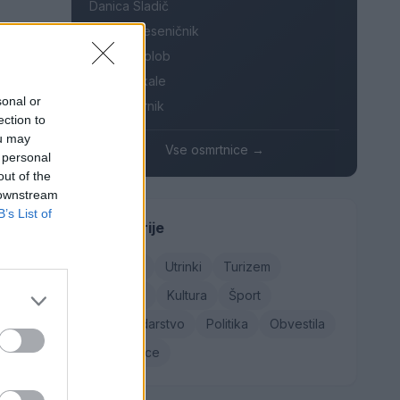
Danica Sladič
Cvetko Jeseničnik
 leto
Branko Golob
 višini
Roman Skale
 evrov.
sonal or
Ivana Mernik
ection to
ou may
Vse osmrtnice →
 personal
out of the
 downstream
B’s List of
Kategorije
Družba
Utrinki
Turizem
Kronika
Kultura
Šport
.
Gospodarstvo
Politika
Obvestila
 od
Osmrtnice