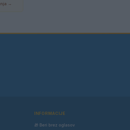
anja →
INFORMACIJE
🎁 Beri brez oglasov