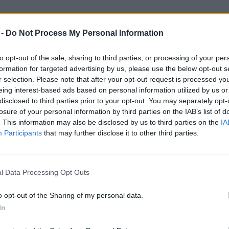
eji Mestne občine Velenje potrdili rebalans proračuna za
 -
Do Not Process My Personal Information
vani v višini 49.916.556 evrov, odhodki in izdatki pa v
 dan 31. december 2019 je načrtovano v višini 127.962
to opt-out of the sale, sharing to third parties, or processing of your per
formation for targeted advertising by us, please use the below opt-out s
r selection. Please note that after your opt-out request is processed y
eing interest-based ads based on personal information utilized by us or
disclosed to third parties prior to your opt-out. You may separately opt-
rtovanih 31.325.811 evrov oziroma 57 % proračuna, za
losure of your personal information by third parties on the IAB’s list of
. This information may also be disclosed by us to third parties on the
IA
roma 43 % proračuna.
Participants
that may further disclose it to other third parties.
l Data Processing Opt Outs
nih za 0,703 milijona evrov več prihodkov in prejemkov
o opt-out of the Sharing of my personal data.
služili 630.000 evrov. Več denarja pa pričakujejo tudi
In
daje poslovnih oziroma stanovanjskih prostorov.