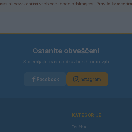
tornimi ali nezakonitimi vsebinami bodo odstranjeni.
Pravila komentir
Ostanite obveščeni
Spremljajte nas na družbenih omrežjih
Facebook
Instagram
KATEGORIJE
Družba