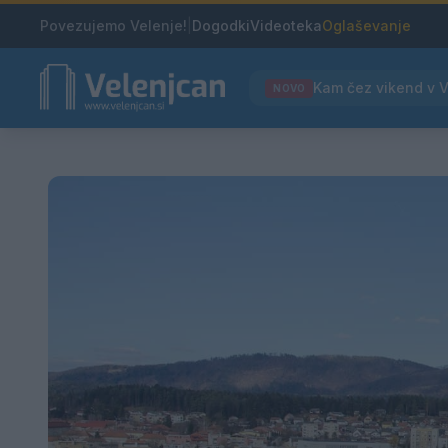
Povezujemo Velenje!
|
Dogodki
Videoteka
Oglaševanje
NOVO