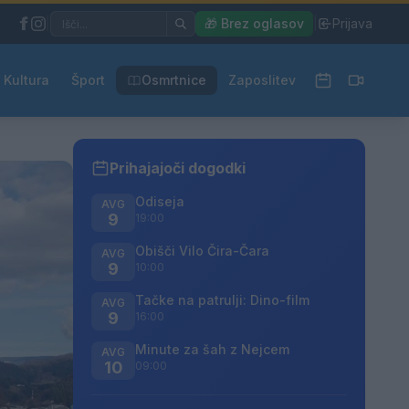
|
🎁 Brez oglasov
|
Prijava
Kultura
Šport
Osmrtnice
Zaposlitev
Prihajajoči dogodki
Odiseja
AVG
9
19:00
Obišči Vilo Čira-Čara
AVG
9
10:00
Tačke na patrulji: Dino-film
AVG
9
16:00
Minute za šah z Nejcem
AVG
10
09:00